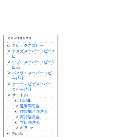
CONTENTS
ロレックスコピー
オメガスーパーコピーn
級
ウブロスーパーコピーN
級品
パネライスーパーコピ
ー時計
オーデマピゲスーパー
コピー時計
サイト内
HOME
還暦同窓会
佐賀地区同窓会
実行委員会
プレ同窓会
ALBUM
掲示板