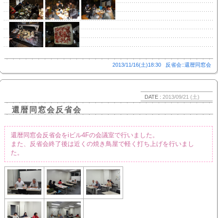
2013/11/16(土)18:30
反省会::還暦同窓会
DATE :
2013/09/21 (土)
還暦同窓会反省会
還暦同窓会反省会をiビル4Fの会議室で行いました。
また、反省会終了後は近くの焼き鳥屋で軽く打ち上げを行いまし
た。