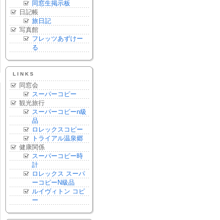
同窓生掲示板
日記帳
旅日記
写真館
フレッツあずけー
る
LINKS
同窓会
スーパーコピー
観光旅行
スーパーコピーn級
品
ロレックスコピー
トライアル温泉郷
健康関係
スーパーコピー時
計
ロレックス スーパ
ーコピーN級品
ルイヴィトン コピ
ー