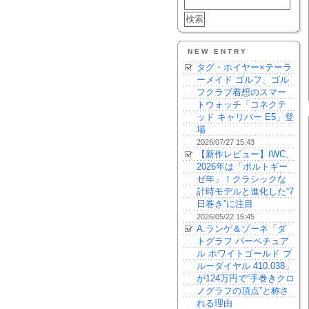
NEW ENTRY
タグ・ホイヤー×テーラ
ーメイド ゴルフ、ゴル
フクラブ着想のスマー
トウォッチ「コネクテ
ッド キャリバー E5」登
場
2026/07/27 15:43
【新作レビュー】IWC、
2026年は「ポルトギー
ゼ年」！クラシックな
計時モデルと進化した“7
日巻き”に注目
2026/05/22 16:45
A.ランゲ＆ゾーネ「ダ
トグラフ パーペチュア
ル ホワイトゴールド ブ
ルーダイヤル 410.038」
が124万円で“手巻きクロ
ノグラフの頂点”と称さ
れる理由