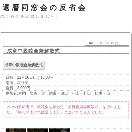
＆還暦同窓会の反省会
会の反省会を記録しました。
DATE :
2013/11/16 (土)
成章中親睦会兼解散式
成章中親睦会兼解散式
日時：11月16日(土) 18:00～
場所：塩谷宅
会費：3,000円
参加者:空閑・塩谷・堤・納富・原口・小山・野口・松本・山下
以上の参加者で、親睦会を兼ねた「実行委員会解散式」を行いまし
た。「終わりよければ全てよし」とはいきませんでした。