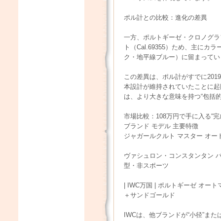
ポル計との比較：進化の差異
一方、ポルトギーゼ・クロノグラフ
ト（Cal.69355）ため、主
ク・地平線ブルー）に留まってい
この差異は、ポル計がすでに20
本設計が維持されていたことに起
は、より大きな意味を持つ“包括的
市場比較：108万円で手に入る“
ブランド モデル 主要特徴
ジャガールクルト マスター オート
ヴァシュロン・コンスタンタン パ
型・非スポーツ
| IWC万国 | ポルトギーゼ オート
＋サンドゴールド
IWCは、他ブランドが“小径”また