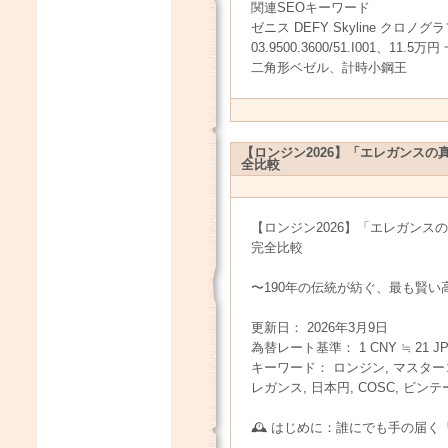
関連SEOキーワード
ゼニス DEFY Skyline クロノグラフ、
03.9500.3600/51.I001、11.
二角形ベゼル、計時小鋼王
【ロンジン2026】「エレガンス
全比較
【ロンジン2026】「エレガン
完全比較
〜190年の伝統が紡ぐ、最も賢い
更新日： 2026年3月9日
為替レート基準： 1 CNY ≒ 21 JPY
キーワード： ロンジン, マスター
レガンス, 日本円, COSC, ビ
🕰️ はじめに：誰にでも手の届く