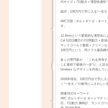
代サイズ＋7日動力＋薄型快適性
総評：108万円で手に入る“一生
IWC万国「ポルトギーゼ・オートマ
す。
12.9mmという驚異的な薄型化
Cal.52011機芯の7日間動力＋
サンドゴールド盤面＋クリーンな
108万円という、同クラス最高峰
多くの専門家が、「これを所有す
しむ最初で最後の一歩”だ」と語
timeless なデザインを内包し
2026年現在、100万円台で手
く“一生モノ”の称号にふさわしい
関連SEOキーワード
IWC ポルトギーゼ オートマティック I
芯、7日動力 腕時計、サンドゴール
国 2024年新作