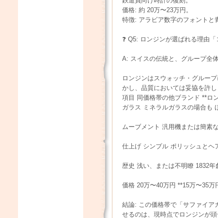
鉄道員向け時計の復刻。
価格: 約 20万〜23万円。
特徴: アラビア数字のフォント
❓ Q5: ロンジンが選ばれる理
A: スイスの伝統と、グループ全
ロンジンはスウォッチ・グループ
かし、品質においては妥協を許し
項目 同価格帯の他ブランド **ロンジン 
ガラス ミネラルガラスの場合も 
ムーブメント 汎用機または簡素な
仕上げ シンプル ポリッシュと
歴史 浅い、または不明瞭 183
価格 20万〜40万円 **15万〜35
結論: この価格帯で「サファイ
せるのは、現時点でロンジンが頭