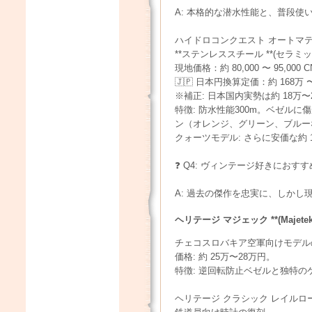
A: 本格的な潜水性能と、普段
ハイドロコンクエスト オートマ
**ステンレススチール **(セラミ
現地価格：約 80,000 〜 95,000 C
🇯🇵 日本円換算定価：約 168万 〜
※補正: 日本国内実勢は約 18万〜
特徴: 防水性能300m。ベゼル
ン（オレンジ、グリーン、ブルー
クォーツモデル: さらに安価な約 
❓ Q4: ヴィンテージ好きにお
A: 過去の傑作を忠実に、しかし
ヘリテージ マジェック **(Majetek
チェコスロバキア空軍向けモデル
価格: 約 25万〜28万円。
特徴: 逆回転防止ベゼルと独特
ヘリテージ クラシック レイルロ