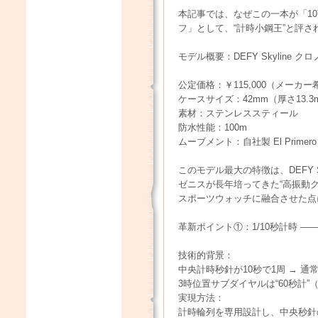
本記事では、なぜこの一本が「1
フ」として、“計時小鋼王”と評
モデル概要：DEFY Skyline 
公定価格：￥115,000（メーカ
ケースサイズ：42mm（厚さ13.3
素材：ステンレススティール
防水性能：100m
ムーブメント：自社製 El Prime
このモデル最大の特徴は、DEFY 
ゼニスが長年培ってきた“高振動
スポーツウォッチに融合させた点
革新ポイント①：1/10秒計時 —
技術的背景：
中央計時秒針が10秒で1周 → 通常
3時位置サブダイヤルは“60秒計”
実現方法：
計時輪列を専用設計し、中央秒針