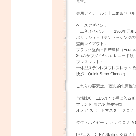
ます。
実用ディテール：十二角形ベゼル
ケースデザイン：
十二角形ベゼル —— 1969年元祖
ポリッシュ＋サテンラッシングの
盤面レイアウト：
ブラック盤面＋四芒星標（Four-poi
3つのサブダイヤルにレコード紋（Clo
ブレスレット：
一体型ステンレスブレスレットで
快拆（Quick Strap Chan
これらの要素は、“歴史的忠実性”
市場比較：11.5万円で手に入る“唯
ブランド モデル 主要特徴
オメガ スピードマスター クロノ 
タグ・ホイヤー カレラ クロノ ￥5
| ゼニス | DEFY Skyline ク