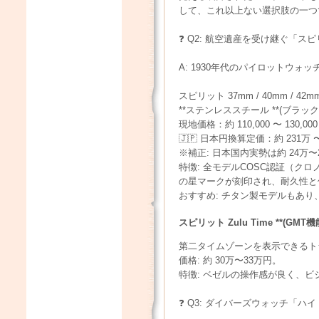
して、これ以上ない選択肢の一つ
❓ Q2: 航空遺産を受け継ぐ「ス
A: 1930年代のパイロットウ
スピリット 37mm / 40mm / 42m
**ステンレススチール **(ブラッ
現地価格：約 110,000 〜 130,000
🇯🇵 日本円換算定価：約 231万 〜
※補正: 日本国内実勢は約 24万〜
特徴: 全モデルCOSC認証（ク
の星マークが刻印され、耐久性と
おすすめ: チタン製モデルもあ
スピリット Zulu Time **(GMT機
第二タイムゾーンを表示できるト
価格: 約 30万〜33万円。
特徴: ベゼルの操作感が良く、
❓ Q3: ダイバーズウォッチ「