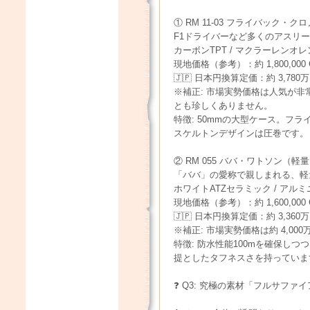
① RM 11-03 フライバック・ク
F1ドライバーなど多くのアスリ
カーボンTPT / マクラーレンオ
現地価格（参考）：約 1,800,00
🇯🇵 日本円換算定価：約 3,780
※補正: 市場実勢価格は人気が非常に
とも珍しくありません。
特徴: 50mmの大型ケース。フ
スケルトンデザインは圧巻です。
② RM 055 ババ・ワトソン（軽
「ババ」の愛称で親しまれる、軽
ホワイトATZセラミック / アル
現地価格（参考）：約 1,600,000 
🇯🇵 日本円換算定価：約 3,360
※補正: 市場実勢価格は約 4,00
特徴: 防水性能100mを確保し
提としたタフネスさを持っていま
❓ Q3: 究極の素材「フルサファ