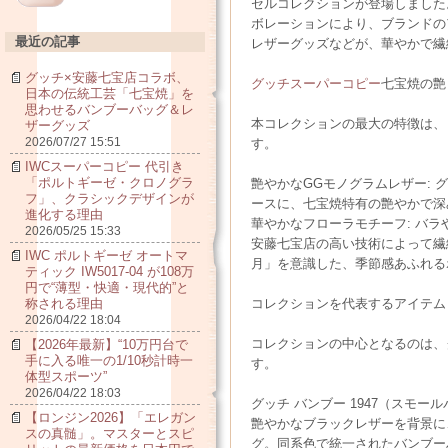
セルコレクションが登場しました
ボレーションにより、ブランドのア
最近の記事
レザーグッズなどが、華やかで繊
グッチ×安藤七宝店コラボ、
グッチスーパーコピー
七宝焼の艶
日本の伝統工芸「七宝焼」を
思わせるバンブーバッグ＆レ
本コレクションの最大の特徴は、
ザーグッズ
2026/07/27 15:51
す。
IWCスーパーコピー 代引き
「ポルトギーゼ・クロノグラ
艶やかなGGモノグラムレザー: 
フ」、クラシックデザインが
ースに、七宝焼特有の艶やかで深
進化する理由
華やかなフローラモチーフ: バ
2026/05/25 15:33
安藤七宝店の高い技術によって繊
IWC ポルトギーゼ オートマ
月」を意識した、季節感あふれる
ティック IW5017-04 が108万
円で“薄型・快適・現代的”と
称される理由
コレクションを代表するアイテム
2026/04/22 18:04
コレクションの中心となるのは、グ
【2026年最新】“10万円台で
手に入る唯一の1/10秒計時一
す。
体型スポーツ”
2026/04/22 18:03
グッチ バンブー 1947（スモール
【ロンジン2026】「エレガン
艶やかなブラックレザーを背景に
スの真髄」。マスターとスピ
グ。同系色で統一されたバンブー