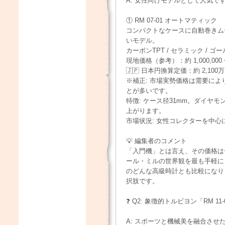
A: 女性向けモデルとして人気
① RM 07-01 オートマティック
コンパクトなケースに自動巻きム
いモデル。
カーボンTPT / セラミック / ゴ
現地価格（参考）：約 1,000,000 
🇯🇵 日本円換算定価：約 2,100万 
※補正: 市場実勢価格は需要により変
とが多いです。
特徴: ケース径31mm。ダイヤ
上がります。
市場状況: 女性コレクターを中
💡 編集者のコメント
「入門機」とは言え、その価格は
ール・ミルの世界観を最も手軽に
のどんな高級時計とも比較になり
択肢です。
❓ Q2: 象徴的トルビヨン「RM 11
A: スポーツと機械美を融合さ