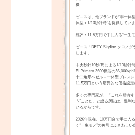
機
ゼニスは、他ブランドが“非一体型
体型＋1/10秒計時”を提供してい
総評：11.5万円で手に入る“一生
ゼニス「DEFY Skyline クロノグラ
します。
中央秒針10秒/周による1/10秒
El Primero 3600機芯の36,
十二角形ベゼル＋一体型ブレスレ
11.5万円という驚異的な価格設
多くの専門家が、「これを所有す
う”ことだ」と語る所以は、過剰
いるからです。
2026年現在、10万円台で手に
く“一生モノ”の称号にふさわしい