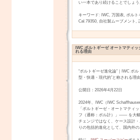
い一本であり続けることでしょう
キーワード: IWC, 万国表, ポルトギーゼ
Cal.79350, 自社製ムーブメント,
IWC ポルトギーゼ オートマティック
れる理由
“ポルトギーゼ進化論”｜IWC ポルト
型・快適・現代的”と称される理
公開日：2026年4月22日
2024年、IWC（IWC Schaf
「ポルトギーゼ・オートマティッ
フ（通称：ポル計）」—— を大
チェンジではなく、ケース設計・
りの包括的進化として、国内外の
特に、
IWC スーパーコピー
ポルト