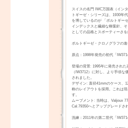
スイスの名門 IWC万国表（イン
トギーゼ・シリーズは、1930
を博しているのが 「ポルトギー
インデックスと繊細な柳葉針、そ
としての品格とスポーティーさを
ポルトギーゼ・クロノグラフの進
原点：1998年発売の初代「IW3714
登場の背景: 1995年に発売さ
（IW3712）に対し、より手頃
されました。
デザイン: 直径41mmのケース、
称のレイアウトを採用。これは現
す。
ムーブメント: 当時は、Valjoux 
Cal.79350へとアップグレー
洗練：2011年の第二世代「IW3714