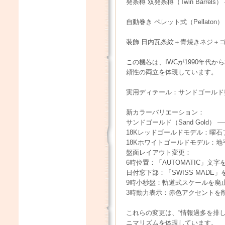
発条樽 双発条樽（Twin Barre
自動巻き ペレット式（Pellat
装飾 日内瓦条紋＋青焼きネジ＋
この機芯は、IWCが1990年代
頼性の両立を体現しています。
実用ディテール：サンドゴールド
新カラーバリエーション：
サンドゴールド（Sand Gold）
18Kレッドゴールドモデル：曜石
18Kホワイトゴールドモデル：地平線
盤面レイアウト変更：
6時位置：「AUTOMATIC」文
日付窓下部：「SWISS MADE
9時小秒盤：軌道式スケールを廃止
3時動力表示：赤色アクセントを削
これらの変更は、“情報過多を排し
ニマリズムを体現しています。