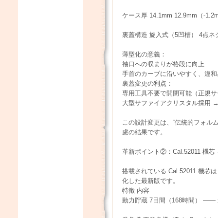
ケース厚 14.1mm 12.9mm（-1.
裏蓋構造 旋入式（5凹槽） 4点ネ
薄型化の意義：
袖口への収まりが格段に向上
手首のカーブに沿いやすく、違和
裏蓋変更の利点：
専用工具不要で開閉可能（正規サ
大型サファイアクリスタル採用 →
この設計変更は、“伝統的フォルム
慮の結果です。
革新ポイント②：Cal.52011 機
搭載されている Cal.52011 機芯
化した最新版です。
特徴 内容
動力貯蔵 7日間（168時間） —