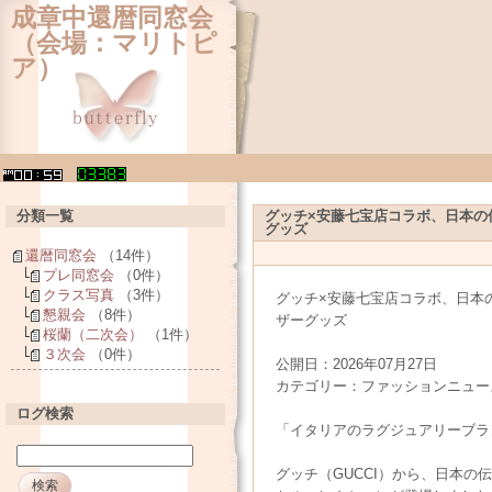
成章中還暦同窓会
（会場：マリトピ
ア）
分類一覧
グッチ×安藤七宝店コラボ、日本の
グッズ
還暦同窓会
（14件）
プレ同窓会
（0件）
クラス写真
（3件）
グッチ×安藤七宝店コラボ、日本
懇親会
（8件）
ザーグッズ
桜蘭（二次会）
（1件）
３次会
（0件）
公開日：2026年07月27日
カテゴリー：ファッションニュース 
ログ検索
「イタリアのラグジュアリーブラ
グッチ（GUCCI）から、日本