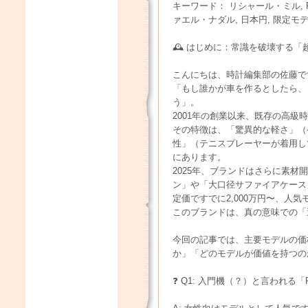
キーワード： リシャール・ミル, R
ァエル・ナダル, 日本円, 限定モ
🕰️ はじめに：常識を破壊する
こんにちは、時計編集部の佐藤で
「もし誰かが車を作るとしたら、
う」。
2001年の創業以来、既存の高
その特徴は、「驚異的な軽さ」（
性」（テニスプレーヤーが着用し
にあります。
2025年、ブランドはさらに素
ン」や「大口径サファイアケース
定価ですでに2,000万円〜、人
このブランドは、真の意味での「
今回の記事では、主要モデルの価
か」「どのモデルが価値を持つの
❓ Q1: 入門機（？）と言われる「