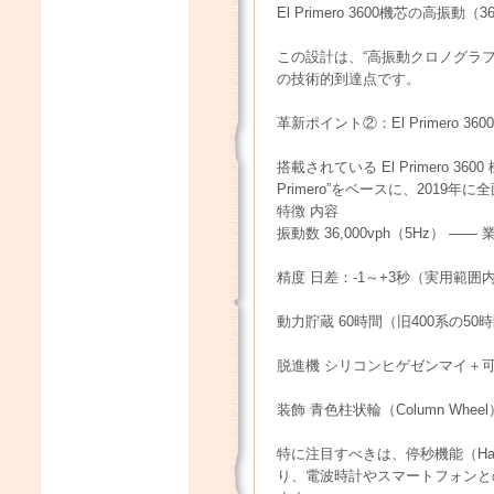
El Primero 3600機芯の高振動
この設計は、“高振動クロノグラ
の技術的到達点です。
革新ポイント②：El Primero 3
搭載されている El Primero 3
Primero”をベースに、201
特徴 内容
振動数 36,000vph（5Hz） 
精度 日差：-1～+3秒（実用範
動力貯蔵 60時間（旧400系の5
脱進機 シリコンヒゲゼンマイ＋
装飾 青色柱状輪（Column Wheel）
特に注目すべきは、停秒機能（Hac
り、電波時計やスマートフォンと