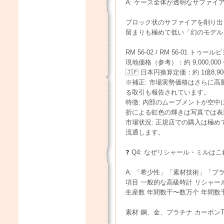
A: ケース全体が透明なサファ
ブロック状のサファイアを削り出
留まりも極めて低い「幻のモデル
RM 56-02 / RM 56-01 トゥ
現地価格（参考）：約 9,000,000 
🇯🇵 日本円換算定価：約 1億8,90
※補正: 市場実勢価格はさらに高
る取引も報告されています。
特徴: 内部のムーブメントが空
折による虹色の輝きは写真では表
市場状況: 正規店での購入は極
流通します。
❓ Q4: なぜリシャール・ミル
A: 「希少性」「素材技術」「
項目 一般的な高級時計 リシャー
生産数 年間数千〜数万个 年間
素材 鋼、金、プラチナ カーボン