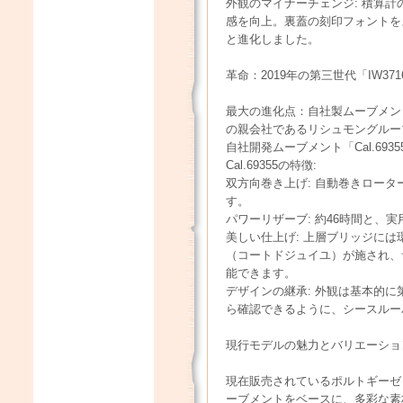
外観のマイナーチェンジ: 積算
感を向上。裏蓋の刻印フォントを
と進化しました。
革命：2019年の第三世代「IW3716
最大の進化点：自社製ムーブメント
の親会社であるリシュモングループ傘
自社開発ムーブメント「Cal.693
Cal.69355の特徴:
双方向巻き上げ: 自動巻きロー
す。
パワーリザーブ: 約46時間と、
美しい仕上げ: 上層ブリッジに
（コートドジュイユ）が施され、
能できます。
デザインの継承: 外観は基本的
ら確認できるように、シースルー
現行モデルの魅力とバリエーショ
現在販売されているポルトギーゼ・
ーブメントをベースに、多彩な素