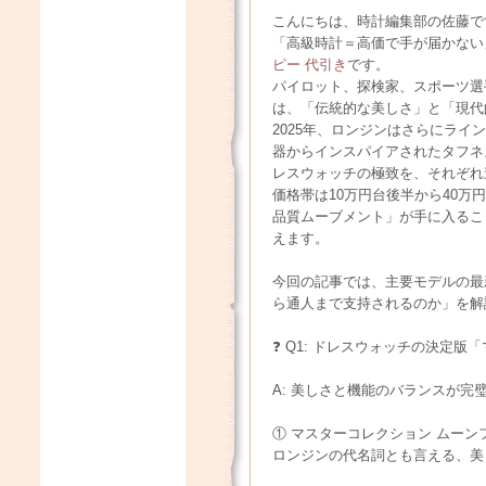
こんにちは、時計編集部の佐藤で
「高級時計＝高価で手が届かない
ピー 代引き
です。
パイロット、探検家、スポーツ選
は、「伝統的な美しさ」と「現代
2025年、ロンジンはさらにラ
器からインスパイアされたタフネ
レスウォッチの極致を、それぞれ
価格帯は10万円台後半から40
品質ムーブメント」が手に入るこ
えます。
今回の記事では、主要モデルの最
ら通人まで支持されるのか」を解
❓ Q1: ドレスウォッチの決定
A: 美しさと機能のバランスが
① マスターコレクション ムーン
ロンジンの代名詞とも言える、美