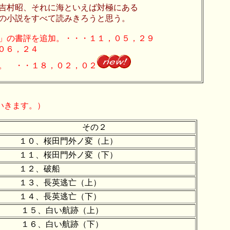
村昭、それに海といえば対極にある
の小説をすべて読みきろうと思う。
」の書評を追加。・・・１１，０５，２９
，０６，２４
 ・・１８，０２，０２
いきます。）
その２
１０、桜田門外ノ変（上）
１１、桜田門外ノ変（下）
１２、破船
１３、長英逃亡（上）
１４、長英逃亡（下）
１５、白い航跡（上）
１６、白い航跡（下）