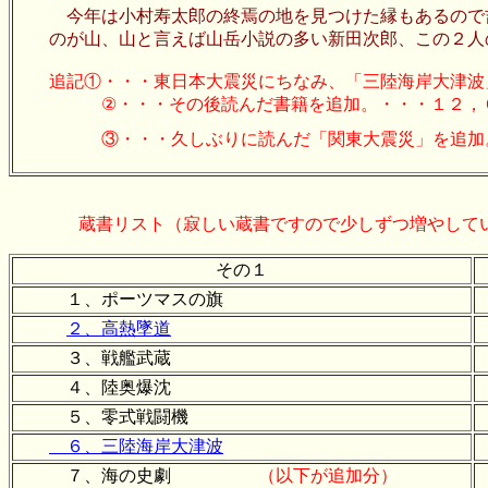
今年は小村寿太郎の終焉の地を見つけた縁もあるので吉
のが山、山と言えば山岳小説の多い新田次郎、この２人
追記①・・・東日本大震災にちなみ、「三陸海岸大津波
②・・・その後読んだ書籍を追加。・・・１２
③・・・久しぶりに読んだ「関東大震災」を追加。
蔵書リスト（寂しい蔵書ですので少しずつ増やして
その１
１、ポーツマスの旗
２、高熱墜道
３、戦艦武蔵
４、陸奥爆沈
５、零式戦闘機
６、三陸海岸大津波
７、海の史劇
（以下が追加分）