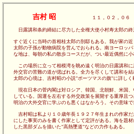
吉村 昭
１１，０２，０６
日露講和条約締結に尽力した全権大使小村寿太郎の終焉
すぐ近くに当時の首相桂太郎の別邸もある。我が家の近
太郎の子孫が動物病院を営んでおられる。南ヨーロッパ
な地は、毎朝の私の散歩コースだが、つい最近偶然に小
この場所に立って相模湾を眺め遠く明治の日露講和に思
外交官の苦難の道が偲ばれる。全力を尽くして講和を結
太郎の心境は、吉村昭の小説”ポーツマスの旗”に詳しく
現在日本の菅内閣は対ロシア、韓国、北朝鮮、米国、中
している。国運を左右する外交政策を展開する重厚且つ
明治の大外交官に学ぶのも悪くはなかろう。その意味で
吉村昭は私より１０歳年長１９２７年生まれの作家だが
にした事実のみを書く作家として定評がある。海を題材
した黒部ダムを描いた”高熱墜道”などの力作もある。