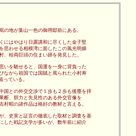
の地が葉山一色の御用邸前にある。
くにはやはり日露講和に尽くした金子堅
を思わせる相模湾に面したこの風光明媚
村、桂両巨頭の住まい跡を発見した。
いを馳せると、国運を一身に背負った
びながら祖国では国賊と罵られた小村寿
載っている。
国との外交交渉で１歩も２歩も後塵を拝
果断、胆力と先見性のある外交官像を
吉村昭の諸作品は格好の教材と言える。
、史実と証言の徹底した取材と調査を基
にした戦記文学が多いが、数年前に紹介