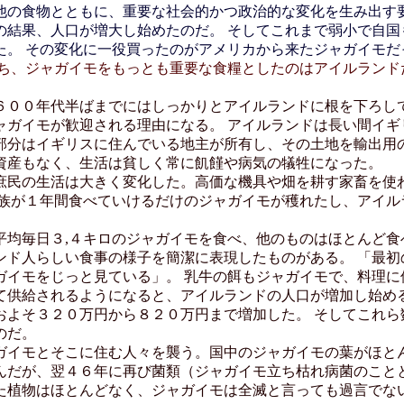
の食物とともに、重要な社会的かつ政治的な変化を生み出す要
の結果、人口が増大し始めたのだ。 そしてこれまで弱小で自国
た。 その変化に一役買ったのがアメリカから来たジャガイモ
、ジャガイモをもっとも重要な食糧としたのはアイルランド
００年代半ばまでにはしっかりとアイルランドに根を下ろして
ャガイモが歓迎される理由になる。 アイルランドは長い間イギ
部分はイギリスに住んでいる地主が所有し、その土地を輸出用の
資産もなく、生活は貧しく常に飢饉や病気の犠牲になった。
民の生活は大きく変化した。高価な機具や畑を耕す家畜を使
家族が１年間食べていけるだけのジャガイモが穫れたし、アイル
均毎日３,４キロのジャガイモを食べ、他のものはほとんど食
ンド人らしい食事の様子を簡潔に表現したものがある。 「最初
ガイモをじっと見ている」。 乳牛の餌もジャガイモで、料理に
供給されるようになると、アイルランドの人口が増加し始める
およそ３２０万円から８２０万円まで増加した。 そしてこれら
のだ。
イモとそこに住む人々を襲う。国中のジャガイモの葉がほとん
んだが、翌４６年に再び菌類（ジャガイモ立ち枯れ病菌のことと
た植物はほとんどなく、ジャガイモは全滅と言っても過言でない