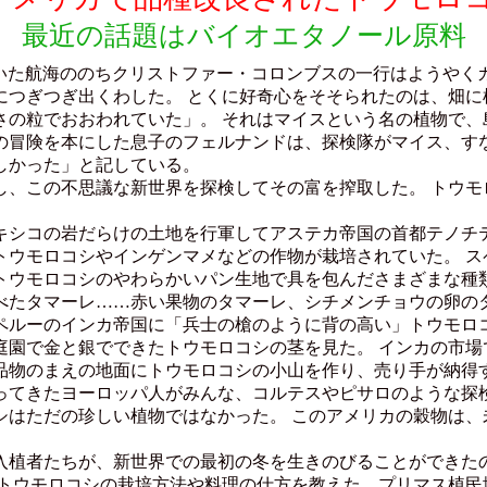
最近の話題はバイオエタノール原料
た航海ののちクリストファー・コロンブスの一行はようやくカ
につぎつぎ出くわした。 とくに好奇心をそそられたのは、畑に
の粒でおおわれていた」。 それはマイスという名の植物で、
の冒険を本にした息子のフェルナンドは、探検隊がマイス、す
しかった」と記している。
、この不思議な新世界を探検してその富を搾取した。 トウモ
シコの岩だらけの土地を行軍してアステカ帝国の首都テノチテ
トウモロコシやインゲンマメなどの作物が栽培されていた。 ス
トウモロコシのやわらかいパン生地で具を包んださまざまな種類
べたタマーレ……赤い果物のタマーレ、シチメンチョウの卵の
ルーのインカ帝国に「兵士の槍のように背の高い」トウモロコ
庭園で金と銀でできたトウモロコシの茎を見た。 インカの市場
品物のまえの地面にトウモロコシの小山を作り、売り手が納得
てきたヨーロッパ人がみんな、コルテスやピサロのような探検
シはただの珍しい植物ではなかった。 このアメリカの穀物は、
植者たちが、新世界での最初の冬を生きのびることができた
にトウモロコシの栽培方法や料理の仕方を教えた。プリマス植民