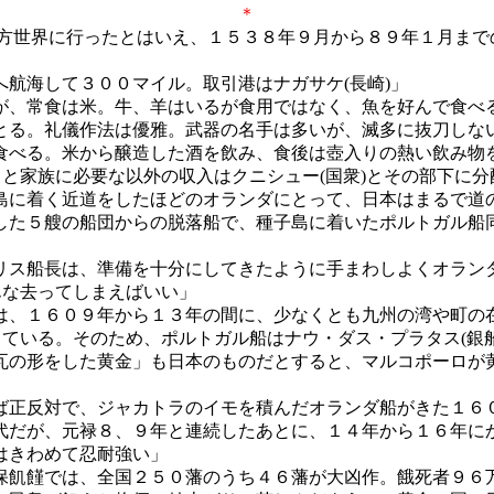
＊ ＊ 
方世界に行ったとはいえ、１５３８年９月から８９年１月まで
航海して３００マイル。取引港はナガサケ(長崎)」
、常食は米。牛、羊はいるが食用ではなく、魚を好んで食べ
る。礼儀作法は優雅。武器の名手は多いが、滅多に抜刀しな
べる。米から醸造した酒を飲み、食後は壺入りの熱い飲み物
と家族に必要な以外の収入はクニシュー(国衆)とその部下に分
に着く近道をしたほどのオランダにとって、日本はまるで道の
した５艘の船団からの脱落船で、種子島に着いたポルトガル船
ス船長は、準備を十分にしてきたように手まわしよくオラン
んな去ってしまえばいい」
、１６０９年から１３年の間に、少なくとも九州の湾や町の
ている。そのため、ポルトガル船はナウ・ダス・プラタス(銀
の形をした黄金」も日本のものだとすると、マルコポーロが
正反対で、ジャカトラのイモを積んだオランダ船がきた１６０
代だが、元禄８、９年と連続したあとに、１４年から１６年に
はきわめて忍耐強い」
飢饉では、全国２５０藩のうち４６藩が大凶作。餓死者９６