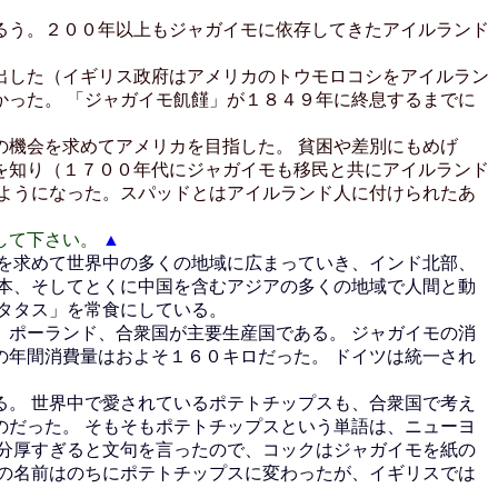
るう。２００年以上もジャガイモに依存してきたアイルランド
出した（イギリス政府はアメリカのトウモロコシをアイルラン
った。 「ジャガイモ飢饉」が１８４９年に終息するまでに
機会を求めてアメリカを目指した。 貧困や差別にもめげ
を知り（１７００年代にジャガイモも移民と共にアイルランド
ようになった。スパッドとはアイルランド人に付けられたあ
して下さい。
▲
を求めて世界中の多くの地域に広まっていき、インド北部、
本、そしてとくに中国を含むアジアの多くの地域で人間と動
タタス」を常食にしている。
ポーランド、合衆国が主要生産国である。 ジャガイモの消
年間消費量はおよそ１６０キロだった。 ドイツは統一され
。 世界中で愛されているポテトチップスも、合衆国で考え
だった。 そもそもポテトチップスという単語は、ニューヨ
分厚すぎると文句を言ったので、コックはジャガイモを紙の
の名前はのちにポテトチップスに変わったが、イギリスでは