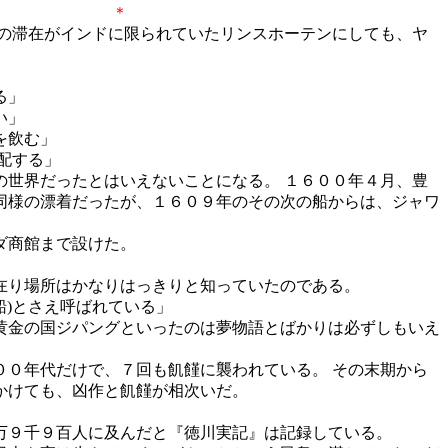
＊
の滞在がインドに限られていたリンスホーテンにしても、ヤ
る」
い」
を飲む」
配する」
世界だったとはいえないことになる。 １６００年４月、豊
同様の漂着だったが、１６０９年のその次の船からは、ジャワ
ダ商館まで設けた。
在り場所はかなりはっきりと知っていたのである。
船)とさえ呼ばれている」
黄金の国ジパングといったのは夢物語とばかりは必ずしもいえ
０年代だけで、７回も飢饉に襲われている。 その末期から
かけても、凶作と飢饉が相次いだ。
万９千９百人に及んだと『徳川実記』は記録している。