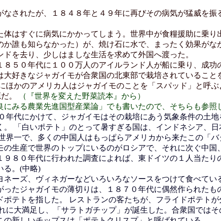
なされたが、１８４８年と４９年に再びその病気が猛威を振
体はすぐに病気にかかってしまう。世界中が食糧援助に乗り
のか誰も知らなかった）が、焼け石に水で、まったく効果がなか
ンドを去り、少しはましな生活を求めて外国へ渡った。
８５０年代に１００万人のアイルランド人が船に乗り、成功の
は大好きなジャガイモが合衆国の北東部で栽培されていること
ぐにほかのアメリカ人はジャガイモのことを「スパッド」と呼ぶ
源だ。
（『世界を変えた野菜読本』から）
良にみる農業先進国型産業論」でも書いたので、そちらも参照
年代にかけて、ジャガイモはその栽培にあう気象条件の土地
く。 「白いポテト」のとって暑すぎる国は、インドネシア、日
が世界一で、多くの中国人はもっぱらアメリカから来たこの「バ
の生産で世界のトップにいるのがロシアで、それに次ぐ中国、
１９８０年代に行われた調査によれば、東ドイツの１人当たりの
る。(中略)
ネーズ、ヴィネガーなどいろいろなソースをつけて食べている
がったジャガイモの薄切りは、１８７０年代に偶然作られたもの
ドポテトを指した。 レストランの客たちが、フライドポテトが
これに大満足し、「サラトガチップ」が誕生した。合衆国ではそ
この新しいチップスは「ポテトクリスプ」と呼ばれている。