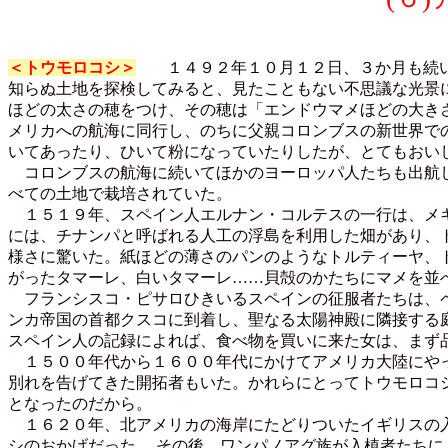
＜トウモロコシ＞
１４９２年１０月１２日、３か月も続い
知らぬ土地を探検してみると、見たこともない不思議な光景
ほどの太さの穂をつけ、その穂は「エンドウマメほどの大きさ
メリカへの航海に同行し、のちに父親コロンブスの新世界で
いてあったり、ひいて粉になっていたりしたが、とてもおい
コロンブスの航海に続いてほかのヨーロッパ人たちも出航し
べての土地で栽培されていた。
１５１９年、スペイン人エルナン・コルテスの一行は、メキ
には、チナンパと呼ばれる人工の浮島を利用した畑があり、
様さに驚いた。紙ほどの薄さのパンのようなトルティーヤ、
がったタマーレ、白いタマーレ……貝殻のかたちにマメを並
フランシスコ・ピサロひきいるスペインの征服者たちは、ペ
ンカ帝国の首都クスコに到着し、聖なる太陽神殿に隣接する
スペイン人の記録によれば、食べ物を買いに来た女は、まず
１５００年代から１６００年代にかけてアメリカ大陸にやっ
別れを告げてきた開拓者もいた。かれらにとってトウモロコ
となったのだから。
１６２０年、北アメリカの海岸にたどりついたイギリスの入
シのおかげだった。 その後、ワンパノアグ族が入植者たち