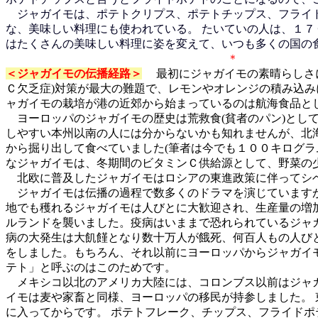
ジャガイモは、ポテトクリプス、ポテトチップス、フライド
な、美味しい料理にも使われている。 たいていの人は、１
はたくさんの美味しい料理に姿を変えて、いつも多くの国の
＜ジャガイモの伝播経路＞
最初にジャガイモの素晴らしさ
Ｃ欠乏症)対策が最大の難題で、レモンやオレンジの積み込
ャガイモの栽培が港の近郊から始まっているのは航海食品と
ヨーロッパのジャガイモの歴史は荒救食(貧者のパン)とし
しやすい本州以南の人には分からないかも知れませんが、北
から掘り出して食べていました(筆者は今でも１００キログラ
なジャガイモは、冬期間のビタミンＣ供給源として、野菜の
北欧に普及したジャガイモはロシアの東進政策に伴ってシベ
ジャガイモは伝播の過程で数多くのドラマを演じていますが
地でも穫れるジャガイモは人びとに大歓迎され、生産量の増
ルランドを襲いました。疫病はいままで恐れられているジャ
病の大発生は大飢饉となり数十万人が餓死、何百人もの人び
をしました。もちろん、それ以前にヨーロッパからジャガイ
テト」と呼ぶのはこのためです。
メキシコ以北のアメリカ大陸には、コロンブス以前はジャガ
イモは麦や家畜と同様、ヨーロッパの移民が持参しました。
に入ってからです。 ポテトフレーク、チップス、フライド