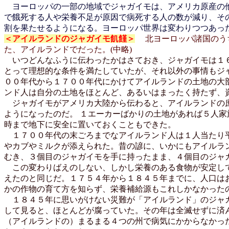
ヨーロッパの一部の地域でジャガイモは、アメリカ原産の他
で餓死する人や栄養不足が原因で病死する人の数が減り、そ
割を果たせるようになる。ヨーロッパ世界は変わりつつあっ
＜アイルランドのジャガイモ飢饉＞
北ヨーロッパ諸国のうち
た、アイルランドでだった。(中略)
いつどんなふうに伝わったかはさておき、ジャガイモは１６
とって理想的な条件を満たしていたが、それ以外の事情もジ
００年代から１７００年代にかけてアイルランドの土地の大
ンド人は自分の土地をほとんど、あるいはまったく持たず、
ジャガイモがアメリカ大陸から伝わると、アイルランドの庶
ようになったのだ。 １エーカーばかりの土地があれば５人
時まで地下に安全に置いておくこともできた。
１７００年代の末ごろまでなアイルランド人は１人当たり平
やカブやミルクが添えられた。昔の諺に、いかにもアイルラ
むき、３個目のジャガイモを手に持ったまま、４個目のジャ
この変わりばえのしない、しかし栄養のある食物が安定して
えたのと同じだ。１７５４年から１８４５年までに、人口は
かの作物の育て方を知らず、栄養補給源もこれしかなかった
１８４５年に思いがけない災難が「アイルランド」のジャガ
して見ると、ほとんどが腐っていた。その年は全滅せずに済
（アイルランドの）まるまる４つの州で病気にかからなかっ