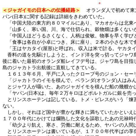
＜ジャガイモの日本への伝播経路＞
オランダ人で初めて東
パン(日本)に関する記録は詳細をきわめていた。
「中国大陸の東方約８０マイルにあり、マカオからは北東へ
「山多く、寒い国、川、海で仕切られ、穀物畑は多くないが
「中国人ほどうるさくなく、人柄は俊敏。物事を早く学びと
「食事は各自が小卓につき、床に座り、２本の小さな木で食
「王はヤカタイ(屋形)と呼ばれ、収入は米で計る。ヤカタイ
香料の道を先駆けしようと、インド洋を突っ切ってジャワ島
後に着いた最初のオランダ船レイフデ号は、ジャワ島を目指
島のジャカトラ出航後に直航してきている。
１６１３年６月、平戸に入ったクローブ号のジョン・セーリ
「ジャカトラのイモを積んで、ベランダ(オランダ)人はみ
とジャワ人が囁いた、あのジャガイモを積んだ船の幾艘かは
「ヤパン(日本)は、毎年２万キロほどポルトガルに銀を売っ
とリンスホーテンは記している。トメ・ピレスがいう「煉瓦
ない。
しかし、それほど国中が豊かな輝きに満ちていたかといえば
１７００年代にかけては爛熟した文化を謳歌したあの元禄時
「幼少より飢え、寒さ、労働に耐えるため、ヤパンの人間
とリンスホーテンは書いているが、１７００年代半ばの享保