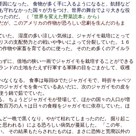
因になった。 食物が多く手に入るようになると、飢饉など
も守れなかった国々が力をつけ、世界の舞台でより大きな役
だったのだ。
（『世界を変えた野菜読本』から）
だが、このアメリカの作物が恐ろしい悲劇を生んだのもま
いた。 湿度の多い涼しい気候は、ジャガイモ栽培にとって
リスの支配勢力との戦いや争いによって分裂していた。１６
作物や家畜を育てるのに使った。 そのため多くのアイルラ
わずに、借地の狭い一画でジャガイモを栽培することができる
ランドの土地をたえず行軍する軍隊の目をごまかして、収穫
べなくなる。 食事は毎回ゆでたジャガイモで、時折キャベツ
のジャガイモを食べているあいだに、次のジャガイモの皮を
使う鍋で茹でていた。
。 ちょうどジャガイモが登場して、ほかの国々の人口が増
数百万の人々は日々の食糧をジャガイモに依存していた。ほ
ど一晩で黒くなり、やがて枯れてしまったのだ。 掘り起こ
思われる）による恐ろしい病気が蔓延した。 「この年、
。 その結果もたらされたものは、まさに恐怖と荒廃以外の