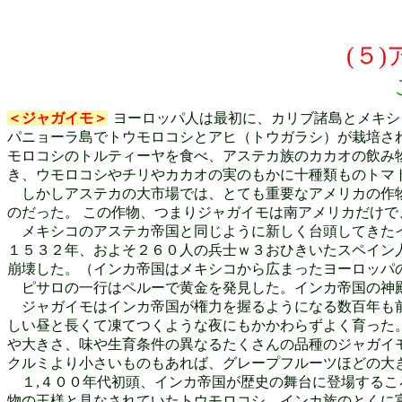
(５
＜ジャガイモ＞
ヨーロッパ人は最初に、カリブ諸島とメキシ
パニョーラ島でトウモロコシとアヒ（トウガラシ）が栽培さ
モロコシのトルティーヤを食べ、アステカ族のカカオの飲み
き、ウモロコシやチリやカカオの実のもかに十種類ものトマ
しかしアステカの大市場では、とても重要なアメリカの作物
のだった。 この作物、つまりジャガイモは南アメリカだけで
メキシコのアステカ帝国と同じように新しく台頭してきたイ
１５３２年、およそ２６０人の兵士ｗ３おひきいたスペイン
崩壊した。（インカ帝国はメキシコから広まったヨーロッパ
ピサロの一行はペルーで黄金を発見した。インカ帝国の神
ジャガイモはインカ帝国が権力を握るようになる数百年も前
しい昼と長くて凍てつくような夜にもかかわらずよく育った
や大きさ、味や生育条件の異なるたくさんの品種のジャガイ
クルミより小さいものもあれば、グレープフルーツほどの大
１,４００年代初頭、インカ帝国が歴史の舞台に登場するこ
物の王様と見なされていたトウモロコシ、インカ族のとくに