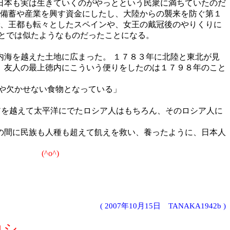
日本も実は生きていくのがやっとという民衆に満ちていたのだ
の備蓄や産業を興す資金にしたし、大陸からの襲来を防ぐ第１
で、王都も転々としたスペインや、女王の戴冠後のやりくりに
とでは似たようなものだったことになる。
海を越えた土地に広まった。 １７８３年に北陸と東北が見
、友人の最上徳内にこういう便りをしたのは１７９８年のこと
まや欠かせない食物となっている」
。
アを越えて太平洋にでたロシア人はもちろん、そのロシア人に
の間に民族も人種も超えて飢えを救い、養ったように、日本人
o^)
( 2007年10月15日 TANAKA1942b )
ロコシ