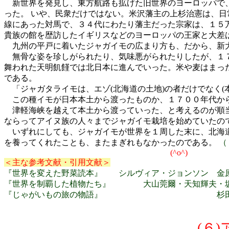
新世界を発見し、東方航路も拡げた旧世界のヨーロッパで、
った。 いや、民衆だけではない。米沢藩主の上杉治憲は、日
線にあった対馬で、３４代にわたり藩主だった宗家は、１５万
貴族の館を歴訪したイギリスなどのヨーロッパの王家と大差
九州の平戸に着いたジャガイモの広まり方も、だから、新
無骨な姿を珍しがられたり、気味悪がられたりしたが、１７
舞われた天明飢饉では北日本に進んでいった。米や麦はまっ
である。
「ジャガタライモは、エゾ(北海道の土地)の者だけでなく(
この種イモが日本本土から渡ったものか、１７００年代から
津軽海峡を越えて本土から渡っていった、と考えるのが順当
ならってアイヌ族の人々までジャガイモ栽培を始めていたの
いずれにしても、ジャガイモが世界を１周した末に、北海道
を養ってくれたことも、またまぎれもなかったのである。
（
(^
＜主な参考文献・引用文献＞
『世界を変えた野菜読本』 シルヴィア・ジョンソン 金原
『世界を制覇した植物たち』 大山莞爾・天知輝夫・坂崎潮 学
『じゃがいもの旅の物語』 杉田房子 人
(６