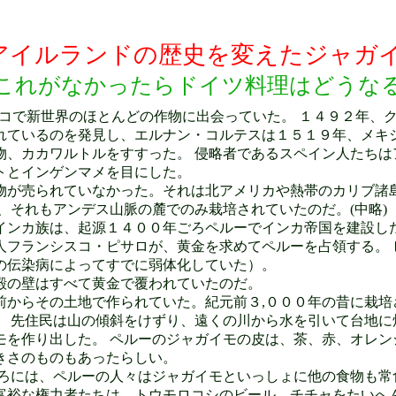
)アイルランドの歴史を変えたジャ
これがなかったらドイツ料理はどうな
コで新世界のほとんどの作物に出会っていた。 １４９２年、
れているのを発見し、エルナン・コルテスは１５１９年、メキ
物、カカワルトルをすすった。 侵略者であるスペイン人たちは
トとインゲンマメを目にした。
が売られていなかった。それは北アメリカや熱帯のカリブ諸
、それもアンデス山脈の麓でのみ栽培されていたのだ。(中略)
ンカ族は、起源１４００年ごろペルーでインカ帝国を建設し
人フランシスコ・ピサロが、黄金を求めてペルーを占領する。 
の伝染病によってすでに弱体化していた）。
殿の壁はすべて黄金で覆われていたのだ。
からその土地で作られていた。紀元前３,０００年の昔に栽培
。 先住民は山の傾斜をけずり、遠くの川から水を引いて台地に
モを作り出した。 ペルーのジャガイモの皮は、茶、赤、オレン
きさのものもあったらしい。
ろには、ペルーの人々はジャガイモといっしょに他の食物も常
富裕な権力者たちは、トウモロコシのビール、チチャをたいへん