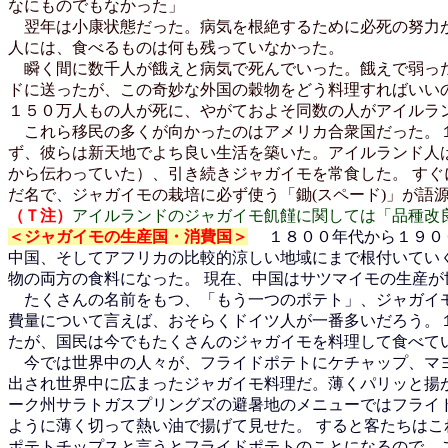
なにものでもなかった」
翌年は小康状態だった。病気を根絶するために必死の努力が
人には、食べるものは何も残っていなかった。
瞬く間に数千人が餓えと病気で死んでいった。餓えで弱った
ドに送ったが、この奇妙な外国の穀物をどう料理すればいい
１５０万人もの人が死に、やがておよそ同数の人がアイルラ
これら移民の多くが向かったのはアメリカ合衆国だった。１
ず、彼らは新天地でよち良い生活を築いた。アイルランド人
から伝わっていた）、引き続きジャガイモを常食した。 す
だ名で、ジャガイモの栽培に必ず使う「鋤(スペード)」が語
（Ｔ注）
アイルランドのジャガイモ飢饉に関しては「品種改
＜ジャガイモの生産国・消費国＞
１８００年代から１９００
中国、そしてアフリカの比較的涼しい地域にまで根付いてい
物の両方の食料になった。 現在、中国はサツマイモの生産
たくさんの名前をもつ、「もう一つのポテト」、ジャガイモ
費量について言えば、おそらくドイツ人が一番多いだろう。
たが、国民は今でもたくさんのジャガイモを料理して食べてい
今では世界中の人々が、フライドポテトにケチャップ、マヨ
出され世界中に広まったジャガイモ料理だ。薄くパリッと揚
ーク州サラトガスプリングズの避暑地のメニューではフライ
ように薄く切って熱い油で揚げて見せた。 すると客たちは
ポテトチップスと言うとフライドポテトのことになるので、