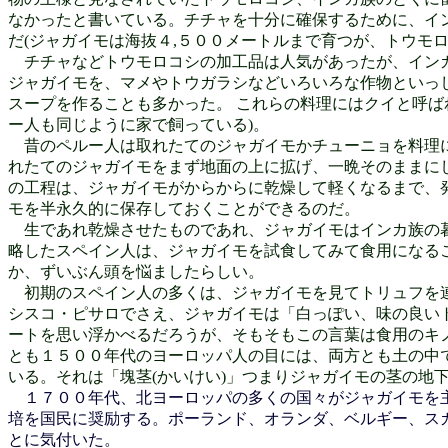
なかったと書いている。チチャを十分に確保するために、イ
だ(ジャガイモは海抜４,５００メートルまで育つが、トウモ
チチャなどトウモロコシの加工品は人気があったが、インカ
ジャガイモを、マメやトウガラシなどいろいろな作物といっ
スープを作ることも多かった。 これらの料理にはクイと呼
ー人も同じように家で飼っている)。
昔のペルー人は取れたてのジャガイモかチューニョを料理に
れたてのジャガイモをまず地面の上に拡げ、一晩そのままに
の工程は、ジャガイモがからからに乾燥して軽くなるまで、
モを半永久的に保存しておくことができるのだ。
生であれ乾燥させたものであれ、ジャガイモはインカ族の暮
略したスペイン人は、ジャガイモを試食してみて食用になるこ
か、ずいぶん頭を悩ましたらしい。
初期のスペイン人の多くは、ジャガイモを見てトリュフを連
シスコ・ピサロでさえ、ジャガイモは「白っぽい、味の良い
ートを思い浮かべるだろうが、そもそもこの言葉は食用のキ
とも１５００年代のヨーロッパ人の目には、両方とも土の中
いる。それは「塊茎(かいけい)」つまりジャガイモの茎の地
１７００年代、北ヨーロッパの多くの国々がジャガイモを主
培を国民に奨励する。ポーランド、オランダ、ベルギー、ス
とに気付いた。