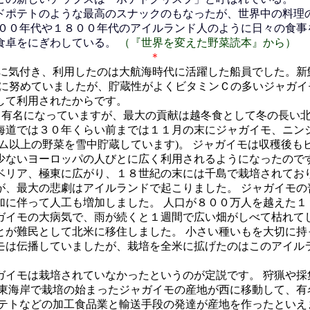
ポテトのような最高のスナックのもなったが、世界中の料理
７００年代や１８００年代のアイルランド人のように日々の食事
食卓をにぎわしている。
（『世界を変えた野菜読本』から）
＊ ＊ 
に気付き、利用したのは大航海時代に活躍した船員でした。新鮮
みに努めていましたが、貯蔵性がよくビタミンＣの多いジャガイ
して利用されたからです。
て有名になっていますが、最大の貢献は越冬食として冬の長い北
海道では３０年くらい前までは１１月の末にジャガイモ、ニン
ム以上の野菜を雪中貯蔵しています)。 ジャガイモは収穫後
少ないヨーロッパの人びとに広く利用されるようになったので
リア、極東に広がり、１８世紀の末には千島で栽培されており
、最大の悲劇はアイルランドで起こりました。 ジャガイモの
加に伴って人工も増加しました。 人口が８００万人を越えた１
ガイモの大病気で、雨が続くと１週間で広い畑がしべて枯れてし
とが難民として北米に移住しました。 小さい種いもを大切に持
モは伝播していましたが、栽培を全米に拡げたのはこのアイルラ
イモは栽培されていなかったというのが定説です。 狩猟や採
 東海岸で栽培の始まったジャガイモの産地が西に移動して、有
ポテトなどの加工食品業と輸送手段の発達が産地を作ったとい