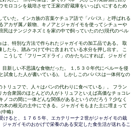
ウモロコシを栽培させて王家の貯蔵庫をいっぱいにするため
していた。インカ族の言葉ケチュア語で「パパス」と呼ばれる
るアカザ属ノ穀物、キノアとジャガイモを使ってシチューや
庶民はテンジクネズミを家の中で飼っていたのだ(現代のペル
は、特別な方法で作られたジャガイモの加工品である。 取
したら、踏みつけて中に含まれている水分を押し出す。 こ
 こうして「フリーズドライ」のかたちにすれば、ジャガイ
目新しい不思議な食物だった。 １,５３０年代にペルーを侵
と試食した人が書いている)。 しかしこのパパスは一体何なの
トリュフで、人々はパンの代わりに食べている」。 フラン
リカ合衆国のほとんどの人がトリュフといえば高価なチョコレ
キノコの間に一体どんな関係があるというのだろう？少なく
の木の根元の土中にできる。ジャガイモもまた土に埋まって
中略)
受けると、１７６５年、エカテリーナ２世がジャガイモの栽
、ジャガイモのおかげで栄養のある安定した食生活が送れるこ