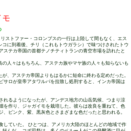
ガイモ
る
クリストファー・コロンブスの一行は上陸して間もなく、エス
シコに到着後、チリ（これもトウガラシ）で味つけされたトウ
アステカ帝国の首都テノチティトランの青空市場を訪れたと
島の人々はもちろん、アステカ族やマヤ族の人々も知らないも
たが、アステカ帝国よりもはるかに短命に終わる定めだった。
ピサロが皇帝アタワルパを拉致し処刑すると、インカ帝国は
されるようになったが、アンデス地方の山岳気候、つまり涼
畑を作り、ジャガイモを栽培した。彼らは改良を重ねて、色
ジ、ピンク、紫、黒灰色とさまざまな色だったと思われる。
食していた。 ひとつは、アメリカ大陸のほとんどの地域で作
好んだ。 コボ司祭は、多くのペルー人がこの発酵酒に目が