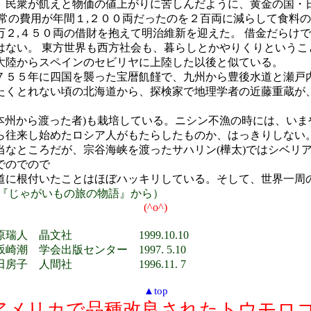
民衆が飢えと物価の値上がりに苦しんだように、黄金の国・
常の費用が年間１,２００両だったのを２百両に減らして食料
２,４５０両の借財を抱えて明治維新を迎えた。 借金だらけ
はない。 東方世界も西方社会も、暮らしとかやりくりというこ
大陸からスペインのセビリヤに上陸した以後と似ている。
５５年に四国を襲った宝暦飢饉で、九州から豊後水道と瀬戸内
たくとれない頃の北海道から、探検家で地理学者の近藤重蔵が
本州から渡った者)も栽培している。ニシン不漁の時には、い
往来し始めたロシア人がもたらしたものか、はっきりしない
なところだが、宗谷海峡を渡ったサハリン(樺太)ではシベリ
でのでので
に根付いたことはほぼハッキリしている。そして、世界一周
『じゃがいもの旅の物語』から）
o^) (^o^) (^
瑞人 晶文社 1999.10.10
会出版センター 1997. 5.10
間社 1996.11. 7
▲top
)アメリカで品種改良されたトウモ