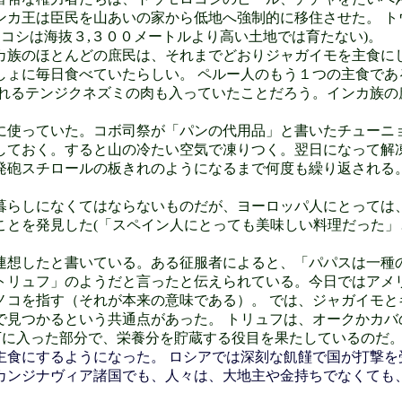
ンカ王は臣民を山あいの家から低地へ強制的に移住させた。 ト
ロコシは海抜３,３００メートルより高い土地では育たない)。
族のほとんどの庶民は、それまでどおりジャガイモを主食に
しょに毎日食べていたらしい。 ペルー人のもう１つの主食であ
ばれるテンジクネズミの肉も入っていたことだろう。インカ族の
使っていた。コボ司祭が「パンの代用品」と書いたチューニョ
しておく。すると山の冷たい空気で凍りつく。翌日になって解凍
発砲スチロールの板きれのようになるまで何度も繰り返される。
らしになくてはならないものだが、ヨーロッパ人にとっては、
とを発見した(「スペイン人にとっても美味しい料理だった」
想したと書いている。ある征服者によると、「パパスは一種の
トリュフ」のようだと言ったと伝えられている。今日ではアメ
ノコを指す（それが本来の意味である）。 では、ジャガイモと
で見つかるという共通点があった。 トリュフは、オークかカバ
下に入った部分で、栄養分を貯蔵する役目を果たしているのだ。(
食にするようになった。 ロシアでは深刻な飢饉で国が打撃を
カンジナヴィア諸国でも、人々は、大地主や金持ちでなくても