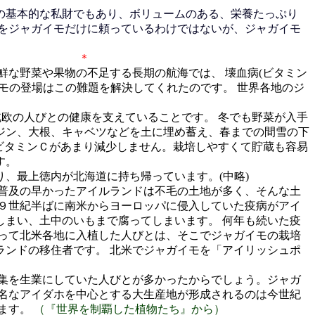
の基本的な私財でもあり、ボリュームのある、栄養たっぷり
をジャガイモだけに頼っているわけではないが、ジャガイモ
＊
な野菜や果物の不足する長期の航海では、 壊血病(ビタミン
モの登場はこの難題を解決してくれたのです。 世界各地のジ
欧の人びとの健康を支えていることです。 冬でも野菜が入手
ジン、大根、キャベツなどを土に埋め蓄え、春までの間雪の下
もビタミンＣがあまり減少しません。栽培しやすくて貯蔵も容易
す。
、最上徳内が北海道に持ち帰っています。(中略)
普及の早かったアイルランドは不毛の土地が多く、そんな土
９世紀半ばに南米からヨーロッパに侵入していた疫病がアイ
まい、土中のいもまで腐ってしまいます。 何年も続いた疫
って北米各地に入植した人びとは、そこでジャガイモの栽培
ンドの移住者です。 北米でジャガイモを「アイリッシュポ
集を生業にしていた人びとが多かったからでしょう。ジャガ
名なアイダホを中心とする大生産地が形成されるのは今世紀
えます。
（『世界を制覇した植物たち』から）