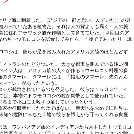
リブ海に到着した。 (アジアの一部と思いこんでいた)この見
植わっていたある植物だ。それは人の背よりも高く、人の腕
島に住むアラワック族が作物として育てていた。 ４回目のア
なわちトウモロコシを試食してみたら、「ゆでてあったり、焼
ロコシは、彼らが足を踏み入れたアメリカ大陸のほとんどす
ィトランのたどりついた。 大きな都市を囲んでいる浅い湖
ペイン人は、アステカ族の人々が作るトウモロコシ料理の多
のタマーレ。 タマーレには、「幅広のタマーレ、先のとん
タマーレ」があったという。
シが栽培されているのを発見した。 彼らは１５３３年、イ
では、本物のトウモロコシの粒が貨幣として使われていた。
するまで小山に１粒ずつ足していったという。
家や征服者だったわけではない。 新天地を求めて旧世界に
未知の危険にみちた土地で彼らを餓えから守ってくれる食糧
のは、ワンパノアグ族のインディアンから入手したトウモロコ
地総督ウィリアム・ブラッドフォードは、トウモロコシの贈