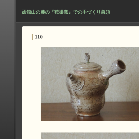
函館山の麓の『鞍掛窯』での手づくり急須
110