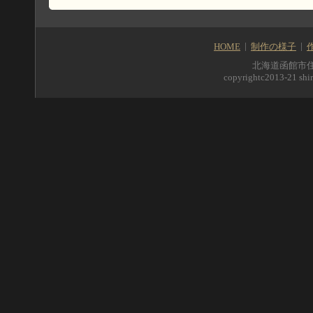
HOME
制作の様子
北海道函館市住吉町5
copyrightc2013-21 shir