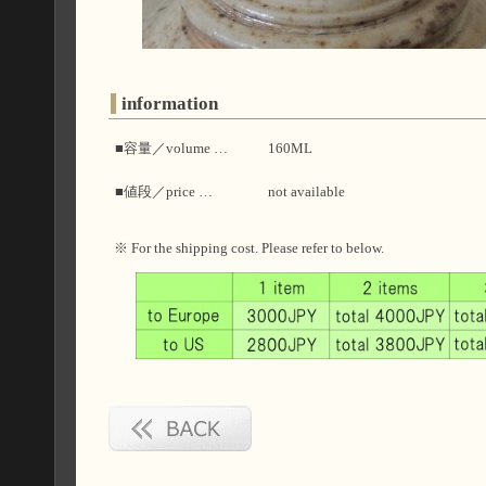
information
■容量／volume …
160ML
■値段／price …
not available
※ For the shipping cost. Please refer to below.