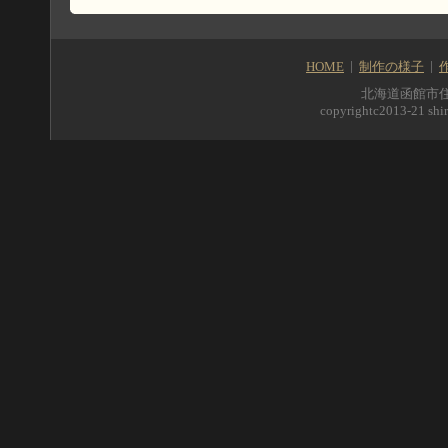
HOME
制作の様子
北海道函館市住吉町5
copyrightc2013-21 shir