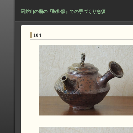
函館山の麓の『鞍掛窯』での手づくり急須
104