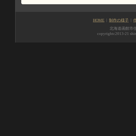
HOME
制作の様子
北海道函館市住吉町5
copyrightc2013-21 shir