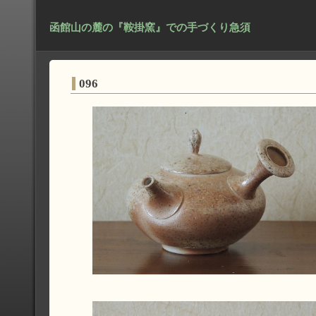
函館山の麓の『鞍掛窯』での手づくり急須
096