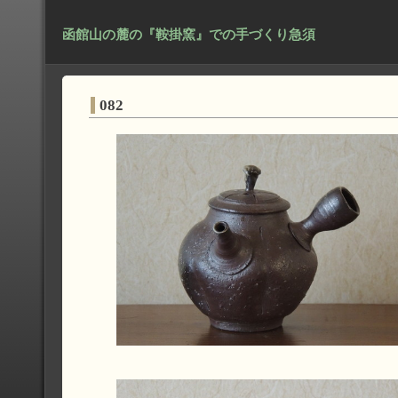
函館山の麓の『鞍掛窯』での手づくり急須
082