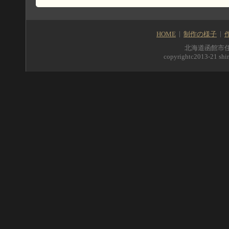
HOME
制作の様子
北海道函館市住吉町5
copyrightc2013-21 shir