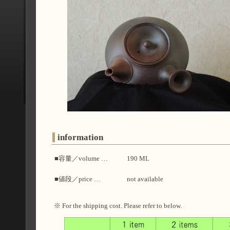
information
■容量／volume …
190 ML
■値段／price …
not available
※ For the shipping cost. Please refer to below.