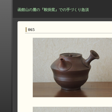
函館山の麓の『鞍掛窯』での手づくり急須
065