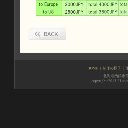
HOME
制作の様子
北海道函館市住吉町5
copyrightc2013-21 shir