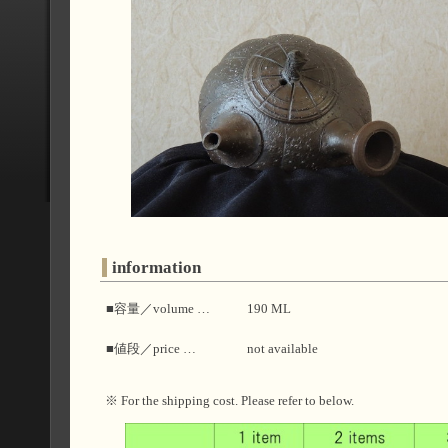
information
■容量／volume …
190 ML
■値段／price …
not available
※ For the shipping cost. Please refer to below.