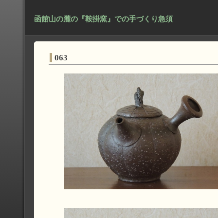
函館山の麓の『鞍掛窯』での手づくり急須
063