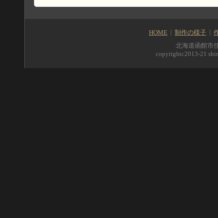
HOME
制作の様子
北海道函館市住吉町5
copyrightc2013-21 shir