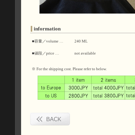
information
■容量／volume …
240 ML
■値段／price …
not available
※ For the shipping cost. Please refer to below.