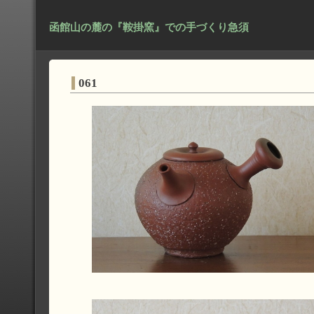
函館山の麓の『鞍掛窯』での手づくり急須
061