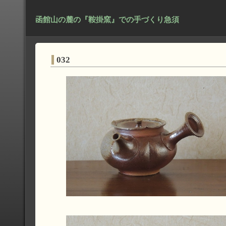
函館山の麓の『鞍掛窯』での手づくり急須
032