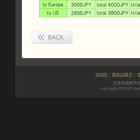
HOME
制作の様子
北海道函館市住吉町5
copyrightc2013-21 shir