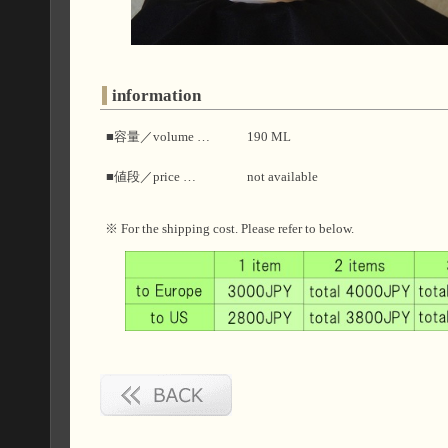
information
■容量／volume …
190 ML
■値段／price …
not available
※ For the shipping cost. Please refer to below.