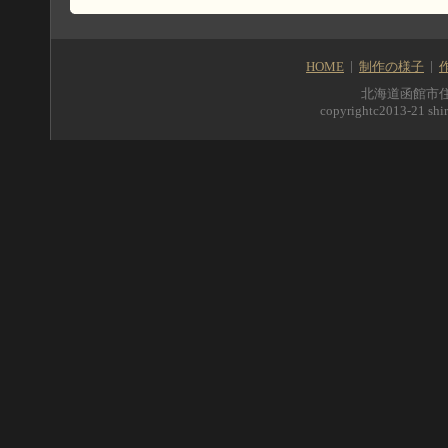
HOME
制作の様子
北海道函館市住吉町5
copyrightc2013-21 shir