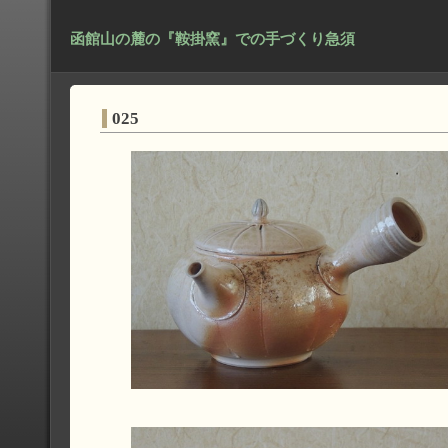
函館山の麓の『鞍掛窯』での手づくり急須
025