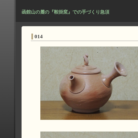
函館山の麓の『鞍掛窯』での手づくり急須
014