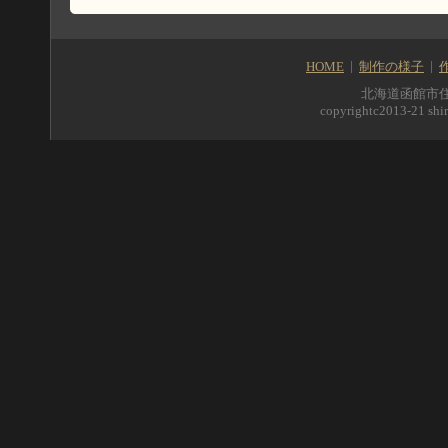
HOME
制作の様子
北海道函館市住吉町5
copyrightc2013-21 shir