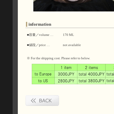
information
■容量／volume …
170 ML
■値段／price …
not available
※ For the shipping cost. Please refer to below.