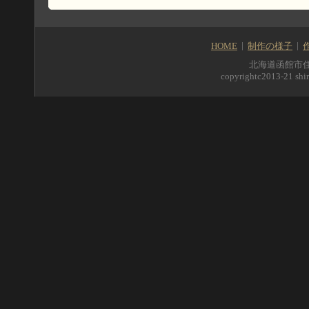
HOME
制作の様子
北海道函館市住吉町5
copyrightc2013-21 shir