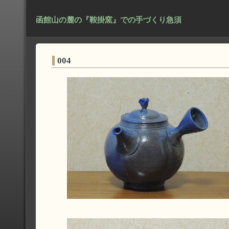
函館山の麓の『鞍掛窯』での手づくり急須
004