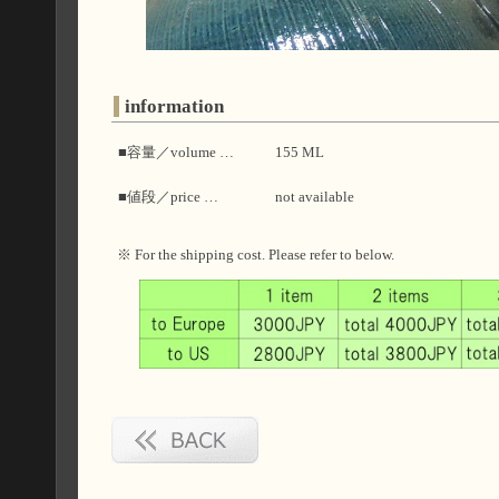
information
■容量／volume …
155 ML
■値段／price …
not available
※ For the shipping cost. Please refer to below.