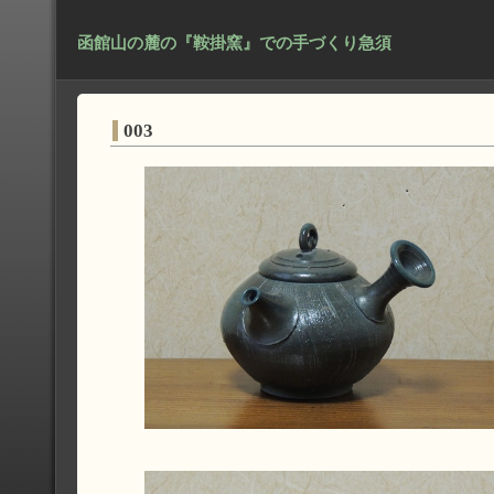
函館山の麓の『鞍掛窯』での手づくり急須
003