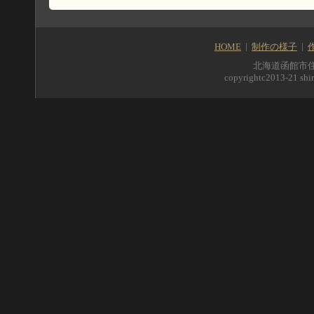
HOME
制作の様子
北海道函館市住吉町5
copyrightc2013-21 shir