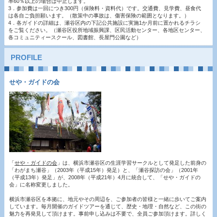
率60％以上の場合は中止します。
3．参加費は一回につき300円（保険料・資料代）です。交通費、見学費、昼食代
は各自ご負担願います。（散策中の事故は、傷害保険の範囲となります。）
4．各ガイドの詳細は、瀬谷区内の下記公共施設に実施1か月前に置かれるチラシ
をご覧ください。（瀬谷区役所地域振興課、区民活動センター、各地区センター、
各コミュニティースクール、図書館、長屋門公園など）
PROFILE
せや・ガイドの会
「
せや・ガイドの会
」は、横浜市瀬谷区の生涯学習サークルとして発足した前身の
「わがまち瀬谷」（2003年（平成15年）発足）と、「瀬谷探訪の会」（2001年
（平成13年）発足」が、2008年（平成21年）4月に統合して、「せや・ガイドの
会」に名称変更しました。
横浜市瀬谷区を本拠に、地元やその周辺を、ご参加者の皆様と一緒に歩いてご案内
しています。毎月開催のガイドツアーを通じて、歴史・地理・自然など、この街の
魅力を再発見して頂けます。事前申し込みは不要で、全員ご参加頂けます。詳しく