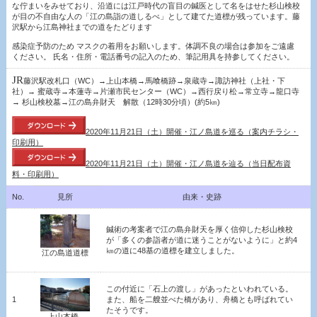
な佇まいをみせており、沿道には江戸時代の盲目の鍼医として名をはせた杉山検校
が目の不自由な人の「江の島詣の道しるべ」として建てた道標が残っています。藤
沢駅から江島神社までの道をたどります
感染症予防のため マスクの着用をお願いします。体調不良の場合は参加をご遠慮
ください。 氏名・住所・電話番号の記入のため、筆記用具を持参してください。
JR
藤沢駅改札口（
WC
）→上山本橋→馬喰橋跡→泉蔵寺→諏訪神社（上社・下
社）→
蜜蔵寺→本蓮寺→片瀬市民センター（
WC
）→西行戻り松→常立寺→龍口寺
→
杉山検校墓→江の島弁財天 解散（
12
時
30
分頃）
(
約
5
㎞
)
2020年11月21日（土）開催・江ノ島道を巡る（案内チラシ・
印刷用）
2020年11月21日（土）開催・江ノ島道を辿る（当日配布資
料・印刷用）
No.
見所
由来・史跡
鍼術の考案者で江の島弁財天を厚く信仰した杉山検校
が「多くの参詣者が道に迷うことがないように」と約4
㎞の道に48基の道標を建立しました。
江の島道道標
この付近に「石上の渡し」があったといわれている。
1
また、船を二艘並べた橋があり、舟橋とも呼ばれてい
たそうです。
上山本橋