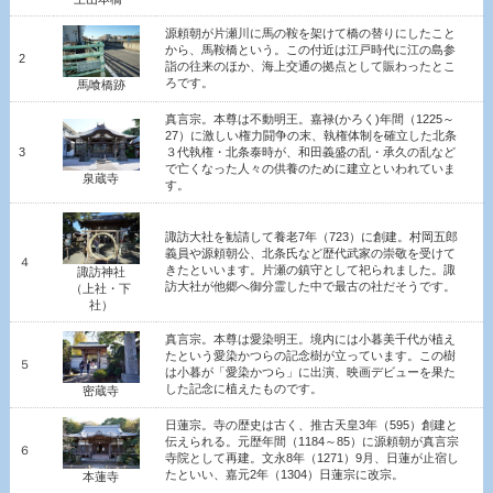
源頼朝が片瀬川に馬の鞍を架けて橋の替りにしたこと
から、馬鞍橋という。この付近は江戸時代に江の島参
2
詣の往来のほか、海上交通の拠点として賑わったとこ
ろです。
馬喰橋跡
真言宗。本尊は不動明王。嘉禄(かろく)年間（1225～
27）に激しい権力闘争の末、執権体制を確立した北条
3
３代執権・北条泰時が、和田義盛の乱・承久の乱など
で亡くなった人々の供養のために建立といわれていま
泉蔵寺
す。
諏訪大社を勧請して養老7年（723）に創建。村岡五郎
義員や源頼朝公、北条氏など歴代武家の崇敬を受けて
４
きたといいます。片瀬の鎮守として祀られました。諏
諏訪神社
訪大社が他郷へ御分霊した中で最古の社だそうです。
（上社・下
社）
真言宗。本尊は愛染明王。境内には小暮美千代が植え
たという愛染かつらの記念樹が立っています。この樹
５
は小暮が「愛染かつら」に出演、映画デビューを果た
した記念に植えたものです。
密蔵寺
日蓮宗。寺の歴史は古く、推古天皇3年（595）創建と
伝えられる。元歴年間（1184～85）に源頼朝が真言宗
６
寺院として再建。文永8年（1271）9月、日蓮が止宿し
たといい、嘉元2年（1304）日蓮宗に改宗。
本蓮寺