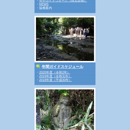
・
せやガイドウオーク（自主企画）
・
NEWS
・協働案内
年間ガイドスケジュール
・
2020年度（令和2年）
・
2019年度（令和元年）
・
2018年度（平成30年）