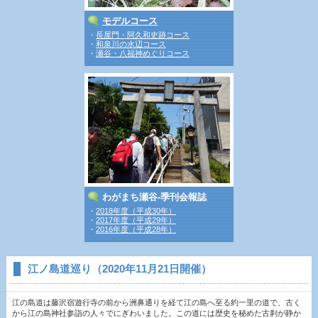
モデルコース
・
長屋門・阿久和史跡コース
・
和泉川の水辺コース
・
瀬谷・八福神めぐりコース
わがまち瀬谷‐季刊会報誌
・
2018年度（平成30年）
・
2017年度（平成29年）
・
2016年度（平成28年）
江ノ島道巡り（2020年11月21日開催）
江の島道は藤沢宿遊行寺の前から洲鼻通りを経て江の島へ至る約一里の道で、古く
から江の島神社参詣の人々でにぎわいました。この道には歴史を秘めた古刹が静か