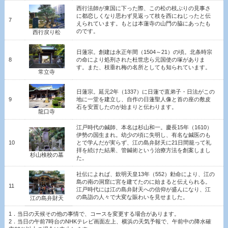
西行法師が東国に下った際、この松の枝ぶりの見事さ
に都恋しくなり思わず見返って枝を西にねじったと伝
7
えられています。もとは本蓮寺の山門の脇にあったも
のです。
西行戻り松
日蓮宗。創建は永正年間（1504～21）の頃。北条時宗
8
の命により処刑された杜世忠ら元国使の塚がありま
す。また、枝垂れ梅の名所としても知られています。
常立寺
日蓮宗。延元
2
年（
1337
）に日蓮で直弟子・日法がこの
9
地に一堂を建立し、自作の日蓮聖人像と首の座の敷皮
石を安置したのが始まりと伝わります。
龍口寺
江戸時代の鍼師、本名は杉山和一。慶長15年（1610）
伊勢の国生まれ。幼少の頃に失明し、有名な鍼医のも
10
とで学んだが実らず、江の島弁財天に21日間籠って礼
拝を続けた結果、管鍼術という治療方法を創案しまし
杉山検校の墓
た。
社伝によれば、欽明天皇13年（552）勅命により、江の
島の南の洞窟に宮を建てたのに始まると伝えられる。
11
江戸時代には江の島弁財天への信仰が盛んになり、江
の島詣の人々で大変な賑わいを見せました。
江の島弁財天
1．当日の天候その他の事情で、コースを変更する場合があります。
2．当日の午前7時台のNHKテレビ画面左上、横浜の天気予報で、午前中の降水確