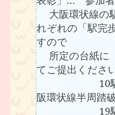
大阪環状線の駅
れぞれの「駅完
すので
所定の台紙に「
てご提出くださ
10駅を完
阪環状線半周踏
19駅を完