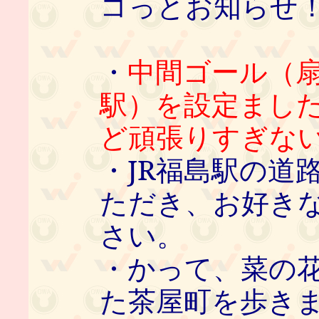
コっとお知らせ
・
中間ゴール（扇
駅）を設定まし
ど頑張りすぎな
・JR福島駅の道
ただき、お好き
さい。
・かって、菜の
た茶屋町を歩き