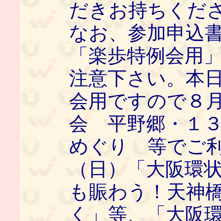
だきお持ちくだ
なお、参加申込
「楽歩特例会用
注意下さい。本
会用ですので８
会 平野郷・１
めぐり 等でご利
（日）「大阪環状
も賑わう！天神
く」等、「大阪環