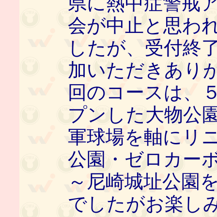
県に熱中症警戒
会が中止と思わ
したが、受付終
加いただきありが
回のコースは、
プンした大物公
軍球場を軸にリ
公園・ゼロカー
～尼崎城址公園
でしたがお楽し