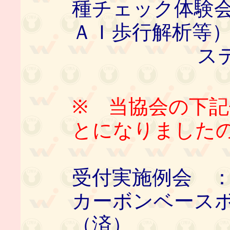
種チェック体験
ＡＩ歩行解析等
ステー
※ 当協会の下
とになりました
受付実施例会 
カーボンベース
（済）