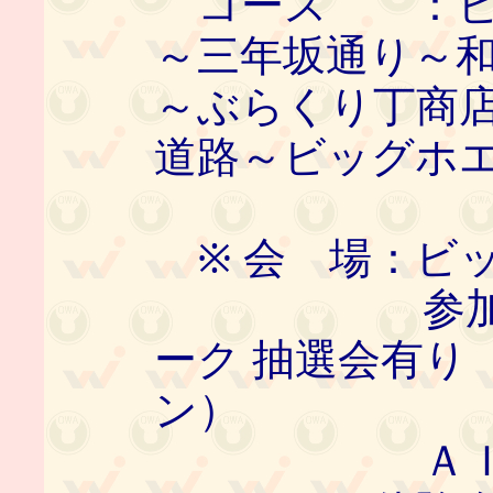
コース ：ビ
～三年坂通り～
～ぶらくり丁商
道路～ビッグホ
※ 会 場：ビ
参加費要（
ーク 抽選会有り
ン）
ＡＩ歩行＆