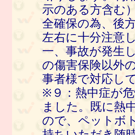
示のある方含む
全確保の為、後
左右に十分注意し
一、事故が発生
の傷害保険以外の
事者様で対応し
※９：熱中症が
ました。既に熱
ので、ペットボ
持ちいただき随