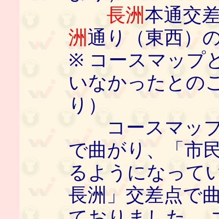
長洲
本通交
洲
通り（東西）
※ コースマップ
いなかったとの
り）
コースマップで
で曲がり、「市
るようになって
長洲」交差点で
ておりました。 