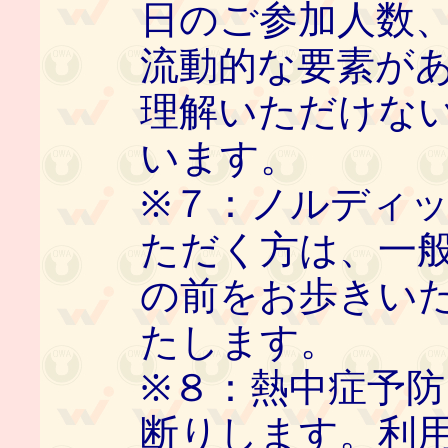
日のご参加人数
流動的な要素が
理解いただけな
います。
※７：ノルディ
ただく方は、一
の前をお歩きい
たします。
※８：熱中症予
断りします。利