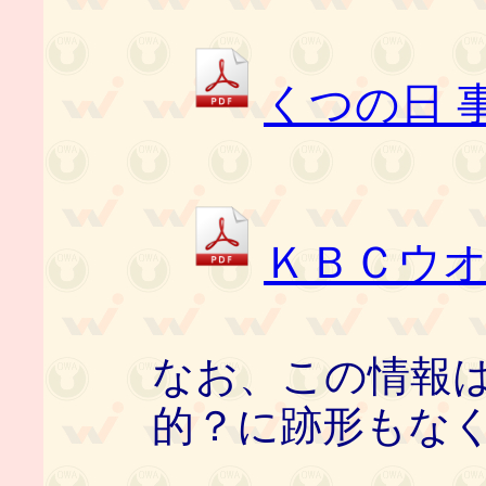
くつの日 
ＫＢＣウオ
なお、この情報
的？に跡形もな