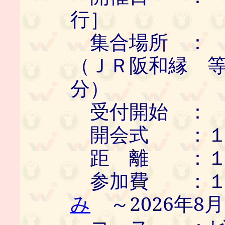
行］
集合場所 ： 
（ＪＲ阪和縁 
分）
受付開始 ： 
開会式 ：１
距 離 ：１０
参加費 ：１
み
～2026年8月