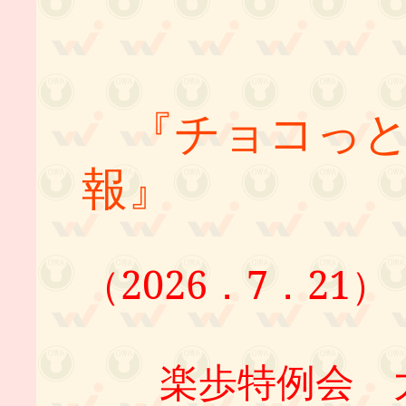
『チョコっと
報』
（2026．7．21）
楽歩特例会 大