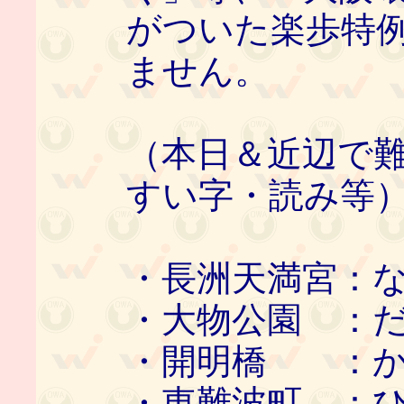
がついた楽歩特
ません。
（本日＆近辺で
すい字・読み等
・長洲天満宮：
・大物公園 ：
・開明橋 ：か
・東難波町 ：