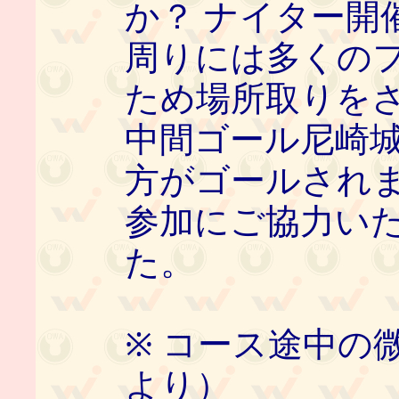
か？ ナイター開
周りには多くの
ため場所取りを
中間ゴール尼崎
方がゴールされ
参加にご協力い
た。
※ コース途中の
より）