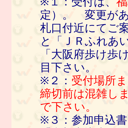
※１：受付は、
福
定）。 変更があ
札口付近にてご
と「ＪＲふれあ
「大阪府歩け歩
目下さい。
※２：
受付場所ま
締切前は混雑し
で下さい。
※３：参加申込