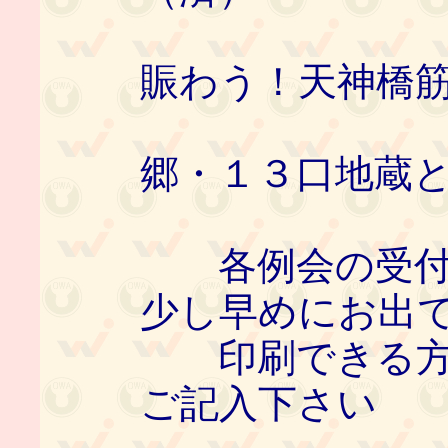
８月 ９
賑わう！天神橋
８月２３
郷・１３口地蔵
各例会の受付
少し早めにお出
印刷できる方は
ご記入下さい