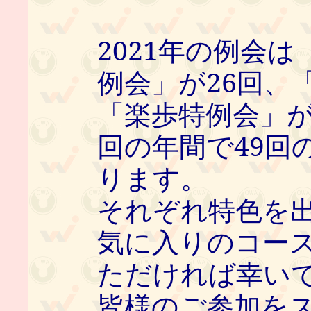
2021年の例会
例会」が26回、
「楽歩特例会」が
回の年間で49回
ります。
それぞれ特色を
気に入りのコー
ただければ幸い
皆様のご参加を