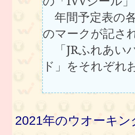
の「IVVシール
年間予定表の各
のマークが記さ
「JRふれあい
ド」をそれぞれ
2021年のウオーキ