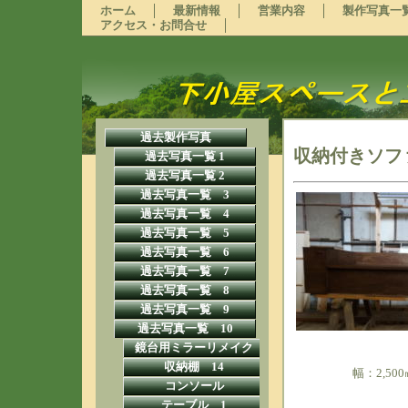
ホーム
最新情報
営業内容
製作写真一
アクセス・お問合せ
過去製作写真
収納付きソフ
過去写真一覧 1
過去写真一覧 2
過去写真一覧 3
過去写真一覧 4
過去写真一覧 5
過去写真一覧 6
過去写真一覧 7
過去写真一覧 8
過去写真一覧 9
過去写真一覧 10
鏡台用ミラーリメイク
収納棚 14
幅：2,5
コンソール
テーブル 1