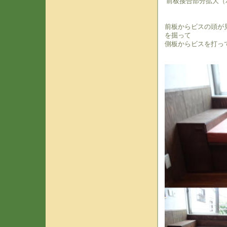
前板接合部分拡大（
前板からビスの頭が
を掘って
側板からビスを打っ