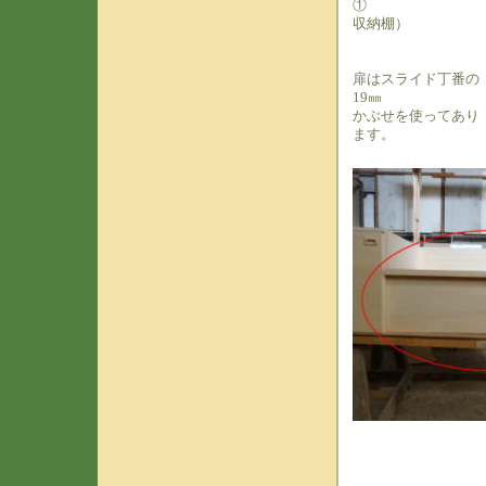
①
収納棚）
扉はスライド丁番の
19㎜
かぶせを使ってあり
ます。