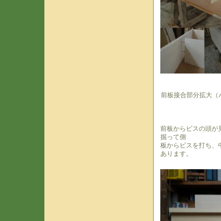
前板接合部分拡大（
前板からビスの頭が
掘って側
板からビスを打ち、
あります。