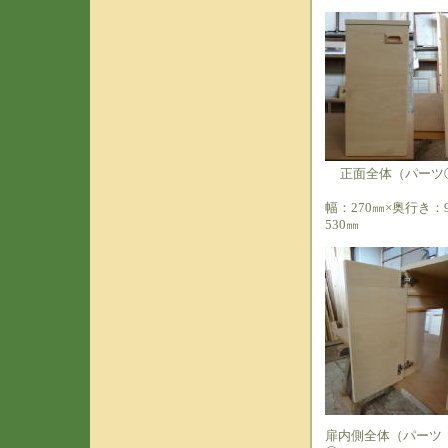
正面全体（パーツ
幅：270㎜×奥行き：
530㎜
扉内側全体（パーツ