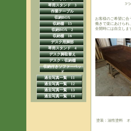
3
琴用スタンド 3
作業テーブル
収納BOX
お客様のご希望に合
働きで楽にあけられ
収納棚 15
全開時には自立しま
収納BOX 2
収納棚 16
デスク用脚部
琴用スタンド 4
デスク脚取替え
デスク・収納棚
収納付きソファーベッ
ド
過去写真一覧 11
過去写真一覧 12
過去写真一覧 13
過去写真一覧 14
塗装：油性塗料 オ