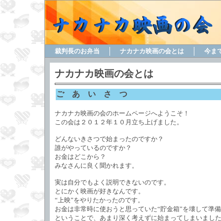
裁判長のお弁当
ナカナカ映画の会とは
今ま
ナカナカ映画の会とは
ご あ い さ つ
ナカナカ映画の会のホームページへようこそ！
この会は２０１２年１０月立ち上げました。
どんないきさつで始まったのですか？
誰がやっているのですか？
お金はどこから？
みなさんに良く聞かれます。
実は自分でもよく説明できないのです。
とにかく映画が好きなんです。
“上映”をやりたかったのです。
お金は非常時に使おうと思っていた“貯金箱”を壊して準
ということで、あまり深く考えずに始まってしまいまし