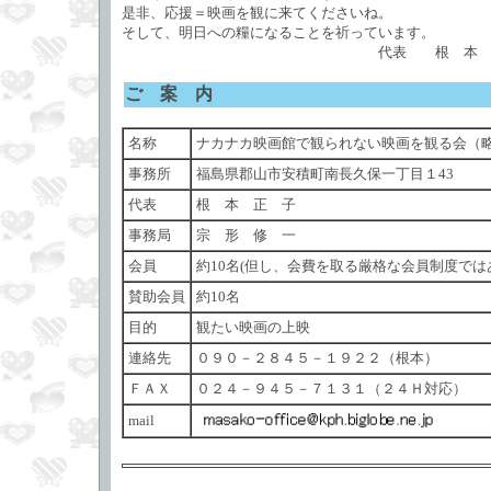
是非、応援＝映画を観に来てくださいね。
そして、明日への糧になることを祈っています。
代表 根 本 正
ご 案 内
名称
ナカナカ映画館で観られない映画を観る会（
事務所
福島県郡山市安積町南長久保一丁目１43
代表
根 本 正 子
事務局
宗 形 修 一
会員
約10名(但し、会費を取る厳格な会員制度で
賛助会員
約10名
目的
観たい映画の上映
連絡先
０９０－２８４５－１９２２（根本）
ＦＡＸ
０２４－９４５－７１３１（２４Ｈ対応）
mail