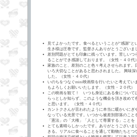
見てよかったです。食べるということが“感謝”
生き様は圧巻です。監督さんありがとうございま
差別問題がとても印象に残っています。苦しいつ
ることができ感謝しております。（女性・４０代
家族のこと、差別のこと色々考えさせられます。
いろ大切なことがあると思わされました。 興味
した。（女性・４０代）
いのちをつなぐmini映画祭を行いたいと考えて
もよろしくお願いいたします、（女性・２０代）
この映画を観て！ いつも身近にある食について
らっとしか知らず、このような機会を頂き改めて
と思います。 （女性・４０代）
カントクさんが言われたように本当に暖かいにぎ
なっている光景です。いつから被差別部落のこと
「憲法」の「大権」「人として尊重する」ことを
とても素晴らしかったです。ありがとうございま
きる。リアルに食べることを通して動物たちとつ
前回の泡沫立候補という映画を鑑賞して以来２回