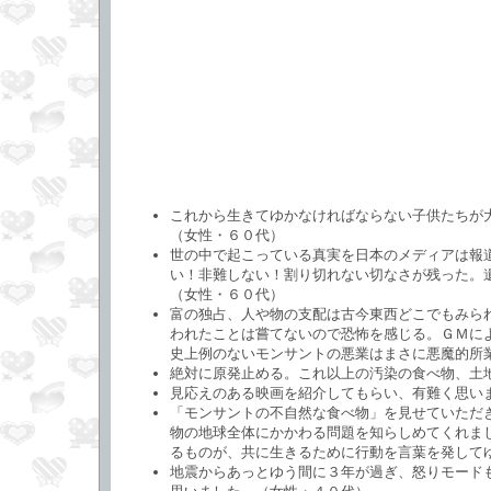
これから生きてゆかなければならない子供たちが
（女性・６０代）
世の中で起こっている真実を日本のメディアは報
い！非難しない！割り切れない切なさが残った。
（女性・６０代）
富の独占、人や物の支配は古今東西どこでもみら
われたことは嘗てないので恐怖を感じる。ＧＭに
史上例のないモンサントの悪業はまさに悪魔的所
絶対に原発止める。これ以上の汚染の食べ物、土
見応えのある映画を紹介してもらい、有難く思い
「モンサントの不自然な食べ物」を見せていただ
物の地球全体にかかわる問題を知らしめてくれま
るものが、共に生きるために行動を言葉を発して
地震からあっとゆう間に３年が過ぎ、怒りモード