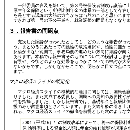
一部委員の言及を除いて、第３号被保険者制度は議論に
厚生年金保険という所得比例年金の体系の一部として存在
を是とする議論の大筋の方向からは当然のことと思われま
できれば第一号の不公平感も、就業調整の問題もなくなり
３．報告書の問題点
充実した議論が行われたとしても、どのような報告が行
う。まとめるにあたっての議論の取捨選択や、議論に無か
反論が出ない範囲で、事務局側の進めたい方向に結論が向
あります。本稿では報告書そのものについての検討はしま
背景や、今後どのような効果をもつかについての検討が大
ないからです。しかしながらここで、明らかに目立つ点に
ます。
マクロ経済スライドの既定化
マクロ経済スライドの機械的な適用に関しては、国民会
りました。また賛成する委員も、国民への周知の必要性や
性を指摘しました。しかし報告書では、基礎年金と報酬比
援のみが留意事項とされています。また支給年齢の引き上
れる、マクロ経済スライドの徹底を前提とした次のような
2004（平成16）年の制度改革によって、将来の保険
保 険料率による資金投入額に年金の給付総額が規定さ