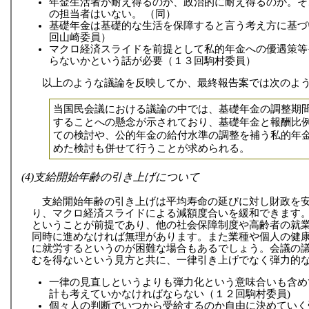
年金生活者が耐え得るのか、政治的に耐え得るのか。そ
の担当者はいない。 （同）
基礎年金は基礎的な生活を保障すると言う考え方に基づ
回山崎委員）
マクロ経済スライドを前提として私的年金への優遇策等
らないかという話が必要（１３回駒村委員）
以上のような議論を反映してか、最終報告案では次のよ
当国民会議における議論の中では、基礎年金の調整期
することへの懸念が示されており、基礎年金と報酬比
ての検討や、公的年金の給付水準の調整を補う私的年
めた検討も併せて行うことが求められる。
(4)支給開始年齢の引き上げについて
支給開始年齢の引き上げは平均寿命の延びに対し財政を
り、マクロ経済スライドによる減額度合いを緩和できます
ということが前提であり、他の社会保障制度や高齢者の就
同時に進めなければ無理があります。また業種や個人の健
に就労するというのが困難な場合もあるでしょう。会議の
むを得ないという見方と共に、一律引き上げでなく弾力的
一律の見直しというよりも弾力化という意味合いも含め
計も考えていかなければならない（１２回駒村委員)
個々人の判断でいつから受給するのか自由に決めていく