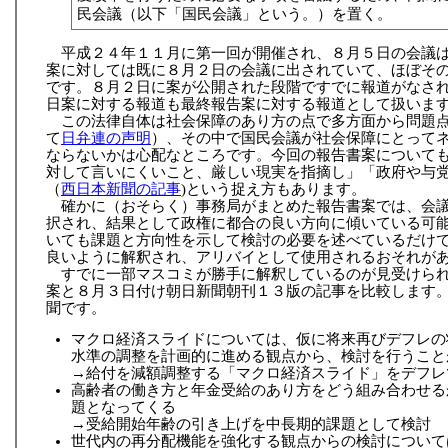
民会議（以下「国民会議」という。）を置く。
平成２４年１１月に第一回が開催され、８月５日の会議
案に対しては既に８月２日の会議に出されていて、ほぼそ
です。８月２日に案が公開された段階ですでに報道がなさ
日案に対する報道も最終報告案に対する報道として扱いま
この法律自体は社会保障のあり方の点で多方面から問題
て
日弁連の声明
）、その中で国民会議が社会保障にとって
ならないかは心配なところです。今回の報告書案について
対して言いにくいこと、厳しい現実を指摘し」「政府や与
（
西日本新聞の記事
)という捉え方もあります。
確かに（おそらく）事務局がまとめた報告書案では、会
択され、結果として政権に都合の良い方向に傾いている可
いても課題と方向性を示して検討の必要を述べているだけ
良いように解釈され、アリバイとして使用されるおそれが
すでに一部マスコミが勝手に解釈しているのが見受けら
案と８月３日付け朝日新聞朝刊１３版の記事を比較します
聞です。
マクロ経済スライドについては、仮に将来再びデフレの
水準の調整を計画的に進める観点から、検討を行うこと
→給付を減額調整する「マクロ経済スライド」をデフレ
高齢者の働き方と年金受給のあり方をどう組み合わせる
題となってくる
→受給開始年齢の引き上げを中長期的課題として検討
世代内の再分配機能を強化する観点からの検討について