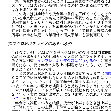
第一号被保険者のほとんどは非正規労働者等の被用者で
大していけば大部分が所得比例年金の枠に収まるはずです
はなるほどと思います。
この為には就業時間や賃金等の条件を広げていくことは
ている事業所に対しきちんと保険料を徴収することが必要
適用事業所１７０万くらいに対し適用漏れが２４万６千事
りではないと思います。対象規模がどれくらいかという数
在適用除外（任意適用）になっている、従業員５人未満の
店等いわゆる法定１６業種外の個人事業にも強制適用して
(3)マクロ経済スライドのあるべき姿
(1)で金が無ければ給付を減らせば良いので年金は財政的
の給付を減らすための仕組みがマクロ経済スライドです。
考え方は別稿
「インフレにより年金額はどうなるか」
に書
照ください。要は年金の財政上の問題がなくなるまで、毎
させようというものです。
年金の財政はおおむね１００年間の収支で考えます（
国
００年間で財政が均衡しないと見込まれる場合は政府はマ
することになっています（国民年金法第１６条の２）。つ
の後１００年間の収支が均衡すると見込まれるようになっ
マクロ経済スライドは平成１７年に発動されていますが
２７年から実際に動き出すことになります。このあたりの
いて」
を参照ください。
年金は大雑把にいうと物価、賃金が上昇するときは上昇
は下降します。この上昇、下降する割合をここでは変化率