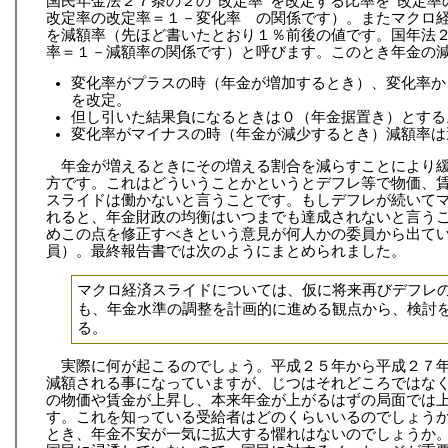
国民年金法２７条の２の”改定率”を改定する比率を”改定率
改定率の改定率＝１－変化率 の関係です）。またマクロ
を減額率（先ほど書いたとおり１％前後の値です。国年法２７
率＝１－減額率の関係です）と呼びます。このとき年金の
変化率がプラスの時（年金が増加するとき）、変化率か
を改定。
但し引いた結果負になるときは０（年金据置き）とする
変化率がマイナスの時（年金が減少するとき）減額率は
年金が増えるときにその増える割合を減らすことにより
方です。これはどういうことかというとデフレ等で物価、
スライドは働かないと言うことです。もしデフレが続いて
れると、年金財政の均衡はいつまでも達成されないと言う
めこの点を修正すべきという意見が何人かの委員から出て
員）。最終報告書では次のようにまとめられました。
マクロ経済スライドについては、仮に将来再びデフレの
も、年金水準の調整を計画的に進める観点から、検討を
る。
実際に何が起こるのでしょう。平成２５年から平成２７
減額される事になっていますが、じつはそれどころではな
の物価や賃金が上昇し、本来年金が上がるはずの局面では
す。これを知っている受給者はどのくらいいるのでしょう
とき、年金不安が一気に拡大する懼れはないのでしょうか