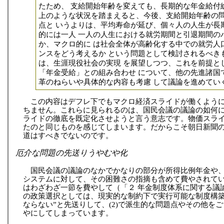
たため、 支給開始年齢を変えても、長期的な年金給付
上のような状況を踏まえると、今後、支給開始年齢の
点と いうよりは、平均寿命が延び、個々人の人生が長
的には一人 一人の人生における就労期間と引退期間の
か、マクロ的に は社会全体が高齢化する中での就労人
ンスをどう考えるか という問題として検討されるべき
は、生涯現役社会の実現 を展望しつつ、これを前提と
「年金受給」との組み合わせ について、他の先進諸国
革のねらいや具体的な内容も考慮 して議論を進めてい
この内容はデフレ下でもマクロ経済スライドが働くよう
ちません。これらに見られるのは、国民会議の議論の如何
ライドの徹底を既定化させようと言う意志です。物価スラ
たのと同じものを感じてしまいます。だからこそ朝日新聞
道はすべきでないのです。
厄介な問題の先送りうやむや化
国民会議の議論のなかでかなりの部分が所得比例年金や
システムに対して、その困難さの指摘も含めて費やされて
はわざわざ一節を費やして（「２ 年金制度体系に関する議論
の政策選択としては、現実的な制約下で実行可能な制度構
ならない”と先送りして、(2)で派生的な問題点やその他を
やにしてしまっています。