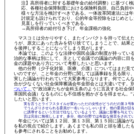
注】高所得者に対する基礎年金の給付調整）に基づく検
応、各種社会保障制度における保険料負担、自己負担や
様々な方法を検討すべきである。一体改革関連法には年
討規定も設けられており、公的年金等控除をはじめとし
見直しを行っていくべきである。
→高所得者の給付引き下げ、年金課税の強化
マスコミは分かりやすく、またインパクトを持って伝え
うが、原文にあった含みを切り捨ててしまうことで、結果
を後押しすることになってしまう気がします。
本論では、このような法律や国民会議の制度が持ってい
治的な事柄は別にして、主として会議での議論の内容に目
金の課題やあり方について考察したいと思います。
他の分野（少子化対策、医療、介護）についてはまだ見
いのですが、こと年金の分野に関しては議事録を見る限り
実した議論が行われていて大変参考になります。何でこん
合が少なくない社会保障審議会年金部会とは大違いです。
ついて」
で”政治家たちが金科玉条のように言及する社会保
革国民会議）なるものにも不信感を抱かざるを得ません。”
したいと思います。
実を言うとライフスタイルが変わっただの女性がどうのだの第３号
でうんざりさせられる委員が一名いらっしゃいます。他の委員が話
に誘導するという方法で往なしているようで、議論に影響を与えて
言は完全に無視しします。多分、他の分野では有益な発言をされて
年金については第１２回、第１３回、第１５回に議論が
を私の視点で紹介します。あくまでも私の目と頭を通した
も参考にされることをお勧めします。