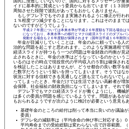
国民に浸透していないので、国民に対するメッセージが重
イドに基本的に賛成という委員からも出ています（１３回
周知させた段階で波乱があってもおかしくありません。
もしデフレ下でもそのまま実施されるように修正が行わ
１％程度づつ減少することになります。これはそのままで
ないのですがどうでしょう。
平成２７年度については本来水準が平成２６年度額を下回る場合は
になっており、本来水準への移行とマクロ経済スライドのダブルパ
発動する場合も２６年度額が保障されます（国年法平成１６年附則
年金が目減りしていくことは、年金のみに頼っている人
治的な問題を起こすと思われます。このような実施過程で
経済スライドが持つもう一つの問題は年金財政の均衡が見
止されるときに、年金の水準はどうなっているのかという
いるのはその時点で現役世代の平均収入の５割は確保され
を検証したことはありませんが、どうせ都合の良い数字を
た数字だろうという疑いを持ってしまいます。そうではな
状況に対する信頼できる見通しなど誰も立てられないでし
ってしまったとき、年金だけでは生活できない高齢者が増
会保障、社会福祉の財政負担になってしまいます。それで
デフレ下でもマクロ経済スライドが働くようにし、機械
は多くの委員が問題を感じているようです。問題があるが
もおられるようですが次のように検討が必要という意見も
基礎年金のところの給付は削って本当に良いのか議論が
委員）
デフレ化の減額率は（平均余命の伸び率に対応する）０
平均寿命までの受給総額は変わらない点で許容範囲。（