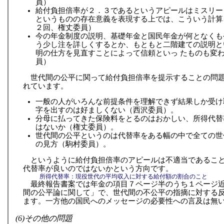
員）
給付負担倍率が２．３であるというアピールはミスリー
というものの存在意義を表現する上では、こういう計算
２回、権丈委員）
今の年金制度の説明、基礎年金と国民年金が何となくも
う少し注を詳しくするとか、もともと二階建ての説明と
明の仕方を見直すことによって信頼といっ たものも変
員）
世代間の公平に関って給付負担倍率を提示することの問
れています。
一般の人がいろんな前提条件を理解できず結果しか受け
字を出すのは好ましくない（西沢委員）。
分母に払ってきた保険料をとるのはおかしい、所得代替
はないか（権丈委員）。
世代間の公平というのは代替率をある幅の中で全ての世
の見方（駒村委員）。
というように給付負担倍率のアピールは不適当であるこ
代替率が良いのではないかという方向です。
所得代替率：現役世代の平均収入に対する給付額の割合のこと
最終報告書案では年金の項目７ページ半のうち１ページ
間の公平論に関して」で、世代間の不公平の指摘に対する
ます。一方他の国民へのメッセージの必要性への言及は無
(6)その他の問題