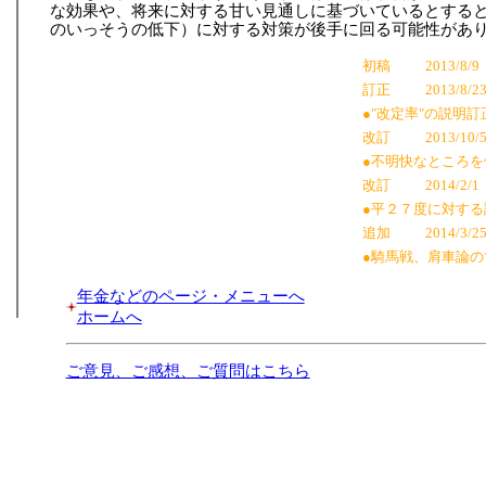
な効果や、将来に対する甘い見通しに基づいているとする
のいっそうの低下）に対する対策が後手に回る可能性があ
初稿
2013/8/9
訂正
2013/8/2
●"改定率"の説明訂
改訂
2013/10/
●不明快なところを
改訂
2014/2/1
●平２７度に対する
追加
2014/3/2
●騎馬戦、肩車論
年金などのページ・メニューへ
ホームへ
ご意見、ご感想、ご質問はこちら