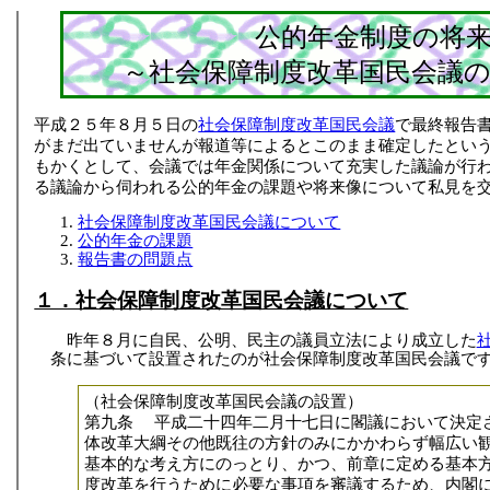
公的年金制度の将
～社会保障制度改革国民会議
平成２５年８月５日の
社会保障制度改革国民会議
で最終報告
がまだ出ていませんが報道等によるとこのまま確定したとい
もかくとして、会議では年金関係について充実した議論が行
る議論から伺われる公的年金の課題や将来像について私見を
社会保障制度改革国民会議について
公的年金の課題
報告書の問題点
１．社会保障制度改革国民会議について
昨年８月に自民、公明、民主の議員立法により成立した
条に基づいて設置されたのが社会保障制度改革国民会議で
（社会保障制度改革国民会議の設置）
第九条 平成二十四年二月十七日に閣議において決定
体改革大綱その他既往の方針のみにかかわらず幅広い
基本的な考え方にのっとり、かつ、前章に定める基本
度改革を行うために必要な事項を審議するため、内閣