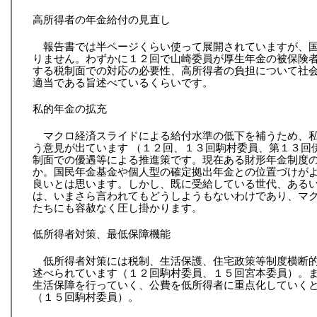
高所得者の年金給付の見直し
報告書では半ページくらい使って展開されていますが、
りません。わずかに１２回で山崎委員が厚生年金の被保険
する税制面での対応の必要性、高所得者の負担について社
適当である旨述べているくらいです。
私的年金の拡充
マクロ経済スライドによる給付水準の低下を補うため、
う意見が出ています （１２回、１３回駒村委員、第１３回
制面での優遇等による推進策です。現在ある財形年金制度
か。国民年金基金や個人型の確定拠出年金との位置づけが
良いとは思います。しかし、既に受給している世代、ある
は、いまさら言われてもどうしようもないわけであり、マ
たちにも容赦なく圧し掛かります。
低所得者対策、最低保障機能
低所得者対策には税制、生活保護、住宅政策等制度横断
述べられています（１２回駒村委員、１５回宮本委員）。
生活保障を行っていく、公費を低所得者に重点化していく
（１５回駒村委員）。