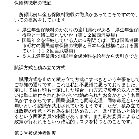
保険料徴収の徹底
所得比例年金も保険料徴収の徹底があってこそですので
いての提案をしています。
厚生年金保険料のかなりの適用漏れがある。厚生年金保
得税と一緒に取れないか（第１２回西沢委員）
国民年金を滞納している人の６割近くは、実は国民健康
市町村の国民健康保険の徴収と日本年金機構における国
ていく（１２回宮武委員）
５人未満事業所の国民年金保険料を給与から天引きでき
賦課方式と積み立て方式
賦課方式を止めて積み立て方式にすべきという主張をし
ご存知の通りです。これは私は不思議に思っておりました
定にして給付額も一定にした場合、両方式で毎年の収入と
いは単に給付されたお金がいつ納められたお金かという名
気がするからです。国民会議でも同等定理、同等命題とい
無いという認識が共用されているようです。ただ、積み立
は政府の作意・不作為を封じ込めること、及び支払いと給
るという西沢委員の指摘があります。また駒村委員による
政策が行われるという政治的リスクを持つとのことです。
第３号被保険者制度