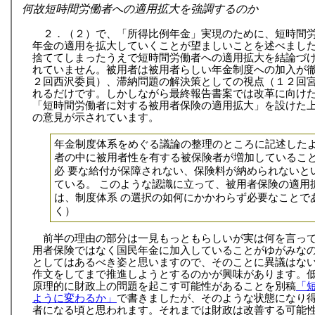
何故短時間労働者への適用拡大を強調するのか
２．（２）で、「所得比例年金」実現のために、短時間
年金の適用を拡大していくことが望ましいことを述べまし
捨ててしまったうえで短時間労働者への適用拡大を結論づ
れていません。被用者は被用者らしい年金制度への加入が
２回西沢委員）、滞納問題の解決策としての視点（１２回
れるだけです。しかしながら最終報告書案では改革に向け
「短時間労働者に対する被用者保険の適用拡大」を設けた
の意見が示されています。
年金制度体系をめぐる議論の整理のところに記述した
者の中に被用者性を有する被保険者が増加しているこ
必 要な給付が保障されない、保険料が納められないと
ている。 このような認識に立って、被用者保険の適用
は、制度体系 の選択の如何にかかわらず必要なことで
く）
前半の理由の部分は一見もっともらしいが実は何を言っ
用者保険ではなく国民年金に加入していることがゆがみな
としてはあるべき姿と思いますので、そのことに異議はな
作文をしてまで推進しようとするのかが興味があります。
原理的に財政上の問題を起こす可能性があることを別稿
「
ように変わるか」
で書きましたが、そのような状態になり
者になる頃と思われます。それまでは財政は改善する可能