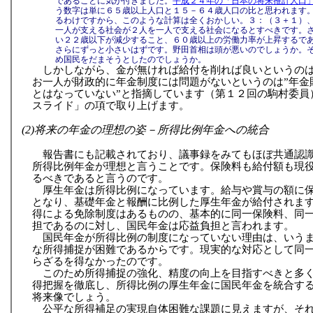
であることに気が付きました。
平成２４年の「日本の将来推計人口
う数字は単に６５歳以上人口と１５－６４歳人口の比と思われます
るわけですから、このような計算は全くおかしい。３：（３＋１）
一人が支える社会が２人を一人で支える社会になるとすべきです。
い２２歳以下が減少すること、６０歳以上の労働力率が上昇するで
さらにずっと小さいはずです。野田首相は頭が悪いのでしょうか。
め国民をだまそうとしたのでしょうか。
しかしながら、金が無ければ給付を削れば良いというの
お一人が財政的に年金制度には問題がないというのは”年金
とはなっていない”と指摘しています（第１２回の駒村委員
スライド」の項で取り上げます。
(2)将来の年金の理想の姿－所得比例年金への統合
報告書にも記載されており、議事録をみてもほぼ共通認
所得比例年金が理想と言うことです。保険料も給付額も現
るべきであると言うのです。
厚生年金は所得比例になっています。給与や賞与の額に
となり、基礎年金と報酬に比例した厚生年金が給付されま
得による免除制度はあるものの、基本的に同一保険料、同
担であるのに対し、国民年金は応益負担と言われます。
国民年金が所得比例の制度になっていない理由は、いう
な所得捕捉が困難であるからです。現実的な対応として同
らざるを得なかったのです。
このため所得捕捉の強化、精度の向上を目指すべきと多
得把握を徹底し、所得比例の厚生年金に国民年金を統合す
将来像でしょう。
公平な所得補足の実現自体困難な課題に見えますが、そ