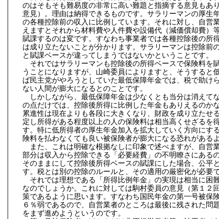
のはそもそも難易度の非常に高い難題と指摘する意見もあ
意見）。理由は納得できるものです。サラリーマンの厚生
の各種控除前の収入に比例しています。それに対し、自営
えますとそれから材料費や人件費や設備代（減価償却費）
賦課するのは変です。すなわち事業者では各種控除後の所
は成り立たないことが分かります。サラリーマンは控除前
と賦課ベースが違ってしまうではないかということです。
それではサラリーマンも控除後の所得ベースで保険料を
うことになりますが、山崎委員によりますと、そうすると
ば民主党がやろうとしていた最低保障年金では、税で助け
ない人間が膨大になるとのことです。
しかしながら、最低保障年金は少なくとも当分は消えて
の点だけでは、控除後所得に比例した年金もありえるのか
累進性は現在よりも各段に大きくなり、財政を成り立たせ
定し所得がある程度以上の人の保険料は相当高くせざるを
す。特に低所得者の厚生年金加入を拡大していく方向にす
険料を払わなくても良い被保険者が膨大になる恐れがある
また、これは明確な根拠なしに印象で述べますが、自営
部分は収入から控除できる「必要経費」の不明瞭さにある
そのままにして控除後所得ベースの賦課にした場合、公平
す。税とは別の控除のルールと、その適用の厳密化が必要
それでは理想である「所得比例年金」の実現は相当に困
なのでしょうか。これに対しては駒村委員の意見（第１２
策であるように思います。すなわち国民年金の第一号被保
６％弱であるので、自営業者のところは最後に残された問
をまず進めようというのです。