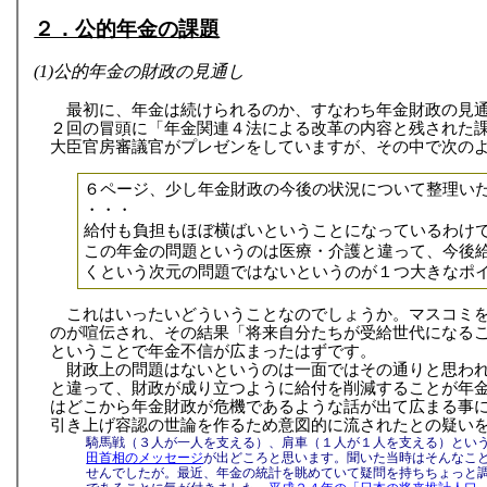
２．公的年金の課題
(1)公的年金の財政の見通し
最初に、年金は続けられるのか、すなわち年金財政の見通
２回の冒頭に「年金関連４法による改革の内容と残された
大臣官房審議官がプレゼンをしていますが、その中で次の
６ページ、少し年金財政の今後の状況について整理い
・・・
給付も負担もほぼ横ばいということになっているわけ
この年金の問題というのは医療・介護と違って、今後
くという次元の問題ではないというのが１つ大きなポ
これはいったいどういうことなのでしょうか。マスコミ
のが喧伝され、その結果「将来自分たちが受給世代になる
ということで年金不信が広まったはずです。
財政上の問題はないというのは一面ではその通りと思わ
と違って、財政が成り立つように給付を削減することが年
はどこから年金財政が危機であるような話が出て広まる事
引き上げ容認の世論を作るため意図的に流されたとの疑い
騎馬戦（３人が一人を支える）、肩車（１人が１人を支える）とい
田首相のメッセージ
が出どころと思います。聞いた当時はそんなこ
せんでしたが。最近、年金の統計を眺めていて疑問を持ちちょっと