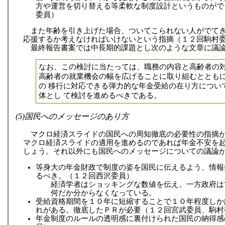
方や運営を切り替える等柔軟な制度設計というものがで
委員）
また年齢を引き上げた場合、ついてこられない人がでて
応援するか考えなければいけないという指摘（１２回駒村
最終報告書案では中長期的課題とし次のような文章に議
なお、この検討に当たっては、職務の内容と高齢者の
高齢者の就業機会の幅を広げることに取り組むととも
の 移行に対応できる弾力的な年金受給の在り方につい
体とし て検討を進めるべきである。
(5)国民へのメッセージのあり方
マクロ経済スライドの国民への周知徹底の必要性の指摘
マクロ経済スライドの適用を進めるのであれば年金不安を
しょう。それ以外にも国民へのメッセージについての議論
等身大の年金財政で制度の姿を国民に伝えるよう、情報
るべき。（１２回西沢委員）
経済学者はショッキングな数値を伝え、一方政府は
何だか分からなくなっている。
受給資格期間を１０年に短縮することで１０年程度しか
れがある。徹底したＰＲが必要（１２回宮武委員、駒村
年金制度のルールの透明感に裏付けられた国民の納得感