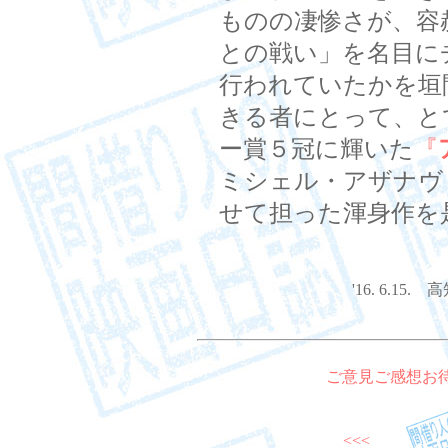
ものの凄惨さが、容
との戦い」を名目に
行われていたかを垣
きる者にとって、と
ー賞５冠に輝いた
『
ミシェル・アザナヴ
せて担った渾身作を
'16. 6.
ご意見ご感想お
<<<