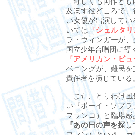
奇しくも両作とも
及ぼす役どころで、
い女優が出演してい
いては
『
シェルタリ
ラ・ウィンガーが、
国立少年合唱団に導
『
アメリカン・ビュ
ベニングが、難民を
責任者を演じている
また、とりわけ風
い『ボーイ・ソプラ
フランコ）と臨場感
『あの日の声を探し
フマン）という、カ