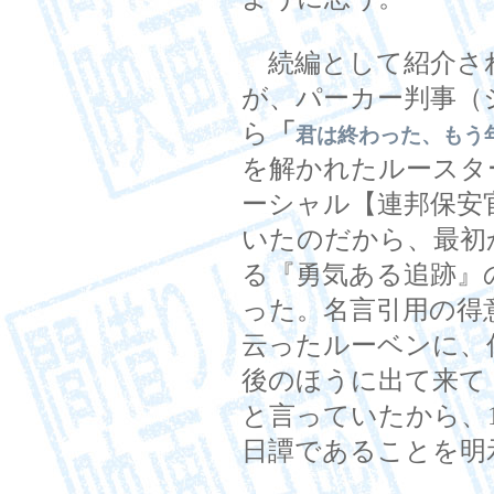
続編として紹介さ
が、パーカー判事（
ら
「
君は終わった、もう
を解かれたルースタ
ーシャル【連邦保安
いたのだから、最初
る『勇気ある追跡』
った。名言引用の得
云ったルーベンに、
後のほうに出て来て
と言っていたから、1
日譚であることを明