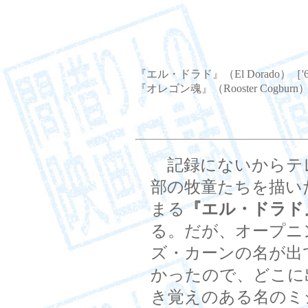
『エル・ドラド』（El Dorado）［'
『オレゴン魂』（Rooster Cogburn
記録にないからテ
部の牧童たちを描い
まる
『エル・ドラド
る。だが、オープニ
ズ・カーンの名が出
かったので、どこに
き覚えのある名のミ