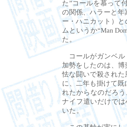
た”コールを慕って
の関係、ハラーと年
ー・ハニカット）と
ムというか“Man D
た。
コールがガンベル
加勢をしたのは、博
怯な闘いで殺された
に、二年も掛けて既
れたからなのだろう
ナイフ遣いだけでは
いた。