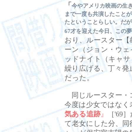
「
今やアメリカ映画の生
まで一度も共演したことが
たということらしい。だが
67才を迎えた今日、この
おり、ルースター【
ーン（ジョン・ウェ
ッドナイト（キャサ
繰り広げる、丁々発
だった。
同じルースター・
今度は少女ではなく
気ある追跡
』
［'6
て老女にした分、同