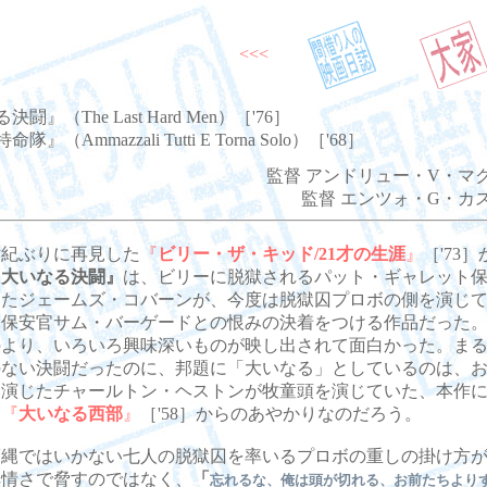
<<<
闘』（The Last Hard Men）［'76］
』（Ammazzali Tutti E Torna Solo）［'68］
監督 アンドリュー・V・マ
監督 エンツォ・G・カ
紀ぶりに再見した
『
ビリー・ザ・キッド/21才の生涯
』
［'73
『大いなる決闘』
は、ビリーに脱獄されるパット・ギャレット
いたジェームズ・コバーンが、今度は脱獄囚プロボの側を演じ
元保安官サム・バーゲードとの恨みの決着をつける作品だった
のより、いろいろ興味深いものが映し出されて面白かった。ま
のない決闘だったのに、邦題に「大いなる」としているのは、
を演じたチャールトン・ヘストンが牧童頭を演じていた、本作
る
『
大いなる西部
』
［'58］からのあやかりなのだろう。
縄ではいかない七人の脱獄囚を率いるプロボの重しの掛け方が
非情さで脅すのではなく、
「
忘れるな、俺は頭が切れる、お前たちより