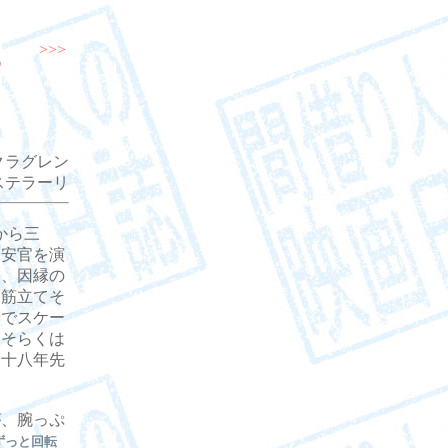
>>>
クラグレン
ステラーリ
］から三
保安官を演
て、因縁の
。筋立てそ
るでスケー
おそらくは
に十八年先
、腕っぷ
ずっと回転