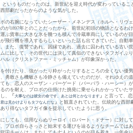
」
というものだったのは、新世紀を迎え時代が変わっているこ
る西部劇だったからのような気がした。
ボの右腕になっていたシーザー・メネンデス（ホルヘ・リヴェ
のが1897年とのことだったから、前世紀初頭の物語となるわ
を運ぶ貨車に大きな氷を幾つも積んで冷蔵車両にしているのが
軍が飛行機を導入するらしいといった話も出てきていた。自動
い。また、復讐であれ、因縁であれ、過去に囚われている古い
サムに比して、その世代には決して真似のできないタフガイぶ
たハル（クリストファー・ミッチャム）が印象深かった。
を付けたり、強がったり粋がったりするところの全くない優男
ら、勇敢さも機敏さも冷静さも備えていたのだが、それゆえの
いても、恋人のスーザン・バーゲード（バーバラ・ハーシー）
れるのを耐え、プロボの仕掛けた挑発に乗せられかかっていた
制し、
「
」
と言って、恋
大事なのは彼女の命です、あとは何とかなります
「
」
と観直されていた。伝統的な西部
君は見かけよりもタフなんだな
てあり得ないタフガイ像を提示していたように思う。
にしても、信用ならぬリーロイ（ロバート・ドナー）に対して
ば、プロボ自らさっさと始末する運びを辿るようなチームでは
脱獄囚チームは、またしても七人というのが目を惹き、一年余