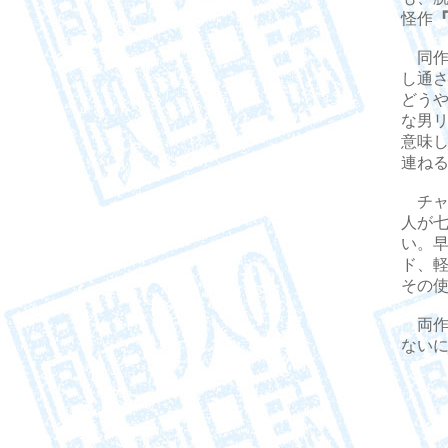
怪作
同作
し通
どう
な男
意味
連ね
チャ
人が
い。
ド、
その
両作
ない