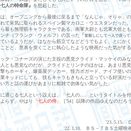
『七人の特命隊』
を想起した。
は、オープニングから最後に至るまで「なんじゃ、そりゃ」の
されて呆気に取られるスペイン製マカロニ・ウエスタンだった
やら最も無理筋キャラクターである、南軍大尉とも北軍大佐と
リンチ（フランク・ウォルフ）の言った
「
皆殺しにして一人で戻って
しているようだが、はなから筋立てなどどうでもよく、とにか
ることと、意表を突くことに執心したような映画だった気がす
ック・コナーズの演じた主役の悪党クライド・マッケイのみな
七人とも悪党なのだが、クライドとリンチのほかは、あまり悪
早撃ちホーギィ、爆薬屋デッカー、怪力ボガード、ナイフ使い
軽業キッドにしても、技もキャラもきちんと立っている好演だ
使い方と話の運びがあまりに粗雑で勿体ない気がした。
に通じる七人という設えは、「七人の…」というタイトルを付
によらず、やはり
『
七人の侍
』
［'54］以降の作品ゆえなのだろ
'23. 5.1
'22. 1.10. ＢＳ－ＴＢＳ土曜