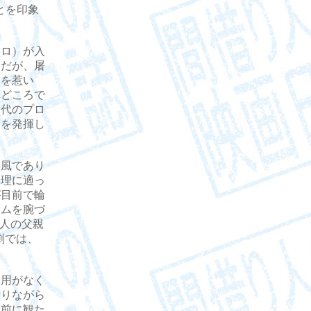
とを印象
ロ）が入
けだが、屠
目を惹い
車どころで
世代のプロ
りを発揮し
風であり
道理に適っ
が目前で輪
サムを腕づ
人の父親
劇では、
用がなく
ありながら
り前に観た