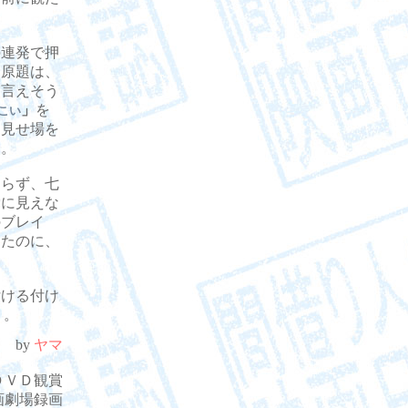
連発で押
。原題は、
も言えそう
」
を
こい
く見せ場を
る。
らず、七
党に見えな
のブレイ
ったのに、
ける付け
う。
by
ヤマ
5. ＤＶＤ観賞
映画劇場録画