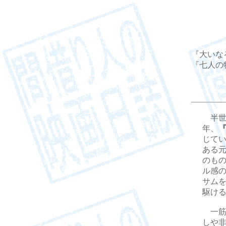
『大いなる決
『七人の特命隊
半世
年、
じて
ある
のも
ル感
サム
駆け
一筋
しや