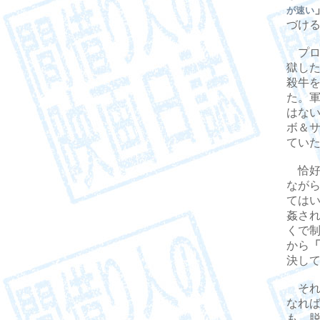
が速い
づけ
プロ
獄した
殺牛
た。
はな
ボ＆
てい
恰好
なが
ては
姦さ
くで
から
決し
それ
なれ
も、