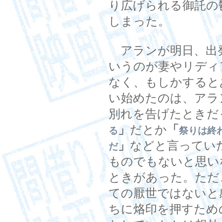
り広げられる御託の
しまった。
アランが明日、出
いうのが妻やリディ
なく、もしかすると
い始めたのは、アラ
別れを告げたときだ
」
だとか
「
る
祭りは終
」
などと言ってい
だ
ものでもないと思い
ときがあった。ただ
ての厭世ではないと
ちに烙印を押すため