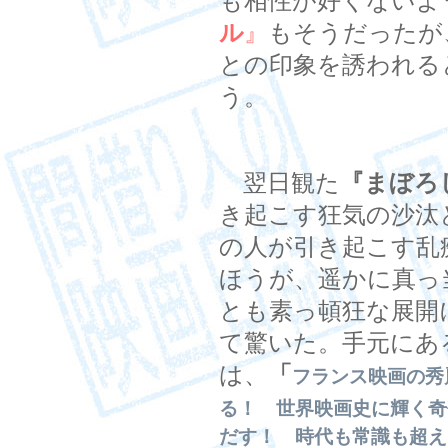
も相性が好くないよ
ル
』
もそうだったが
との印象を誘われる
う。
翌日観た
『まぼろ
き起こす狂気の沙汰
の人が引き起こす乱
ほうが、遥かに真っ
とも素っ頓狂な展開
て驚いた。手元にあ
は、
「
フランス映画の秀
る！ 世界映画史に輝く奇
だす！ 時代も常識も超え