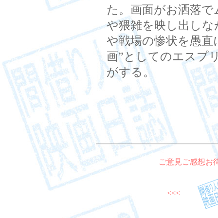
た。画面がお洒落で
や猥雑を映し出しな
や戦場の惨状を愚直
画”としてのエスプ
がする。
ご意見ご感想お
<<<