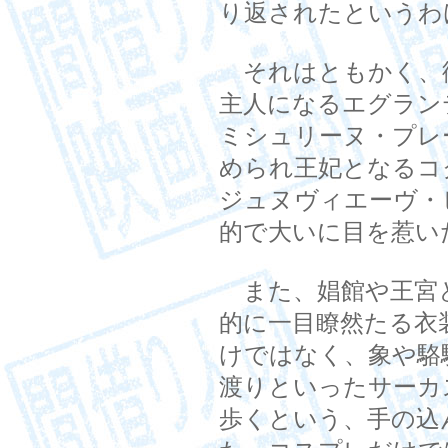
り返されたというわ
それはともかく、
主人になるエグラン
ミシュリーヌ・プレ
められ王妃となるコ
ジュヌヴィエーヴ・
的で大いに目を惹い
また、娼館や王宮
的に一目瞭然たる衣
けではなく、象や駱
渡りといったサーカ
歩くという、手の込