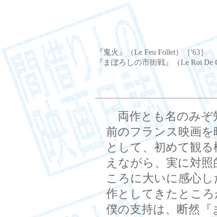
『鬼火』（Le Feu Follet）［'63］
『まぼろしの市街戦』（Le Roi De C
両作とも名のみぞ
前のフランス映画を
として、初めて観る
えながら、実に対照
ころに大いに感心し
作としてきたところ
僕の支持は、断然『