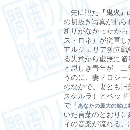
先に観た
『鬼火』
の切抜き写真が貼られ
断りがなかったから
ス・ロネ）が従軍し
アルジェリア独立戦
る失意から虚無に陥
と思しき青年が、二
うのに、妻ドロシー
のなかで、妻とも旧
スケルラ）とベッド
で
「
あなたの最大の敵は
いた言葉のとおりに
ィの音楽が流れる、