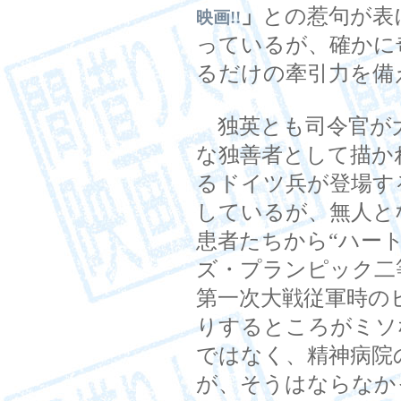
」
との惹句が表
映画!!
っているが、確かに
るだけの牽引力を備
独英とも司令官が
な独善者として描か
るドイツ兵が登場す
しているが、無人と
患者たちから“ハー
ズ・プランピック二
第一次大戦従軍時の
りするところがミソ
ではなく、精神病院
が、そうはならなか