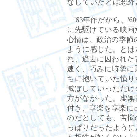
なしていたとは想外
'63年作だから、'
に先駆けている映画
心情は、政治の季節
ように感じた。とは
れ、過去に囚われた
速く、巧みに時勢に
ちに抱いていた憤り
滅ぼしていっただけ
方がなかった。虚無
付き、享楽を享楽に
のだとしても、苦悩
っぱりだったように