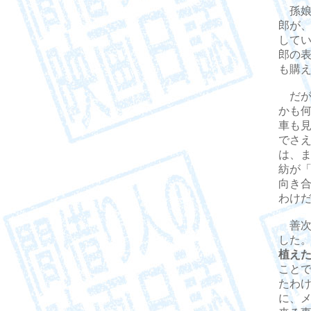
孫娘
郎が
して
郎の
も購
だが
かも
車も
でさえ
は、
紡が
向き
わけ
善次
した
植え
ことで
たわ
に、メ