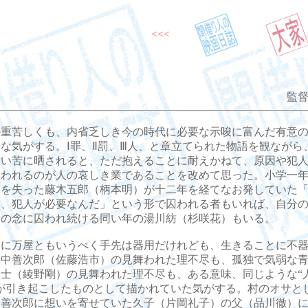
<<<
監督
重苦しくも、内省乏しき今の時代に必要な示唆に富んだ有意の
な気がする。Ⅰ罪、Ⅱ罰、Ⅲ人、と章立てられた物語を観ながら
たい苦に晒されると、ただ抱えることに耐えかねて、原因や犯
囚われるのが人の哀しき業であることを改めて思った。小学一
カを失った藤木五郎（柄本明）が十二年を経てなお発していた
ら、犯人が必要なんだ」という形で囚われる者もいれば、自分
責の念に囚われ続ける同い年の湯川紡（杉咲花）もいる。
に万屋ともいうべく手先は器用だけれども、生きることに不器
田中善次郎（佐藤浩市）の見舞われた理不尽も、孤独で気弱な
豪士（綾野剛）の見舞われた理不尽も、ある意味、同じような“
”が引き起こしたものとして描かれていた気がする。村のオサと
、善次郎に想いを寄せていた久子（片岡礼子）の父（品川徹）