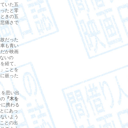
ていた五
かったと零
たときの五
た悲痛さで
故だった
い車も青い
かだか映画
得ないの
年を経て、
る」ことを
壺に嵌った
ことを思い出
クの
『木を
ンに携わる
ことにあっ
えないよう
ることの出