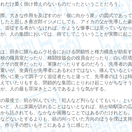
それだけ重く掛け替えのないものだったということだろう。
際、大きな作用を及ぼすのが「個に向かう衆」の図式であって
動したと思しき善次郎イジメにしても、アイカの父が先導した
も、追従する者がいなければ、かような惨事には至っていなか
だが、人の集団においては、得てしてこういうことが実際に起
。
は、田舎に限らぬムラ社会における閉鎖性と権力構造が助長す
学校の職員室だったり、格闘技協会の役員会だったり、白い巨
ヤクザの世界だったり、軍隊だったりするのだろう。先導者の
く重いが、全責任が先導者にあるわけではない。痛んでいると
、勢いに乗って調子づく追従者たちと違って、先導者のほうは
抱えていたりもする。閉鎖的な集団にとりわけ起こりがちなそ
そが、人の最も罪深きところであるような気がする。
の最後で、紡が叫んでいた「犯人など判らなくてもいい」とい
ないと、人に楽園が訪れることはないとなれば、紡が幼馴染の
）から託されても、なかなか困難なことではあるのだけれども
園などないとするよりも、紡の向っていた方向のほうを僕は支
し、作り手の想いもそこにあるように感じた。