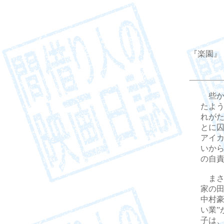
『楽園』
些か
たよう
れが
とに
アイ
いか
の自
まさ
家の
中村
い業
子は