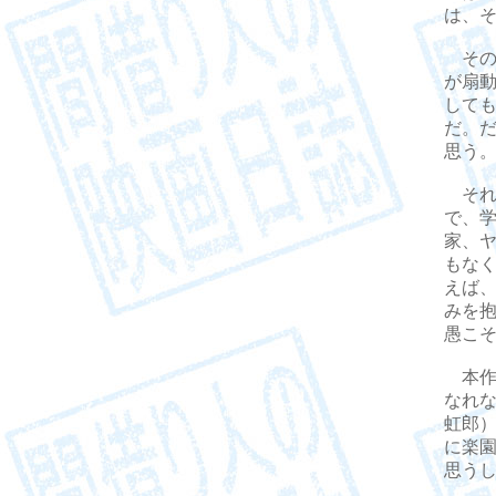
は、
その
が扇
して
だ。
思う
それ
で、
家、
もな
えば
みを
愚こ
本作
なれ
虹郎
に楽
思う