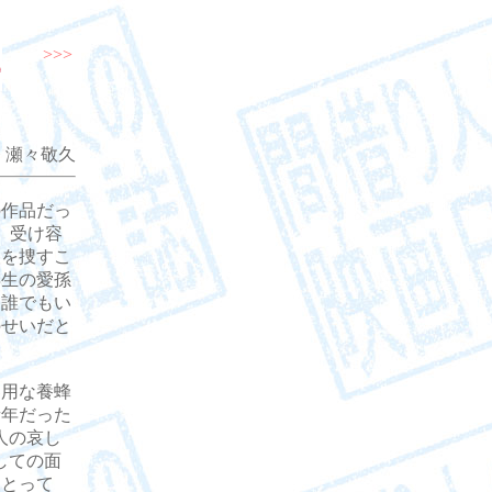
>>>
 瀬々敬久
作品だっ
、受け容
人を捜すこ
年生の愛孫
「誰でもい
のせいだと
用な養蜂
青年だった
人の哀し
しての面
にとって