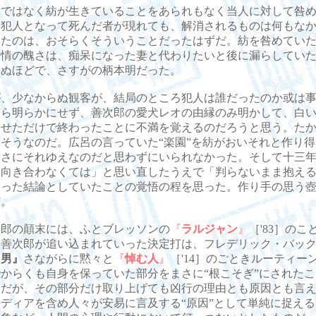
ではなく紡が生きていることをあられもなく当人に対して咎め
、犯人となって死んだ者が現れても、解消されるものは何もな
いたのは、おそらくそういうことだったはずだ。紡を咎めてい
表情の醜さは、痴呆になった妻と代わりたいと後に漏らしてい
えぬほどで、さすがの柄本明だった。
、少なからぬ観客が、結局のところ犯人は誰だったのか或は事
何ら明らかにせず、善次郎の愛犬レオの由縁のみ明かして、白
見せただけで終わったことに不満を覚えるのだろうと思う。た
そうなのだ。広呂の言っていた“楽園”を紡がおいそれと作り
まさにそれゆえなのだと思わずにいられなかった。そして十三
「向き合わなくては」と思い直したうえで「判らないまま抱え
合った結論としていたことの覚悟の程を思った。作り手の思う
だ。
郎の顛末には、ふとブレッソンの
『
ラルジャン
』
［'83］の
。善次郎が追い込まれていった決定打は、フレデリック・バッ
た男』
さながらに黙々と
『
悼む人
』
［'14］のごときルーティー
からくも自身を保っていた部分をまさに“根こそぎ”にされた
けだが、その部分だけ取り上げても凶行の理由とも原因とも言
ディアを含め人々が安易に言及する“原因”として単純に捉え