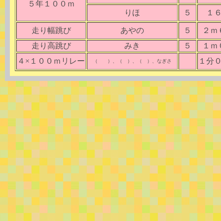
５年１００ｍ
りほ
５
１
走り幅跳び
あやの
５
２ｍ
走り高跳び
みき
５
１ｍ
４×１００ｍリレー
１分
（ ）、（ ）、（ ）、なぎさ