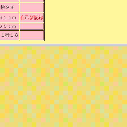
６秒９８
６１ｃｍ
自己新記録
０５ｃｍ
０１秒１８