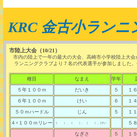
KRC 金古小ラン
市陸上大会（10/21）
市内の陸上で一年の最大の大会、高崎市小学校陸上大会
ランニングクラブより７名の代表選手が参加しました。
種目
なまえ
学年
５年１００ｍ
だいき
５
１
６年１００ｍ
けい
６
１
５０ｍハードル
じん
５
１
４×１００ｍリレー
５
（ ）、（ ）、（ ）、けい
なぎさ
５
１