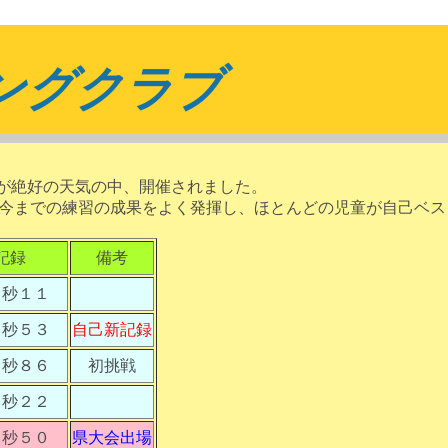
ニングクラブ
が絶好の天気の中、開催されました。
今までの練習の成果をよく発揮し、ほとんどの児童が自己ベス
記録
備考
６秒１１
４秒５３
自己新記録
１秒８６
初挑戦
８秒２２
５秒５０
県大会出場