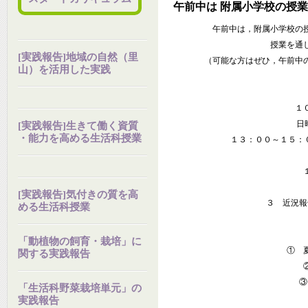
午前中は 附属小学校の授
午前中は，附属小学校の
授業を通
[実践報告]地域の自然（里
（可能な方はぜひ，午前中
山）を活用した実践
１
日時
[実践報告]生きて働く資質
・能力を高める生活科授業
１３：００～１５：０
[実践報告]気付きの質を高
３ 近況報
める生活科授業
「動植物の飼育・栽培」に
① 夏
関する実践報告
②
③
「生活科野菜栽培単元」の
実践報告