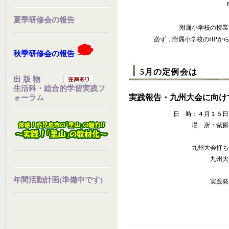
夏季研修会の報告
附属小学校の授業
必ず，附属小学校のHPか
秋季研修会の報告
5月の定例会は
出 版 物
生活科・総合的学習実践フ
実践報告・九州大会に向け
ォーラム
日 時：４月１５日
場 所：紫原
九州大会打ち
九州大
年間活動計画(準備中です)
実践発