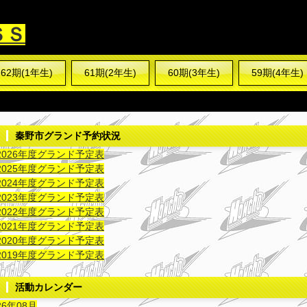
ＳＳ
62期(1年生)
61期(2年生)
60期(3年生)
59期(4年生)
秦野市グランド予約状況
2026年度グランド予定表
2025年度グランド予定表
2024年度グランド予定表
2023年度グランド予定表
2022年度グランド予定表
2021年度グランド予定表
2020年度グランド予定表
2019年度グランド予定表
活動カレンダー
26年08月