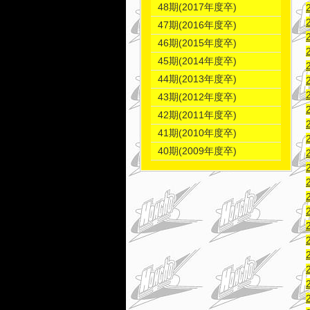
48期(2017年度卒)
47期(2016年度卒)
46期(2015年度卒)
45期(2014年度卒)
44期(2013年度卒)
43期(2012年度卒)
42期(2011年度卒)
41期(2010年度卒)
40期(2009年度卒)