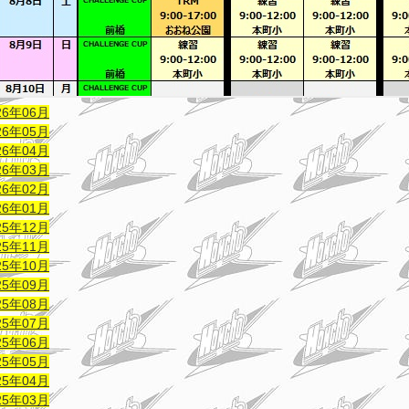
26年06月
26年05月
26年04月
26年03月
26年02月
26年01月
25年12月
25年11月
25年10月
25年09月
25年08月
25年07月
25年06月
25年05月
25年04月
25年03月