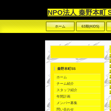
NPO法人 秦野本町
ホーム
63期(KIDS)
秦野本町SS
ホーム
チーム紹介
スタッフ紹介
年間計画
メンバー募集
問い合わせ