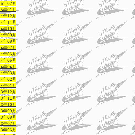
25年02月
25年01月
24年12月
24年11月
24年10月
24年09月
24年08月
24年07月
24年06月
24年05月
24年04月
24年03月
24年02月
24年01月
23年12月
23年11月
23年10月
23年09月
23年08月
23年07月
23年06月