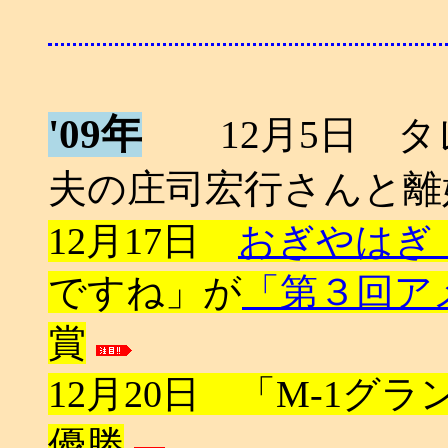
'09年
12月5日 タレン
夫の庄司宏行さんと離
12月17日
おぎやはぎ
ですね」が
「第３回ア
賞
12月20日 「M-1グラ
優勝