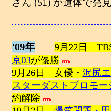
さん (51) が遺体で発
'09年
9月22日 T
京03
が優勝
9月26日 女優・
沢尻
スターダストプロモー
約解除
10月2日
爆笑問題・田