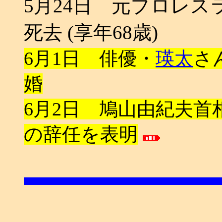
5月24日 元プロレ
死去 (享年68歳)
6月1日 俳優・
瑛太
さ
婚
6月2日 鳩山由紀夫
の辞任を表明