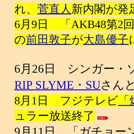
れ、
菅直人
新内閣が発
6月9日 「AKB48第
の
前田敦子
が
大島優子
6月26日 シンガー・
RIP SLYME・SU
さん
8月1日 フジテレビ
「
ュラー放送終了
9月11日 「ガチョ