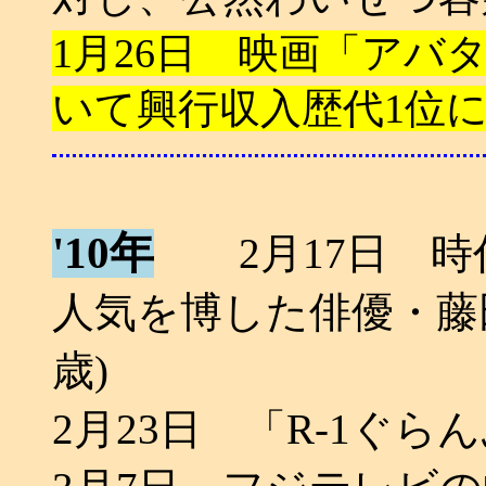
1月26日 映画「アバ
いて興行収入歴代1位
'10年
2月17日 時
人気を博した俳優・藤田
歳)
2月23日 「R-1ぐら