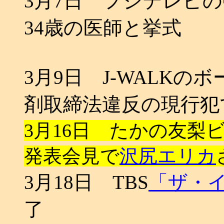
3月7日 フジテレビ
34歳の医師と挙式
3月9日 J-WALK
剤取締法違反の現行犯
3月16日 たかの友梨
発表会見で
沢尻エリカ
3月18日 TBS
「ザ・
了