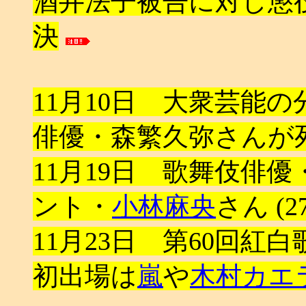
酒井法子被告に対し懲役
決
11月10日 大衆芸能
俳優・森繁久弥さんが死去
11月19日 歌舞伎俳優・
ント・
小林麻央
さん (2
11月23日 第60回紅
初出場は
嵐
や
木村カエ