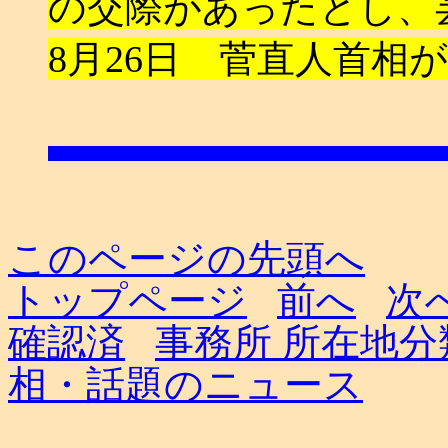
の交際があったとし、
8月26日 菅直人首相
このページの先頭へ
トップページ
前へ
次
確認済
事務所 所在地分
相・話題のニュース