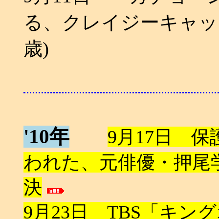
る、クレイジーキャッツ
歳)
'10年
9月17日 
われた、元俳優・押尾
決
9月23日 TBS「キン