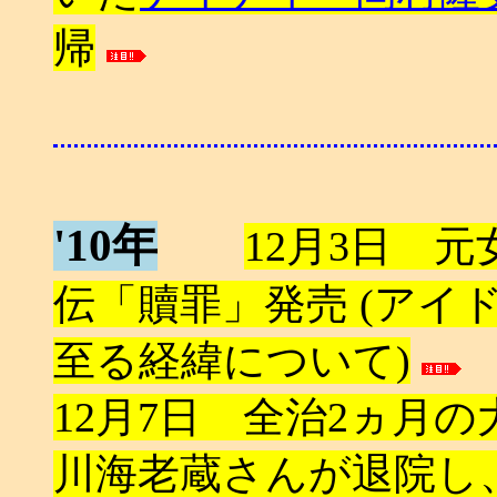
帰
'10年
12月3日 
伝「贖罪」発売 (アイ
至る経緯について)
12月7日 全治2ヵ月
川海老蔵さんが退院し