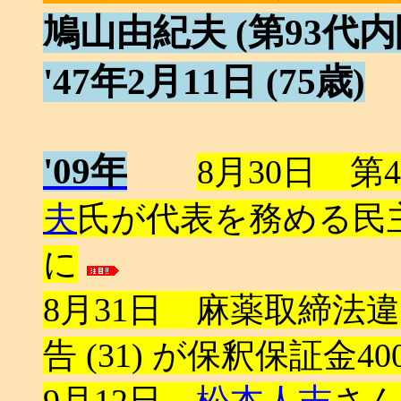
鳩山由紀夫 (第93代内
'47年2月11日 (75歳)
'09年
8月30日 
夫
氏が代表を務める民主
に
8月31日 麻薬取締法
告 (31) が保釈保証
9月12日
松本人志
さん