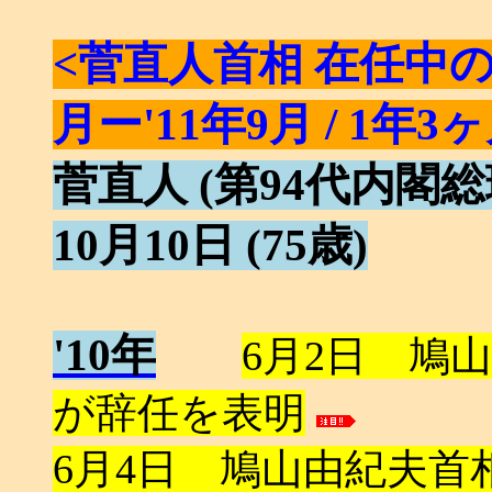
<菅直人首相 在任中の
月ー'11年9月 / 1年3
菅直人 (第94代内閣総理
10月10日 (75歳)
'10年
6月2日 鳩
が辞任を表明
6月4日 鳩山由紀夫