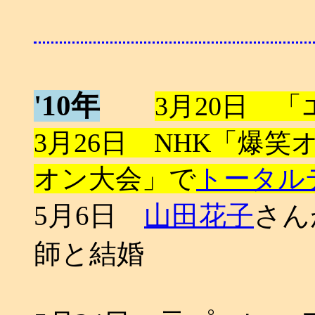
'10年
3月20日 
3月26日 NHK「爆
オン大会」で
トータル
5月6日
山田花子
さん
師と結婚