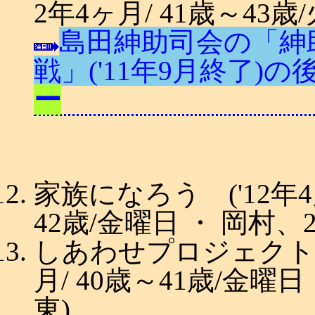
2年4ヶ月/ 41歳～43歳
島田紳助司会の「紳
戦」('11年9月終了)の
ー
家族になろう ('12年4月
42歳/金曜日 ・ 岡村、
しあわせプロジェクト ('
月/ 40歳～41歳/金曜
東)