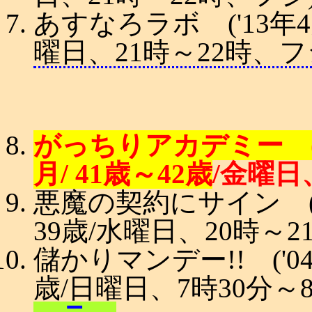
あすなろラボ ('13年4月
曜日、21時～22時
がっちりアカデミー ('1
月/ 41歳～42歳
/金曜日
悪魔の契約にサイン ('08
39歳/水曜日、20時～21
儲かりマンデー!! ('04年
歳/日曜日、7時30分