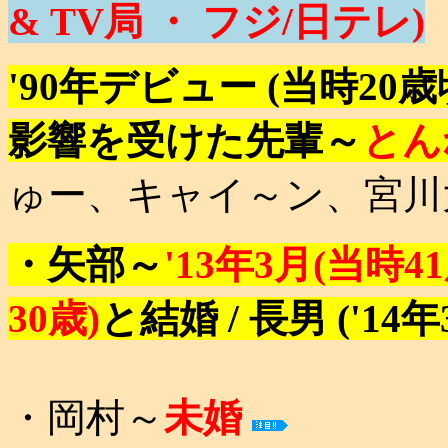
& TV局 ・ フジ/日テレ)
'90年デビュー (当時20歳
影響を受けた先輩～
とん
ゅー、キャイ～ン、宮川
・矢部～
'13年3月(当時
30歳)
と結婚 / 長男 ('14
・岡村～
未婚