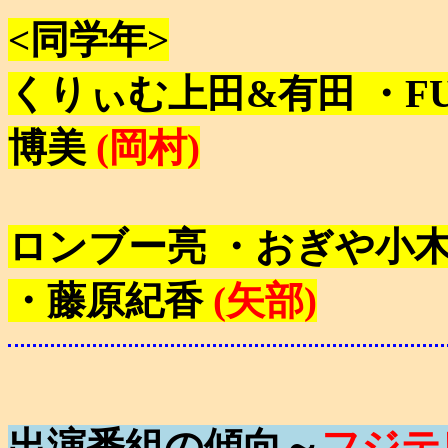
<同学年>
くりぃむ上田&有田 ・FU
博美
(岡村)
ロンブー亮 ・おぎや小木
・藤原紀香
(矢部)
出演番組の傾向～
フジテ