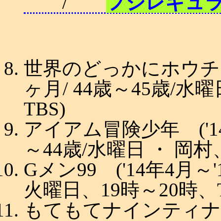
/
フジレギュ
世界のどっかにホウチ民 (
ヶ月/ 44歳～45歳/水
TBS)
アイアム冒険少年 ('14年
～44歳/水曜日 ・ 岡村、
Gメン99 ('14年4月～'1
火曜日、19時～20時、T
もてもてナインティナイン 