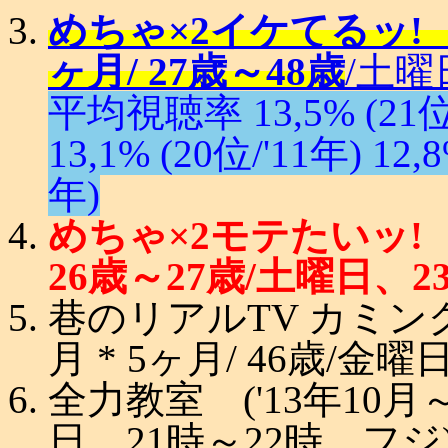
めちゃ×2イケてるッ! ('
ヶ月/ 27歳～48歳
/土曜
平均視聴率 13,5% (21位/'
13,1% (20位/'11年) 12,8
年)
めちゃ×2モテたいッ! ('
26歳～27歳/土曜日、2
巷のリアルTV カミングア
月 * 5ヶ月/ 46歳/金
全力教室 ('13年10月～'
日、21時～22時、フジ