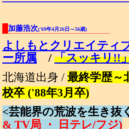
加藤浩次
('69年4月26日～56歳)
よしもとクリエイティ
ー所属
/
「スッキリ!!
北海道出身 /
最終学歴～
校卒 ('88年3月卒)
<芸能界の荒波を生き抜
& TV局 ・ 日テレ/フジ)