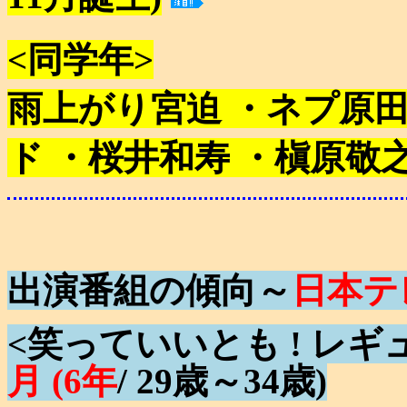
<同学年>
雨上がり宮迫 ・ネプ原田
ド ・桜井和寿 ・槇原敬之
出演番組の傾向～
日本テ
<笑っていいとも ! レギ
月 (6年
/ 29歳～34歳)