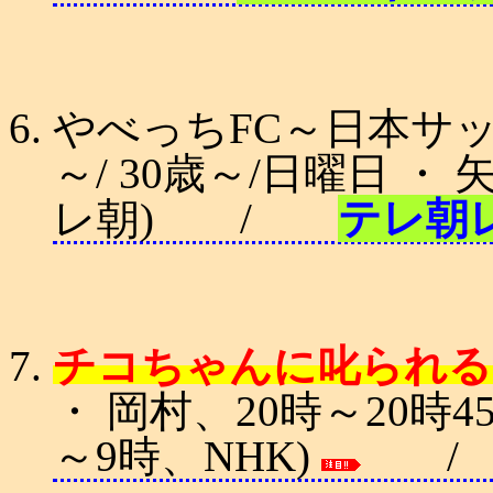
やべっちFC～日本サッ
～/ 30歳～/日曜日 ・
レ朝) /
テレ朝
チコちゃんに叱られる! (
・ 岡村、20時～20時4
～9時、NHK)