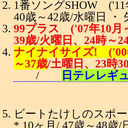
1番ソングSHOW ('11年
40歳～42歳/水曜日 ・
99プラス ('07年10月～
39歳/火曜日、24時～2
ナイナイサイズ! ('00年1
～37歳
/土曜日、23時3
/
日テレレギ
ビートたけしのスポーツ大
* 10ヶ月/ 47歳～48