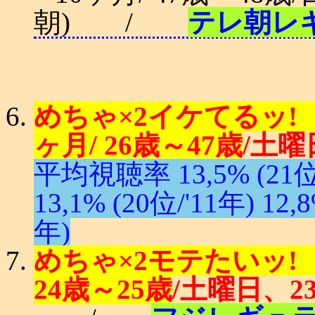
朝) /
テレ朝レ
めちゃ×2イケてるッ! ('
ヶ月/ 26歳～47歳
/土曜
平均視聴率 13,5% (21位/'
13,1% (20位/'11年) 12,8
年)
めちゃ×2モテたいッ! ('
24歳～25歳
/土曜日、2