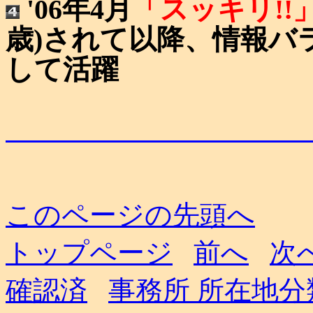
'06年4月
「スッキリ!
歳)されて以降、情報バ
して活躍
このページの先頭へ
トップページ
前へ
次
確認済
事務所 所在地分