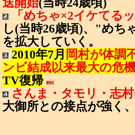
送開始
(当時24歳頃)
「めちゃ×2イケてる
し(当時26歳頃)、"め
を拡大していく。
2010年7月
岡村が体調不
ンビ結成以来最大の危
TV復帰
さんま・タモリ・志村
大御所との接点が強く