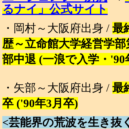
るナイ」公式サイト
・岡村～大阪府出身 /
最
歴～立命館大学経営学部
部中退 (一浪で入学・'90
・矢部～大阪府出身 /
最
卒 ('90年3月卒)
<芸能界の荒波を生き抜