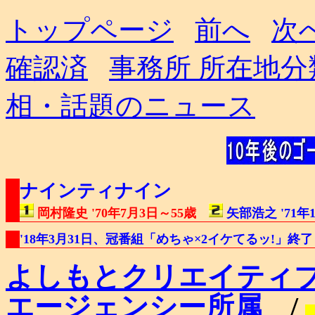
トップページ
前へ
次
確認済
事務所 所在地分
相・話題のニュース
ナインティナイン
岡村隆史 '70年7月3日～55歳
矢部浩之 '71年1
'18年3月31日、冠番組「めちゃ×2イケてるッ!」終了 (
よしもとクリエイティ
エージェンシー所属
/