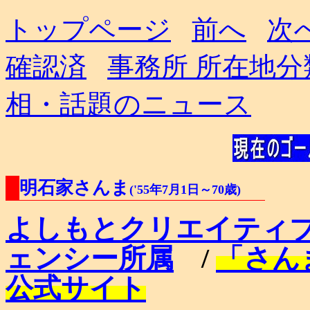
トップページ
前へ
次
確認済
事務所 所在地分
相・話題のニュース
明石家さんま
('55年7月1日～70歳)
よしもとクリエイティ
ェンシー所属
/
「さん
公式サイト