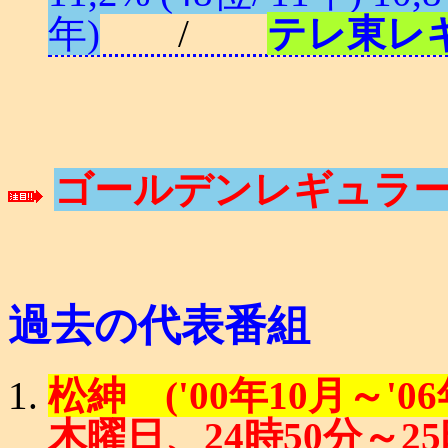
年)
/
テレ東レ
ゴールデンレギュラー
過去の代表番組
松紳 ('00年10月～'06
木曜日、24時50分～2