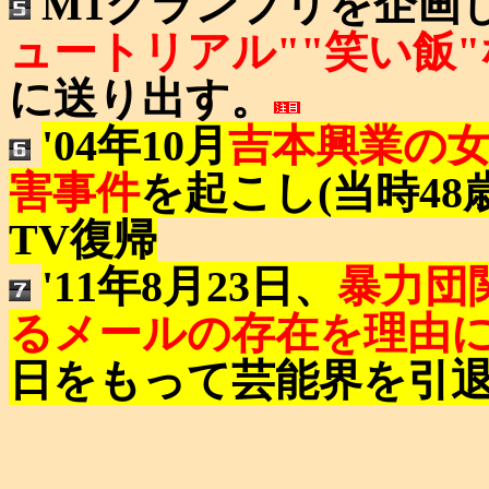
M1グランプリを企画し(
ュートリアル""笑い飯
に送り出す。
'04年10月
吉本興業の
害事件
を起こし(当時48
TV復帰
'11年8月23日、
暴力団
るメールの存在を理由
日をもって芸能界を引