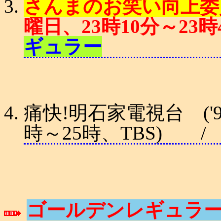
さんまのお笑い向上委員会
曜日、23時10分～23時
ギュラー
痛快!明石家電視台 ('9
時～25時、TBS)
ゴールデンレギュラー