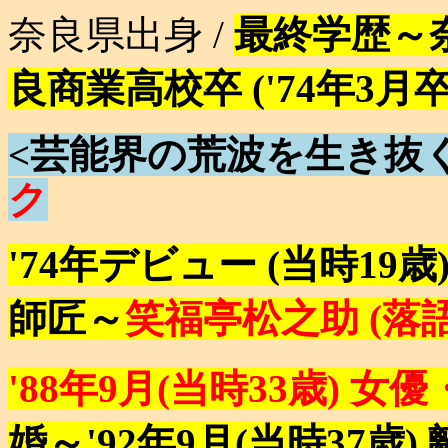
奈良県出身 /
最終学歴～
良商業高校卒 ('74年3月卒
<芸能界の荒波を生き抜
ク
'74年デビュー (当時19歳
師匠～
笑福亭松之助 (落語
'88年9月(当時33歳) 女
婚～'92年9月(当時37歳)