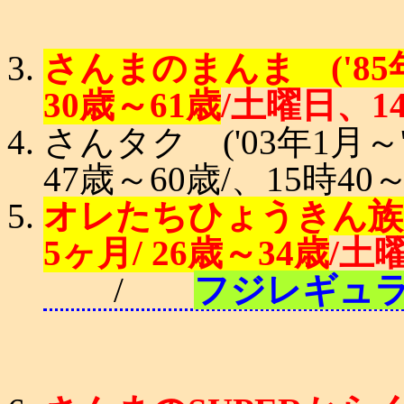
さんまのまんま ('85年4
30歳～61歳
/土曜日、1
さんタク ('03年1月～'
47歳～60歳/、15時40
オレたちひょうきん族 ('
5ヶ月/ 26歳～34歳
/土
/
フジレギュ