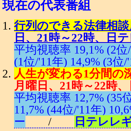
現在の代表番組
行列のできる法律相談所 
日、21時～22時、日テ
平均視聴率 19,1% (2位/'0
(1位/'11年) 14,9% (3位/
人生が変わる1分間の深イ
月曜日、21時～22時、
平均視聴率 12,7% (35位/'
11,7% (44位/'11年) 10,6
ー
/
日テレレ