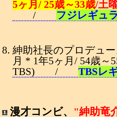
5ヶ月/ 25歳～33歳
/土
/
フジレギュ
紳助社長のプロデュース大
月 * 1年5ヶ月/ 54歳
TBS) /
TBSレ
漫才コンビ、
"紳助竜