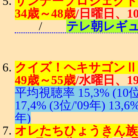
サンデープロジェクト ('
34歳～48歳
/日曜日、1
/
テレ朝レギ
クイズ！ヘキサゴンⅡ ('
49歳～55歳
/水曜日、1
平均視聴率 15,3% (10位/'
17,4% (3位/'09年) 13,6%
年)
オレたちひょうきん族 ('