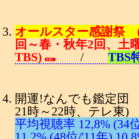
オールスター感謝祭 ('9
回～春・秋年2回、土曜日
TBS)
/
TB
開運!なんでも鑑定団 ('
21時～22時、テレ東)
平均視聴率 12,8% (34位/'
11,2% (48位/'11年) 10,8