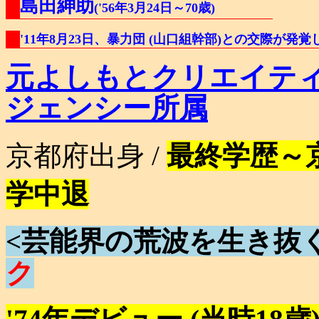
島田紳助
('56年3月24日～70歳)
'11年8月23日、暴力団 (山口組幹部)との交際が発
元よしもとクリエイテ
ジェンシー所属
京都府出身 /
最終学歴～
学中退
<芸能界の荒波を生き抜
ク