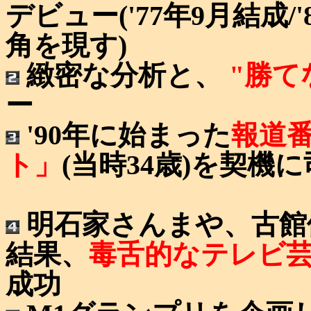
デビュー('77年9月結成
角を現す)
緻密な分析と、
"勝て
ー
'90年に始まった
報道
ト」
(当時34歳)を契
明石家さんまや、古館
結果、
毒舌的なテレビ
成功