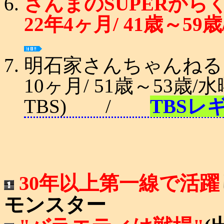
さんまのSUPERからくり
22年4ヶ月/ 41歳～59
明石家さんちゃんねる ('
10ヶ月/ 51歳～53歳/
TBS) /
TBSレ
30年以上第一線で活躍
モンスター