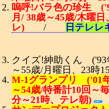
嗚呼!バラ色の珍生 ('94
月/ 38歳～45歳/木曜
レ)
/
日テレレ
クイズ!紳助くん ('93年1
～55歳/月曜日、23時1
M-1グランプリ ('01年1
～54歳
/特番計10回～
分～21時、テレ朝)