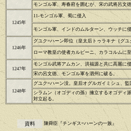
モンゴル軍、寿春府を囲むが、宋の武将呂文
11-モンゴル軍、蜀に侵入
1245年
モンゴル軍、インドのムルターン、ウッチに
グユク=ハーン即位（皇太后トゥラキナ｛グユ
1246年
ローマ教皇の使者カルピーニ、カラコルムに
モンゴル武将アムカン、洪福源と共に高麗に
1247年
宋の呂文徳、モンゴル軍を泗州に破る。
グユク=ハーン没。皇后オグルガイミシュ、監
1248年
シラムン（オゴディの孫）擁立するオゴディ
対立起る。
資料
陳舜臣『チンギス=ハーンの一族』