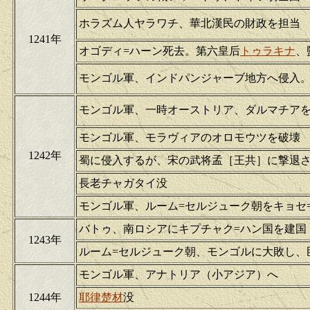
ホラズム人ヤラワチ、華北漢民の財政を担当
1241年
オゴディ=ハーン死去。第六皇后
トゥラキナ
、
モンゴル軍、インドパンジャーブ地方へ侵入
モンゴル軍、一時オーストリア、ダルマチア
モンゴル軍、モラヴィアのオロモウツを破壊
1242年
蜀に侵入するが、宋の武将孟［王共］に撃退
長老チャガタイ没
モンゴル軍、ルーム=セルジューク朝をキョセ
バトゥ、南ロシアにキプチャク=ハン国を建国
1243年
ルーム=セルジューク朝、モンゴルに大敗し、
モンゴル軍、アナトリア（小アジア）へ
1244年
耶律楚材
没