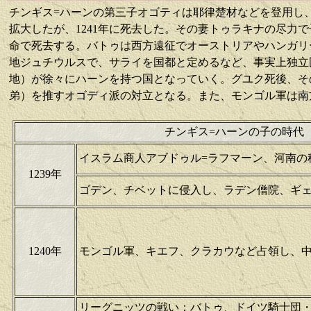
チンギス=ハーンの第三子オゴティは耶律楚材などを登用し
拡大したが、1241年に死去した。その妻トゥラキナの尽力
命で死去する。バトゥは
西方遠征でオーストリアやハンガリ
地ジュチウルスで、サライを国都と定めるなど、事実上独立
地）が徐々にハーンを持つ国となっていく。グユク死後、そ
弟）を推すオゴディ派の対立
となる。また、モンゴル軍は南
チンギス=ハーンの子の時代（
イスラム商人アブドゥル=ラフマーン、河南の
1239年
ゴデン、チベットに侵入し、ラデン僧院、ギ
1240年
モンゴル軍、キエフ、クラカウなど占領し、
リーグニッツの戦い；バトゥ、ドイツ騎士団