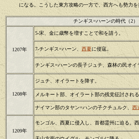
になる。
こうした東方攻略の一方で、西方へも勢力を
チンギス=ハーンの時代（2）
5-宋、金に歳幣を増すことで和を請う。
7-チンギス=ハーン、
西夏
に侵寇。
1207年
チンギス=ハーンの長子ジュチ、森林の民オイ
ジュチ、オイラートを降す。
1208年
メルキート部、オイラート部の残党征討され
ナイマン部のタヤン=ハンの子クチュルク、
西
モンゴル、西夏に侵入し、首都霊州に迫る。
1209年
天山方面のウイグル、モンゴルに降る。