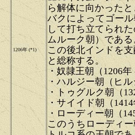
ら解体に向かったと
バクによってゴール
して打ち立てられた
ムルーク朝）である
この後北インドを支
1206年 (*1)
と総称する。
・奴隷王朝（1206年 -
・ハルジー朝（ヒルジー
・トゥグルク朝（1320
・サイイド朝（1414年 
・ローディー朝（1451
このうちローディー
トルコ系の王朝である