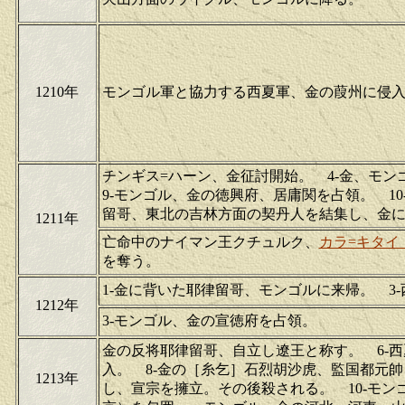
1210年
モンゴル軍と協力する西夏軍、金の葭州に侵
チンギス=ハーン、金征討開始。 4-金、モ
9-モンゴル、金の徳興府、居庸関を占領。 1
留哥、東北の吉林方面の契丹人を結集し、金
1211年
亡命中のナイマン王クチュルク、
カラ=キタイ
を奪う。
1-金に背いた耶律留哥、モンゴルに来帰。 3
1212年
3-モンゴル、金の宣徳府を占領。
金の反将耶律留哥、自立し遼王と称す。 6-
入。 8-金の［糸乞］石烈胡沙虎、監国都元
1213年
し、宣宗を擁立。その後殺される。 10-モン