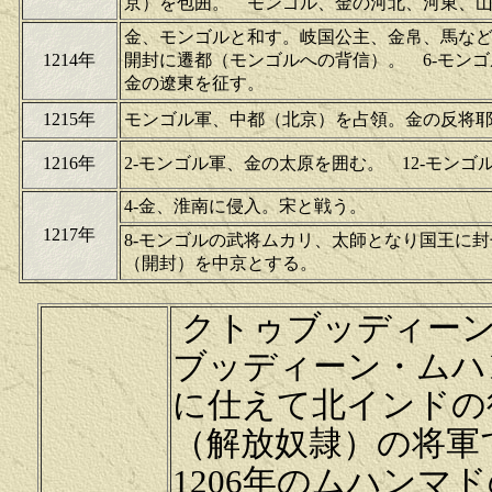
京）を包囲。 モンゴル、金の河北、河東、
金、モンゴルと和す。岐国公主、金帛、馬など
1214年
開封に遷都（モンゴルへの背信）。 6-モン
金の遼東を征す。
1215年
モンゴル軍、中都（北京）を占領。金の反将
1216年
2-モンゴル軍、金の太原を囲む。 12-モン
4-金、淮南に侵入。宋と戦う。
1217年
8-モンゴルの武将ムカリ、太師となり国王に封
（開封）を中京とする。
クトゥブッディーン
ブッディーン・ムハ
に仕えて北インドの
（解放奴隷）の将軍
1206年のムハン