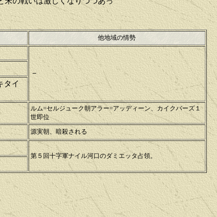
と宋の戦いは激しくなりつつあっ
他地域の情勢
－
キタイ
ルム=セルジューク朝アラー=アッディーン、カイクバーズ１
世即位
源実朝、暗殺される
第５回十字軍ナイル河口のダミエッタ占領。