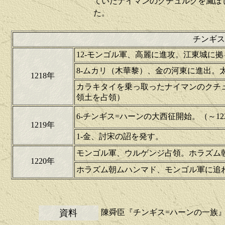
ていたナイマンのクチュルクを滅ぼ
た。
チンギス
12-モンゴル軍、高麗に進攻。江東城に
8-ムカリ（木華黎）、金の河東に進出。
1218年
カラキタイを乗っ取ったナイマンのクチ
領土を占領）
6-チンギス=ハーンの大西征開始。（～12
1219年
1-金、討宋の詔を発す。
モンゴル軍、ウルゲンジ占領。ホラズム
1220年
ホラズム朝ムハンマド、モンゴル軍に追
資料
陳舜臣『チンギス=ハーンの一族