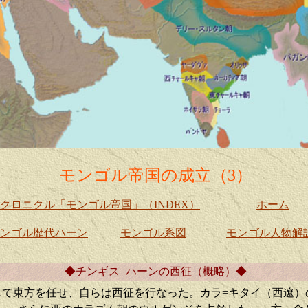
モンゴル帝国の成立（3）
クロニクル「モンゴル帝国」（INDEX）
ホーム
ンゴル歴代ハーン
モンゴル系図
モンゴル人物解
◆チンギス=ハーンの西征（概略）◆
して東方を任せ、自らは西征を行なった。カラ=キタイ（西遼）