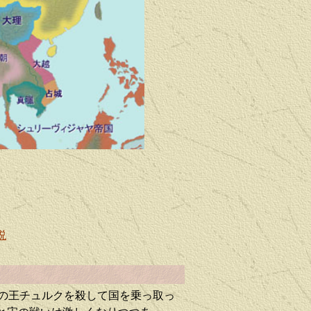
説
の
王チュルクを殺して国を乗っ取っ