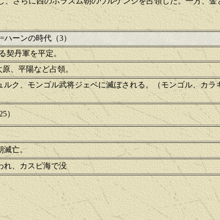
し、さらに西のホラズム朝の
ウルゲンジを占領した。
一方、金
=ハーンの時代（3）
拠る契丹軍を平定。
太原、平陽など占領。
ュルク、モンゴル武将ジェベに滅ぼされる。（モンゴル、カラ
25）
朝滅亡。
われ、カスピ海で没
』