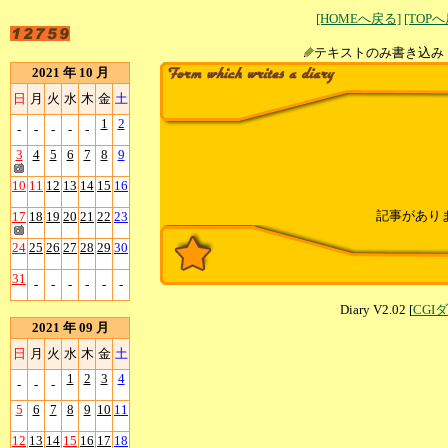
[HOMEへ戻る]
[TOP
テキストのみ書
2021 年 10 月
日
月
火
水
木
金
土
1
2
-
-
-
-
-
3
4
5
6
7
8
9
10
11
12
13
14
15
16
記事があり
17
18
19
20
21
22
23
24
25
26
27
28
29
30
31
-
-
-
-
-
-
Diary V2.02 [
CGI
2021 年 09 月
日
月
火
水
木
金
土
1
2
3
4
-
-
-
5
6
7
8
9
10
11
12
13
14
15
16
17
18