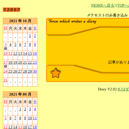
[HOMEへ戻る]
[TOP
テキストのみ書
2021 年 10 月
日
月
火
水
木
金
土
1
2
-
-
-
-
-
3
4
5
6
7
8
9
10
11
12
13
14
15
16
記事があり
17
18
19
20
21
22
23
24
25
26
27
28
29
30
31
-
-
-
-
-
-
Diary V2.02 [
CGI
2021 年 09 月
日
月
火
水
木
金
土
1
2
3
4
-
-
-
5
6
7
8
9
10
11
12
13
14
15
16
17
18