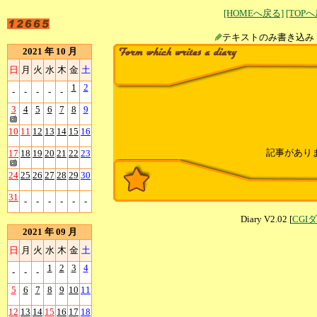
[HOMEへ戻る]
[TOP
テキストのみ書
2021 年 10 月
日
月
火
水
木
金
土
1
2
-
-
-
-
-
3
4
5
6
7
8
9
10
11
12
13
14
15
16
記事があり
17
18
19
20
21
22
23
24
25
26
27
28
29
30
31
-
-
-
-
-
-
Diary V2.02 [
CGI
2021 年 09 月
日
月
火
水
木
金
土
1
2
3
4
-
-
-
5
6
7
8
9
10
11
12
13
14
15
16
17
18