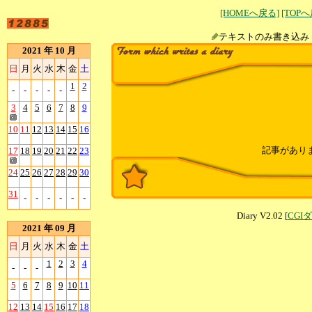
[HOMEへ戻る]
[TOP
テキストのみ書
2021 年 10 月
日
月
火
水
木
金
土
1
2
-
-
-
-
-
3
4
5
6
7
8
9
10
11
12
13
14
15
16
記事があり
17
18
19
20
21
22
23
24
25
26
27
28
29
30
31
-
-
-
-
-
-
Diary V2.02 [
CGI
2021 年 09 月
日
月
火
水
木
金
土
1
2
3
4
-
-
-
5
6
7
8
9
10
11
12
13
14
15
16
17
18