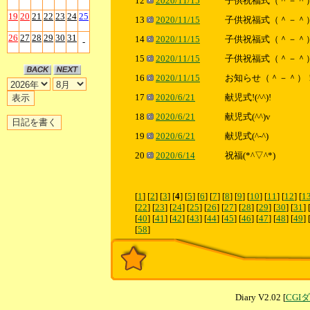
12
2020/11/15
子供祝福式（＾－＾
19
20
21
22
23
24
25
13
2020/11/15
子供祝福式（＾－＾
26
27
28
29
30
31
14
2020/11/15
子供祝福式（＾－＾
-
15
2020/11/15
子供祝福式（＾－＾
16
2020/11/15
お知らせ（＾－＾）
17
2020/6/21
献児式!(^^)!
18
2020/6/21
献児式(^^)v
19
2020/6/21
献児式(^-^)
20
2020/6/14
祝福(*^▽^*)
[
1
] [
2
] [
3
] [
4
] [
5
] [
6
] [
7
] [
8
] [
9
] [
10
] [
11
] [
12
] [
1
[
22
] [
23
] [
24
] [
25
] [
26
] [
27
] [
28
] [
29
] [
30
] [
31
] 
[
40
] [
41
] [
42
] [
43
] [
44
] [
45
] [
46
] [
47
] [
48
] [
49
] 
[
58
]
Diary V2.02 [
CGI