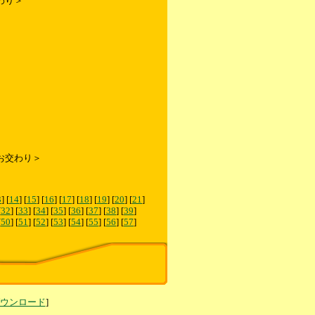
わり＞
お交わり＞
3
] [
14
] [
15
] [
16
] [
17
] [
18
] [
19
] [
20
] [
21
]
[
32
] [
33
] [
34
] [
35
] [
36
] [
37
] [
38
] [
39
]
[
50
] [
51
] [
52
] [
53
] [
54
] [
55
] [
56
] [
57
]
ダウンロード
]