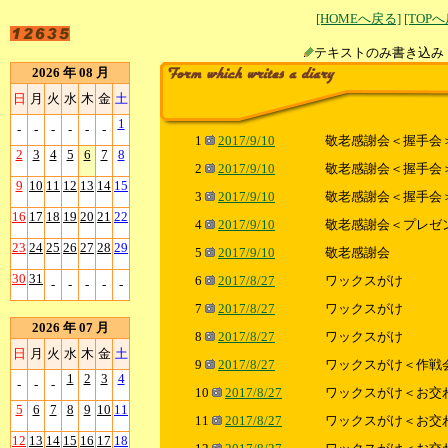
[HOMEへ戻る]
[TOP
テキストのみ書
2026 年 08 月
日
月
火
水
木
金
土
1
-
-
-
-
-
-
1
2017/9/10
敬老感謝会＜握手会
2
3
4
5
6
7
8
2
2017/9/10
敬老感謝会＜握手会
9
10
11
12
13
14
15
3
2017/9/10
敬老感謝会＜握手会
16
17
18
19
20
21
22
4
2017/9/10
敬老感謝会＜プレゼ
23
24
25
26
27
28
29
5
2017/9/10
敬老感謝会
30
31
6
2017/8/27
ワックスがけ
-
-
-
-
-
7
2017/8/27
ワックスがけ
2026 年 07 月
8
2017/8/27
ワックスがけ
日
月
火
水
木
金
土
9
2017/8/27
ワックスがけ＜作戦
1
2
3
4
-
-
-
10
2017/8/27
ワックスがけ＜お交
5
6
7
8
9
10
11
11
2017/8/27
ワックスがけ＜お交
12
13
14
15
16
17
18