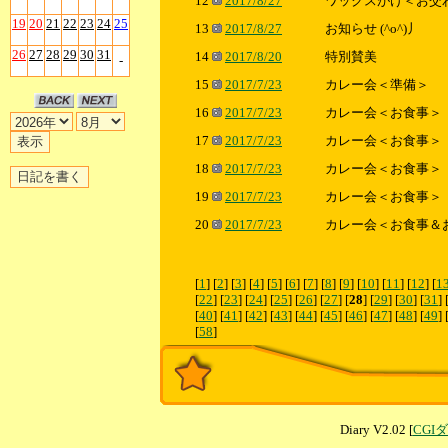
12
2017/8/27
ワックスがけ＜お交
19
20
21
22
23
24
25
13
2017/8/27
お知らせ (^o^)丿
26
27
28
29
30
31
14
2017/8/20
特別賛美
-
15
2017/7/23
カレー会＜準備＞
16
2017/7/23
カレー会＜お食事＞
17
2017/7/23
カレー会＜お食事＞
18
2017/7/23
カレー会＜お食事＞
19
2017/7/23
カレー会＜お食事＞
20
2017/7/23
カレー会＜お食事＆
[
1
] [
2
] [
3
] [
4
] [
5
] [
6
] [
7
] [
8
] [
9
] [
10
] [
11
] [
12
] [
1
[
22
] [
23
] [
24
] [
25
] [
26
] [
27
] [
28
] [
29
] [
30
] [
31
] 
[
40
] [
41
] [
42
] [
43
] [
44
] [
45
] [
46
] [
47
] [
48
] [
49
] 
[
58
]
Diary V2.02 [
CGI