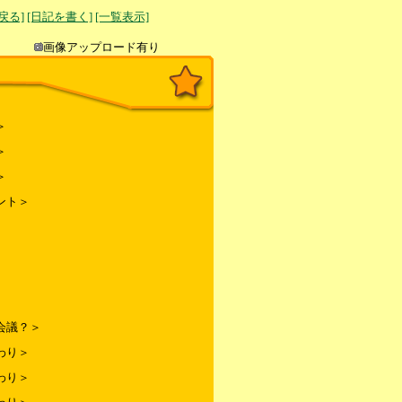
へ戻る]
[日記を書く]
[一覧表示]
き込み
画像アップロード有り
＞
＞
＞
ント＞
会議？＞
わり＞
わり＞