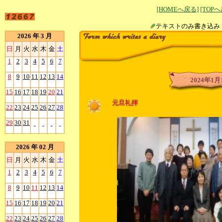
[HOMEへ戻る]
[TOP
テキストのみ書
2026 年 3 月
日
月
火
水
木
金
土
1
2
3
4
5
6
7
8
9
10
11
12
13
14
2024年1月
15
16
17
18
19
20
21
元旦礼拝
22
23
24
25
26
27
28
29
30
31
-
-
-
-
2026 年 02 月
日
月
火
水
木
金
土
1
2
3
4
5
6
7
8
9
10
11
12
13
14
15
16
17
18
19
20
21
22
23
24
25
26
27
28