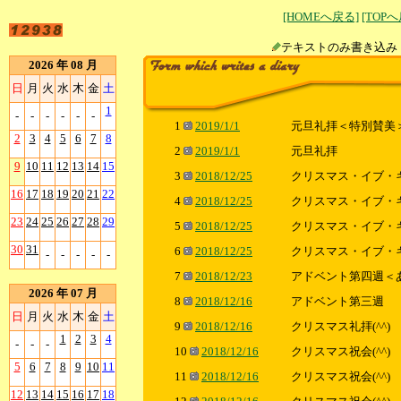
[HOMEへ戻る]
[TOP
テキストのみ書
2026 年 08 月
日
月
火
水
木
金
土
1
-
-
-
-
-
-
1
2019/1/1
元旦礼拝＜特別賛美
2
3
4
5
6
7
8
2
2019/1/1
元旦礼拝
9
10
11
12
13
14
15
3
2018/12/25
クリスマス・イブ・
16
17
18
19
20
21
22
4
2018/12/25
クリスマス・イブ・
23
24
25
26
27
28
29
5
2018/12/25
クリスマス・イブ・
30
31
6
2018/12/25
クリスマス・イブ・
-
-
-
-
-
7
2018/12/23
アドベント第四週＜
2026 年 07 月
8
2018/12/16
アドベント第三週
日
月
火
水
木
金
土
9
2018/12/16
クリスマス礼拝(^^)
1
2
3
4
-
-
-
10
2018/12/16
クリスマス祝会(^^)
5
6
7
8
9
10
11
11
2018/12/16
クリスマス祝会(^^)
12
13
14
15
16
17
18