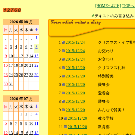
[HOMEへ戻る]
[TOP
テキストのみ書
2026 年 08 月
日
月
火
水
木
金
土
1
-
-
-
-
-
-
1
2015/12/24
クリスマス・イブ礼
2
3
4
5
6
7
8
2
2015/12/24
お交わり
9
10
11
12
13
14
15
3
2015/12/24
お交わり
16
17
18
19
20
21
22
4
2015/12/20
クリスマス礼拝
23
24
25
26
27
28
29
5
2015/12/20
特別賛美
30
31
6
2015/12/20
愛餐会
-
-
-
-
-
7
2015/12/20
愛餐会
2026 年 07 月
8
2015/12/20
愛餐会
日
月
火
水
木
金
土
9
2015/12/20
みんなで賛美！
1
2
3
4
-
-
-
10
2015/12/20
教会学校
5
6
7
8
9
10
11
11
2015/12/20
教育部
12
13
14
15
16
17
18