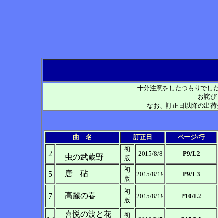
十分注意をしたつもりでし
お詫び
なお、訂正日以降の出荷
曲 名
訂正日
ページ/行
初
2
2015/8/8
P9/L2
虫の武蔵野
版
初
唐 砧
5
2015/8/19
P9/L3
版
初
高麗の春
7
2015/8/19
P10/L2
版
喜悦の波と花
初