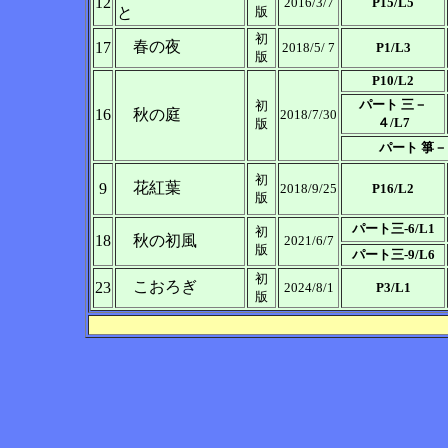
12
2016/3/7
P15/L5
と
版
初
春の夜
17
2018/5/ 7
P1/L3
版
P10/L2
パート 三－
初
16
秋の庭
2018/7/30
４/L7
版
パート 箏－
初
花紅葉
9
2018/9/25
P16/L2
版
パート三-6/L1
初
18
秋の初風
2021/6/7
版
パート三-9/L6
初
こおろぎ
23
2024/8/1
P3/L1
版