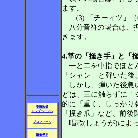
ます。
(3) 「チーィツ」
八分音符の場合は、押
きます。
4.箏の「掻き手」と「
一と二を中指でほとん
「シャン」と弾いた後、
しかし、弾いた後急い
どは、三に触らずに「
的に「重く、しっかり
安藤政輝
トップページへ
「掻き爪」など、前後
唱歌(しょうが)によ
プロフィール
演奏予定