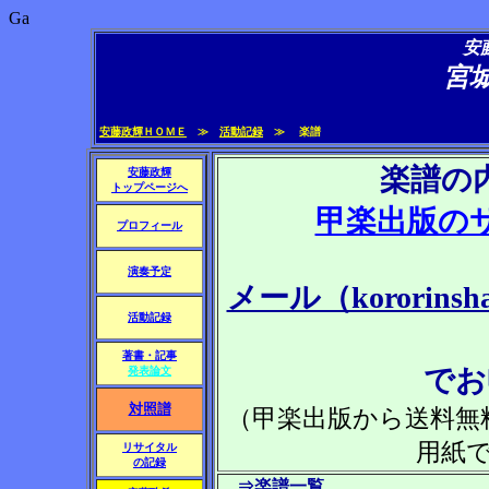
Ga
安
宮
甲
安藤政輝ＨＯＭＥ
≫
活動記録
≫
楽譜
楽譜の
安藤政輝
トップページへ
甲楽出版の
プロフィール
演奏予定
メール（kororinsha
活動記録
著書・記事
でお
発表論文
対照譜
（甲楽出版から送料無
用紙
リサイタル
の記録
⇒
楽譜一覧