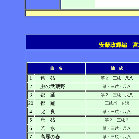
安藤政輝編 宮
曲 名
編 成
1
遠 砧
箏２・三絃・尺八
2
虫の武蔵野
箏・三絃・尺八
3
都 踊
箏２・三絃・尺八
20
都 踊
三絃パート譜
4
比 良
箏・三絃・尺八
5
唐 砧
箏２・三絃２
6
若 水
箏・三絃・尺八
７
高麗の春
箏・三絃・尺八