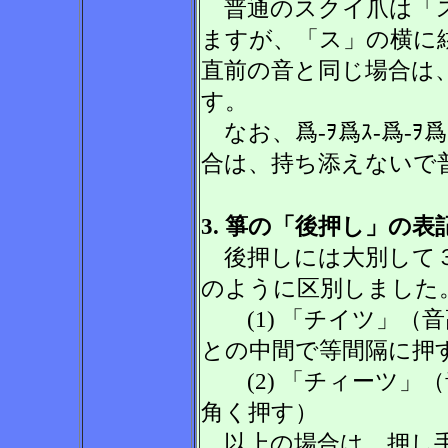
普通のスクイ爪は「ス
ますが、「ス」の横に
直前の音と同じ場合は
す。
なお、爲-ｦ爲ｽ-爲-
合は、持ち添えないで
3. 箏の「後押し」の表
後押しには大別して３
のように区別しました
(1) 「チイツ」（
との中間で等間隔に押
(2) 「チィーツ」
角く押す）
以上の場合は、押し手