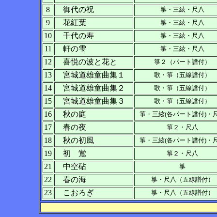
8
御代の祝
箏・三絃・尺八
9
花紅葉
箏・三絃・尺八
10
千代の寿
箏・三絃・尺八
11
軒の雫
箏・三絃・尺八
12
喜悦の波と花と
箏２（パート譜付）
13
宮城道雄童曲集１
歌・箏（五線譜付）
14
宮城道雄童曲集２
歌・箏（五線譜付）
15
宮城道雄童曲集３
歌・箏（五線譜付）
16
秋の庭
箏・三絃(各パート譜付)・
17
春の夜
箏２・尺八
18
秋の初風
箏・三絃(各パート譜付)・
19
初 鴬
箏２・尺八
21
中空砧
箏
22
春の海
箏・尺八（五線譜付）
23
こおろぎ
箏・尺八（五線譜付）