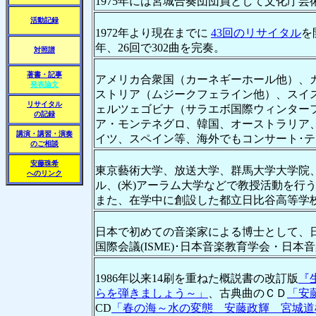
1975年には宮城合奏団団員として文化庁芸
活動記録
1972年より現在までに
43回のリサイタル
を
年、26回で302曲を完奏。
対照譜
著書・記事
アメリカ合衆国（カーネギーホール他）、
発表論文
ストリア（ムジークフェライン他）、スイ
リサイタル
ェルツェゴビナ（サラエボ国際ウィンター
の記録
ア・モンテネグロ、韓国、オーストラリア、台湾
講演・講習・演奏
イツ、スペイン等、海外でもコンサート･テ
のご相談
安藤珠希
東京藝術大学、放送大学、群馬大学大学院、
へのリンク
ル、(米)アーラム大学などで教授活動を行
また、在学中に創設した都立日比谷高等学
日本で初めての音楽家による博士として、日
国際会議(ISME)･日本音楽教育学会・日
1986年以来14刷を重ねた概説書の改訂版
『
らを弾きましょう～」
、古典曲のＣＤ
「安
CD
「春の海～水の変態 安藤政輝 宮城道