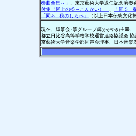
奏曲全集～」
、東京藝術大学退任記念演奏
付集（尾上の松～こんかい）」
、
「同-5 
「同-8 秋のしらべ」
（以上日本伝統文化
現在、輝箏会･箏グループ輝
主宰｡
(かがやき)
都立日比谷高等学校学校運営連絡協議会 協
京藝術大学音楽学部同声会理事、日本音楽