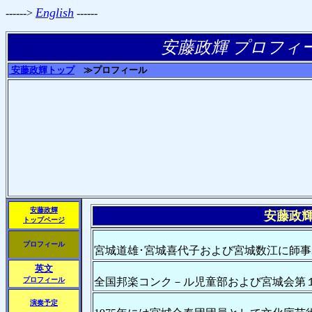
English
------>
------
安藤政輝 プロフィ
安藤政輝トップ
≫プロフィール
安藤政輝
安藤政
トップページ
プロフィール
宮城道雄･宮城喜代子および宮城数江に師事｡
英文
プロフィール
全国邦楽コンク－ル児童部および宮城会第
演奏予定