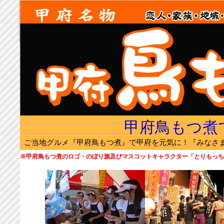
甲府鳥もつ煮
ご当地グルメ『甲府鳥もつ煮』で甲府を元気に！『みなさ
※甲府鳥もつ煮のロゴ・のぼり旗及びマスコットキャラクター「とりもっち