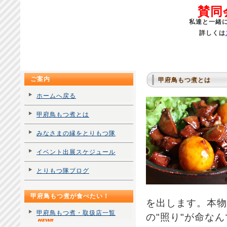
賛同
私達と一緒
詳しくは
ご案内
甲府鳥もつ煮とは
ホームへ戻る
甲府鳥もつ煮とは
みなさまの縁をとりもつ隊
イベント出展スケジュール
とりもつ隊ブログ
甲府鳥もつ煮が食べたい！
を出します。本物
甲府鳥もつ煮・取扱店一覧
の"照り"が命な