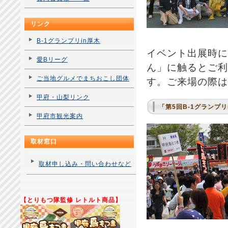
リンク
B-1グランプリin厚木
イベント出展時に
愛Bリーグ
ん」に触るとご利
ご当地グルメでまちおこし団体
す。ご来場の際は
甲府・山梨リンク
「第5回B-1グランプ
甲府市観光案内
取材窓口
取材申し込み・問い合わせなど
【とりもつ隊監修 レトルト商品】