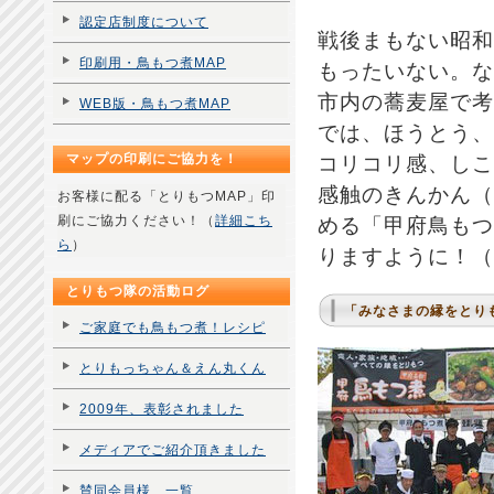
認定店制度について
戦後まもない昭和
印刷用・鳥もつ煮MAP
もったいない。な
市内の蕎麦屋で考
WEB版・鳥もつ煮MAP
では、ほうとう、
マップの印刷にご協力を！
コリコリ感、しこ
感触のきんかん（
お客様に配る「とりもつMAP」印
刷にご協力ください！（
詳細こち
める「甲府鳥もつ
ら
）
りますように！（
とりもつ隊の活動ログ
「みなさまの縁をとり
ご家庭でも鳥もつ煮！レシピ
とりもっちゃん＆えん丸くん
2009年、表彰されました
メディアでご紹介頂きました
賛同会員様 一覧